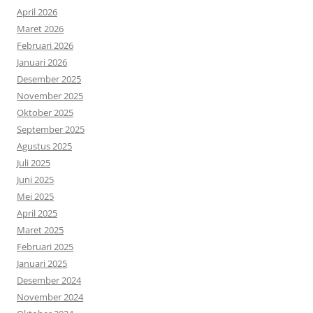
April 2026
Maret 2026
Februari 2026
Januari 2026
Desember 2025
November 2025
Oktober 2025
September 2025
Agustus 2025
Juli 2025
Juni 2025
Mei 2025
April 2025
Maret 2025
Februari 2025
Januari 2025
Desember 2024
November 2024