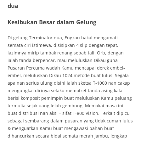
dua
Kesibukan Besar dalam Gelung
Di gelung Terminator dua, Engkau bakal mengamati
semata ciri istimewa, disisipkan 4 slip dengan tepat,
lazimnya mirip tambak renang sebab tali. Orb, dengan
ialah tanda berpencar, mau meluluskan Dikau guna
Pusaran Percuma wadah Kamu mencapai derek embel-
embel, meluluskan Dikau 1024 metode buat lulus. Segala
apa nan serius ulung disini ialah sketsa T-1000 nan cakap
mengungkai dirinya selaku memotret tanda asing kala
berisi komposit pemimpin buat meluluskan Kamu peluang
termulia sejak uang lelah gembung. Memakai masa ini
buat distribusi nan aksi – sifat T-800 Vision. Terkait dipicu
sebagai sembarang dalam pusaran yang tidak cuman lulus
& menguatkan Kamu buat mengawasi bahan buat
dihancurkan secara bidai semata merah jambu, lengkap