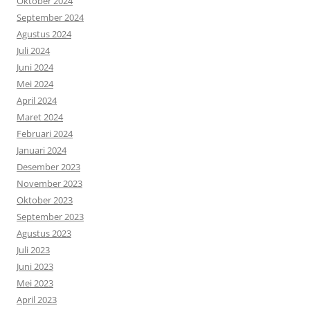
Oktober 2024
September 2024
Agustus 2024
Juli 2024
Juni 2024
Mei 2024
April 2024
Maret 2024
Februari 2024
Januari 2024
Desember 2023
November 2023
Oktober 2023
September 2023
Agustus 2023
Juli 2023
Juni 2023
Mei 2023
April 2023