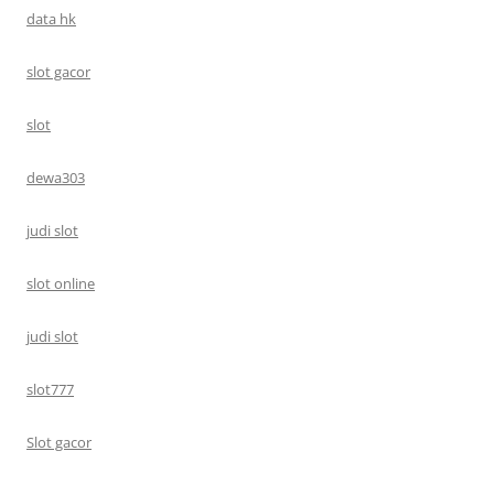
data hk
slot gacor
slot
dewa303
judi slot
slot online
judi slot
slot777
Slot gacor