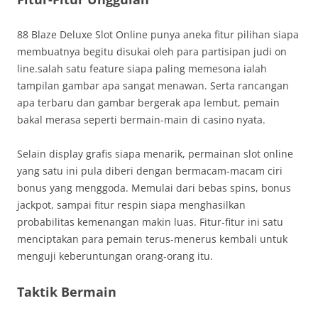
88 Blaze Deluxe Slot Online punya aneka fitur pilihan siapa
membuatnya begitu disukai oleh para partisipan judi on
line.salah satu feature siapa paling memesona ialah
tampilan gambar apa sangat menawan. Serta rancangan
apa terbaru dan gambar bergerak apa lembut, pemain
bakal merasa seperti bermain-main di casino nyata.
Selain display grafis siapa menarik, permainan slot online
yang satu ini pula diberi dengan bermacam-macam ciri
bonus yang menggoda. Memulai dari bebas spins, bonus
jackpot, sampai fitur respin siapa menghasilkan
probabilitas kemenangan makin luas. Fitur-fitur ini satu
menciptakan para pemain terus-menerus kembali untuk
menguji keberuntungan orang-orang itu.
Taktik Bermain