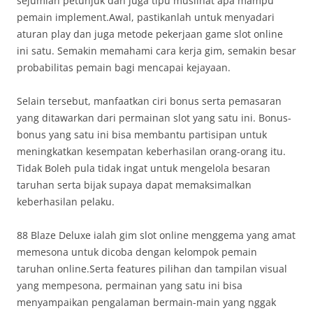
sejumlah petunjuk dan juga tipu muslihat apa mampu
pemain implement.Awal, pastikanlah untuk menyadari
aturan play dan juga metode pekerjaan game slot online
ini satu. Semakin memahami cara kerja gim, semakin besar
probabilitas pemain bagi mencapai kejayaan.
Selain tersebut, manfaatkan ciri bonus serta pemasaran
yang ditawarkan dari permainan slot yang satu ini. Bonus-
bonus yang satu ini bisa membantu partisipan untuk
meningkatkan kesempatan keberhasilan orang-orang itu.
Tidak Boleh pula tidak ingat untuk mengelola besaran
taruhan serta bijak supaya dapat memaksimalkan
keberhasilan pelaku.
88 Blaze Deluxe ialah gim slot online menggema yang amat
memesona untuk dicoba dengan kelompok pemain
taruhan online.Serta features pilihan dan tampilan visual
yang mempesona, permainan yang satu ini bisa
menyampaikan pengalaman bermain-main yang nggak