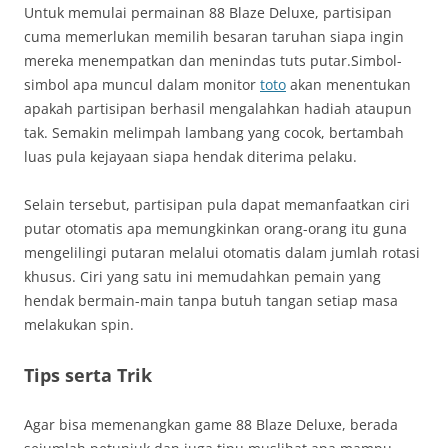
Untuk memulai permainan 88 Blaze Deluxe, partisipan
cuma memerlukan memilih besaran taruhan siapa ingin
mereka menempatkan dan menindas tuts putar.Simbol-
simbol apa muncul dalam monitor
toto
akan menentukan
apakah partisipan berhasil mengalahkan hadiah ataupun
tak. Semakin melimpah lambang yang cocok, bertambah
luas pula kejayaan siapa hendak diterima pelaku.
Selain tersebut, partisipan pula dapat memanfaatkan ciri
putar otomatis apa memungkinkan orang-orang itu guna
mengelilingi putaran melalui otomatis dalam jumlah rotasi
khusus. Ciri yang satu ini memudahkan pemain yang
hendak bermain-main tanpa butuh tangan setiap masa
melakukan spin.
Tips serta Trik
Agar bisa memenangkan game 88 Blaze Deluxe, berada