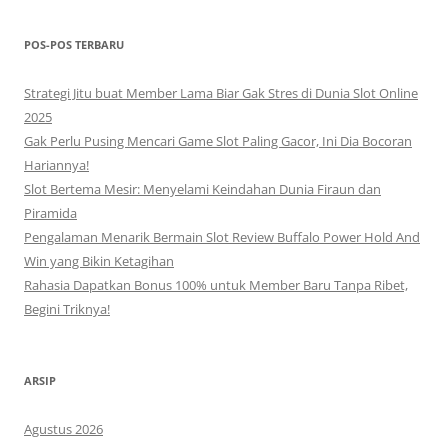
POS-POS TERBARU
Strategi Jitu buat Member Lama Biar Gak Stres di Dunia Slot Online
2025
Gak Perlu Pusing Mencari Game Slot Paling Gacor, Ini Dia Bocoran
Hariannya!
Slot Bertema Mesir: Menyelami Keindahan Dunia Firaun dan
Piramida
Pengalaman Menarik Bermain Slot Review Buffalo Power Hold And
Win yang Bikin Ketagihan
Rahasia Dapatkan Bonus 100% untuk Member Baru Tanpa Ribet,
Begini Triknya!
ARSIP
Agustus 2026