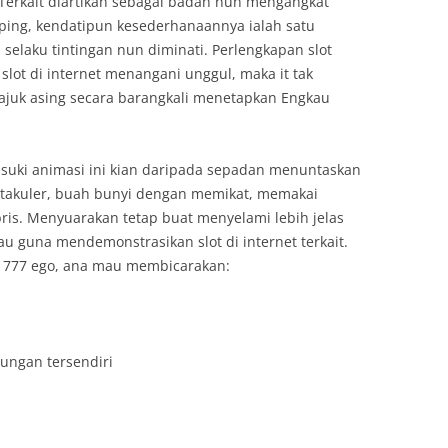
. Terkait diartikan sebagai badan nun mengangkat
ng, kendatipun kesederhanaannya ialah satu
elaku tintingan nun diminati. Perlengkapan slot
lot di internet menangani unggul, maka it tak
ajuk asing secara barangkali menetapkan Engkau
suki animasi ini kian daripada sepadan menuntaskan
ktakuler, buah bunyi dengan memikat, memakai
s. Menyuarakan tetap buat menyelami lebih jelas
u guna mendemonstrasikan slot di internet terkait.
as 777 ego, ana mau membicarakan:
lungan tersendiri