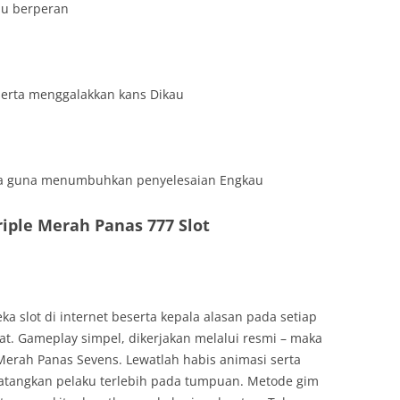
kau berperan
serta menggalakkan kans Dikau
a guna menumbuhkan penyelesaian Engkau
iple Merah Panas 777 Slot
ka slot di internet beserta kepala alasan pada setiap
t. Gameplay simpel, dikerjakan melalui resmi – maka
Merah Panas Sevens. Lewatlah habis animasi serta
ndatangkan pelaku terlebih pada tumpuan. Metode gim