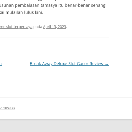
usunan pembalasan tamasya itu benar-benar senang
i mulailah lulus kini.
me slot terpercaya
pada
April 13, 2023
.
n
Break Away Deluxe Slot Gacor Review
→
ordPress