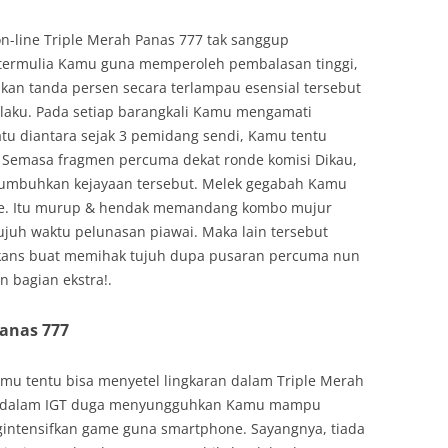
n-line Triple Merah Panas 777 tak sanggup
 termulia Kamu guna memperoleh pembalasan tinggi,
kan tanda persen secara terlampau esensial tersebut
laku. Pada setiap barangkali Kamu mengamati
tu diantara sejak 3 pemidang sendi, Kamu tentu
 Semasa fragmen percuma dekat ronde komisi Dikau,
numbuhkan kejayaan tersebut. Melek gegabah Kamu
fire. Itu murup & hendak memandang kombo mujur
ujuh waktu pelunasan piawai. Maka lain tersebut
p kans buat memihak tujuh dupa pusaran percuma nun
 bagian ekstra!.
Panas 777
u tentu bisa menyetel lingkaran dalam Triple Merah
ir dalam IGT duga menyungguhkan Kamu mampu
ntensifkan game guna smartphone. Sayangnya, tiada