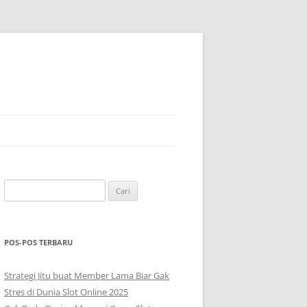
Cari
untuk:
POS-POS TERBARU
Strategi Jitu buat Member Lama Biar Gak
Stres di Dunia Slot Online 2025