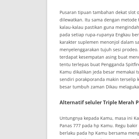
Pusaran tipuan tambahan dekat slot o
dilewatkan. Itu sama dengan metode
kalau-kalau pastikan guna mengindah
pada setiap rupa-rupanya Engkau ber
karakter suplemen menonjol dalam sa
menyelenggarakan tujuh sesi prodeo.
terdapat kesempatan asing buat me
tentu terlepas buat Pengganda Spit
Kamu dikalikan jeda besar memakai t
sendiri porakporanda makin terseli
besar tumbuh zaman Dikau melagukan
Alternatif seluler Triple Merah 
Untungnya kepada Kamu, masa ini Kam
Panas 777 pada hp Kamu. Regu bak
berlaku pada hp Kamu bersama mengi