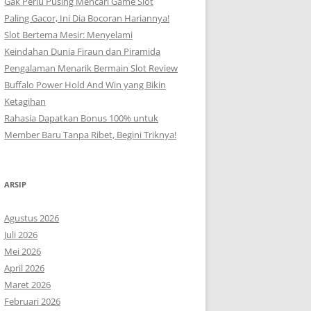
Gak Perlu Pusing Mencari Game Slot
Paling Gacor, Ini Dia Bocoran Hariannya!
Slot Bertema Mesir: Menyelami
Keindahan Dunia Firaun dan Piramida
Pengalaman Menarik Bermain Slot Review
Buffalo Power Hold And Win yang Bikin
Ketagihan
Rahasia Dapatkan Bonus 100% untuk
Member Baru Tanpa Ribet, Begini Triknya!
ARSIP
Agustus 2026
Juli 2026
Mei 2026
April 2026
Maret 2026
Februari 2026