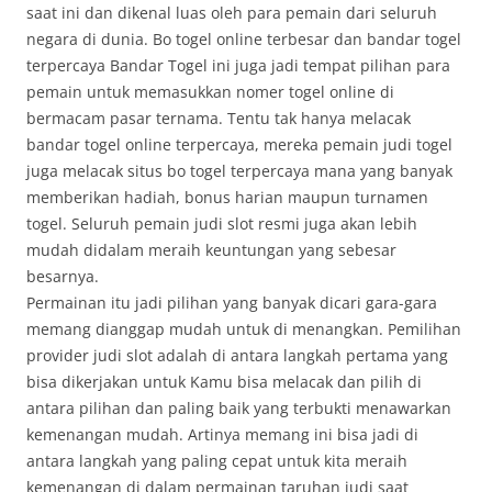
saat ini dan dikenal luas oleh para pemain dari seluruh
negara di dunia. Bo togel online terbesar dan bandar togel
terpercaya Bandar Togel ini juga jadi tempat pilihan para
pemain untuk memasukkan nomer togel online di
bermacam pasar ternama. Tentu tak hanya melacak
bandar togel online terpercaya, mereka pemain judi togel
juga melacak situs bo togel terpercaya mana yang banyak
memberikan hadiah, bonus harian maupun turnamen
togel. Seluruh pemain judi slot resmi juga akan lebih
mudah didalam meraih keuntungan yang sebesar
besarnya.
Permainan itu jadi pilihan yang banyak dicari gara-gara
memang dianggap mudah untuk di menangkan. Pemilihan
provider judi slot adalah di antara langkah pertama yang
bisa dikerjakan untuk Kamu bisa melacak dan pilih di
antara pilihan dan paling baik yang terbukti menawarkan
kemenangan mudah. Artinya memang ini bisa jadi di
antara langkah yang paling cepat untuk kita meraih
kemenangan di dalam permainan taruhan judi saat