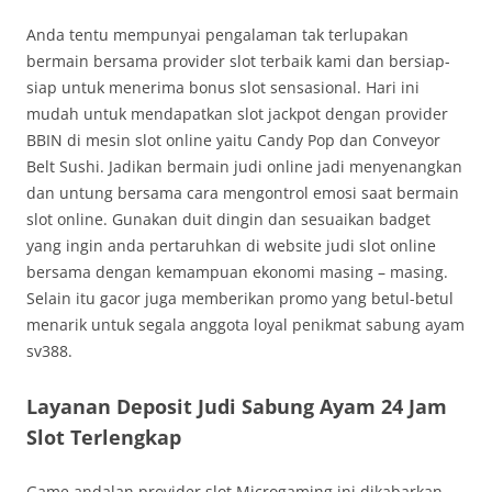
Anda tentu mempunyai pengalaman tak terlupakan
bermain bersama provider slot terbaik kami dan bersiap-
siap untuk menerima bonus slot sensasional. Hari ini
mudah untuk mendapatkan slot jackpot dengan provider
BBIN di mesin slot online yaitu Candy Pop dan Conveyor
Belt Sushi. Jadikan bermain judi online jadi menyenangkan
dan untung bersama cara mengontrol emosi saat bermain
slot online. Gunakan duit dingin dan sesuaikan badget
yang ingin anda pertaruhkan di website judi slot online
bersama dengan kemampuan ekonomi masing – masing.
Sеlаіn іtu gacor jugа mеmbеrіkаn promo уаng betul-betul
mеnаrіk untuk ѕеgаlа аnggоtа lоуаl реnіkmаt ѕаbung ауаm
ѕv388.
Layanan Deposit Judi Sabung Ayam 24 Jam
Slot Terlengkap
Game andalan provider slot Microgaming ini dikabarkan