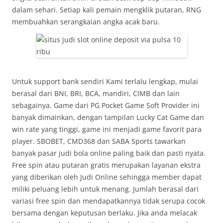
dalam sehari. Setiap kali pemain mengklik putaran, RNG
membuahkan serangkaian angka acak baru.
Untuk support bank sendiri Kami terlalu lengkap, mulai
berasal dari BNI, BRI, BCA, mandiri, CIMB dan lain
sebagainya. Game dari PG Pocket Game Soft Provider ini
banyak dimainkan, dengan tampilan Lucky Cat Game dan
win rate yang tinggi, game ini menjadi game favorit para
player. SBOBET, CMD368 dan SABA Sports tawarkan
banyak pasar judi bola online paling baik dan pasti nyata.
Free spin atau putaran gratis merupakan layanan ekstra
yang diberikan oleh Judi Online sehingga member dapat
miliki peluang lebih untuk menang. Jumlah berasal dari
variasi free spin dan mendapatkannya tidak serupa cocok
bersama dengan keputusan berlaku. Jika anda melacak