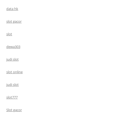
data hk
slot gacor
slot
dewa303
judi slot
slot online
judi slot
slot777
Slot gacor