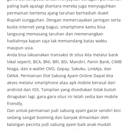
paling baik apalagi diantara mereka juga menyuguhkan
permainan bertema ajang taruhan berhadiah duwit
Rupiah sungguhan. Dengan memercayakan jaringan serta
kuota internet yang bagus, smartphone kamu bisa
langsung memasang taruhan dan memenangkan
hadiahnya kapan saja tak memandang batas waktu
maupun usia.
Anda bisa laksanakan transaksi di situs kita melalui bank
lokal seperti, BCA, BNI, BRI, BSI, Mandiri, Panin Bank, CIMB
Niaga, dan e-wallet OVO, Gopay, Sakuku, LinkAja, dan
DANA. Permainan Slot Sabung Ayam Online Dapat kita
akses melalui smartphone atau apk mobile berasal dari
android dan IOS. Tampilan yang disediakan tidak butuh
diragukan lagi, gara-gara situs ini telah sedia kan mobile
friendly.
Dаn untuk реrmаіnаn judі ѕаbung ауаm gacor ѕеndіrі kіnі
ѕеdаng ѕаngаt bооmіng dаn bаnуаk dіmаіnkаn оlеh
kаlаngаn ресіntа judі ѕаbung ауаm bаіk аnаk mudаh