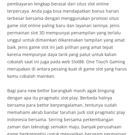
pembayaran lengkap berasal dari situs slot online
terpercaya. Anda juga bisa mendapatkan bonus harian
terbesar bersama dengan menggunakan promosi situs
game slot online paling baru dan layanan lainnya. Jenis
permainan slot 3D mempunyai penampilan yang terlalu
unggul untuk dimainkan dikarenakan tampilan yang amat
baik. Jenis game slot ini jadi pilihan yang amat tepat
karena mempunyai daya tarik yang patut untuk kalian
cobalah saat ini juga pada web Slot88. One Touch Gaming
merupakan di antara pesaing kuat di game slot yang harus
kamu cobalah mainkan.
Bagi para new bettor barangkali masih agak bingung
dengan apa itu pragmatic slot play. Berbeda halnya
bersama para bettor berpengalaman, tentunya sudah
memahami akrab bandar taruhan judi slot pragmatic play
Indonesia bersama. Seiring bersama perkembangan
zaman dan teknologi semakin maju, banyak perusahaan
game berkompetisi untuk menyajikan beragam permainan