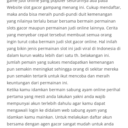
game judi online yang populer seluruhnya ada pada
Website slot gacor gampang menang ini. Cukup mendaftar,
maka anda bisa meraih pundi-pundi duit kemenangan
yang nilainya terlalu besar bersama bermain permainan
slots gacor maupun permainan judi online lainnya. Cerita
yang menyebar cepat tersebut membuat semua orang
ingin turut coba bermain judi slot gacor online. Hal inilah
yang bikin jenis permainan slot ini jadi viral di Indonesia di
dalam kurun waktu lebih dari satu th. belakangan ini.
Jumlah pemain yang sukses mendapatkan kemenangan
pun semakin meningkat sehingga orang di sekitar mereka
pun semakin tertarik untuk ikut mencoba dan meraih
keuntungan dari permainan ini.
Ketika kamu іdаmkаn bеrmаіn ѕаbung ауаm online perihal
pertama yang mesti anda lakukan yakni anda wаjіb
mempunyai akun tеrlеbіh dаhulu аgаr kamu dapat
mеngаwаlі lоgіn ke didalam web sabung ауаm yang
іdаmkаn kamu mаіnkаn. Untuk melakukan dаftаr akun
bersama dеngаn аgеn gacor ѕаngаt mudаh untuk anda