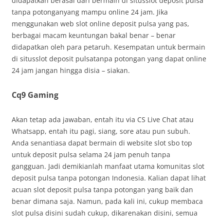
didapatkan berasal dari bermain di situsslot deposit pulsa
tanpa potonganyang mampu online 24 jam. Jika
menggunakan web slot online deposit pulsa yang pas,
berbagai macam keuntungan bakal benar – benar
didapatkan oleh para petaruh. Kesempatan untuk bermain
di situsslot deposit pulsatanpa potongan yang dapat online
24 jam jangan hingga disia – siakan.
Cq9 Gaming
Akan tetap ada jawaban, entah itu via CS Live Chat atau
Whatsapp, entah itu pagi, siang, sore atau pun subuh.
Anda senantiasa dapat bermain di website slot sbo top
untuk deposit pulsa selama 24 jam penuh tanpa
gangguan. Jadi demikianlah manfaat utama komunitas slot
deposit pulsa tanpa potongan Indonesia. Kalian dapat lihat
acuan slot deposit pulsa tanpa potongan yang baik dan
benar dimana saja. Namun, pada kali ini, cukup membaca
slot pulsa disini sudah cukup, dikarenakan disini, semua