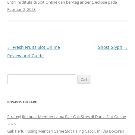
Entri ini ditulis di
Slot Online
dan ber-tag
ancient
,
eclipse
pada
Februari 2, 2023
.
Navigasi
←
Fresh Fruits Slot Online
Ghost Glyph
→
Tulisan
Review and Guide
Cari
untuk:
POS-POS TERBARU
Strategi Jitu buat Member Lama Biar Gak Stres di Dunia Slot Online
2025
Gak Perlu Pusing Mencari Game Slot Paling Gacor, Ini Dia Bocoran