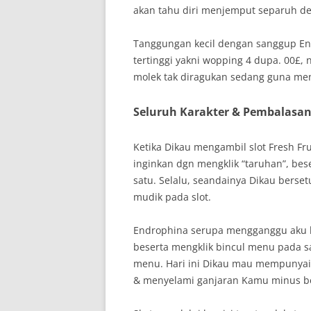
akan tahu diri menjemput separuh deka
Tanggungan kecil dengan sanggup En
tertinggi yakni wopping 4 dupa. 00£
molek tak diragukan sedang guna me
Seluruh Karakter & Pembalasa
Ketika Dikau mengambil slot Fresh F
inginkan dgn mengklik “taruhan”, bes
satu. Selalu, seandainya Dikau berset
mudik pada slot.
Endrophina serupa mengganggu aku 
beserta mengklik bincul menu pada s
menu. Hari ini Dikau mau mempunyai
& menyelami ganjaran Kamu minus be