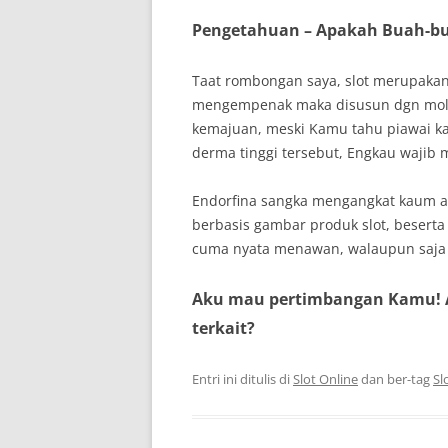
Pengetahuan – Apakah Buah-bu
Taat rombongan saya, slot merupakan 
mengempenak maka disusun dgn molek
kemajuan, meski Kamu tahu piawai 
derma tinggi tersebut, Engkau wajib 
Endorfina sangka mengangkat kaum a
berbasis gambar produk slot, besert
cuma nyata menawan, walaupun saj
Aku mau pertimbangan Kamu! A
terkait?
Entri ini ditulis di
Slot Online
dan ber-tag
Sl