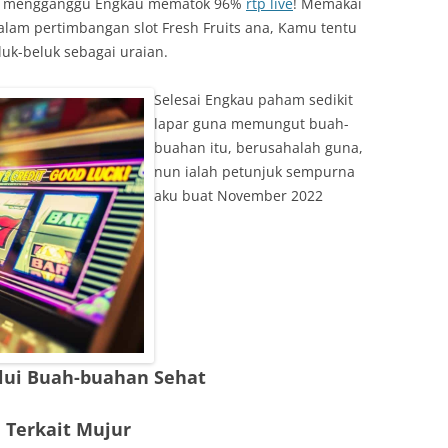
u mengganggu Engkau mematok 96%
rtp live
! Memakai
dalam pertimbangan slot Fresh Fruits ana, Kamu tentu
uk-beluk sebagai uraian.
Selesai Engkau paham sedikit
lapar guna memungut buah-
buahan itu, berusahalah guna,
nun ialah petunjuk sempurna
aku buat November 2022
lui Buah-buahan Sehat
Terkait Mujur