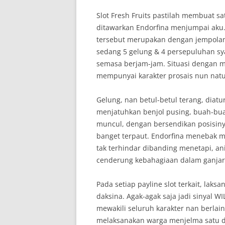
Slot Fresh Fruits pastilah membuat s
ditawarkan Endorfina menjumpai aku.
tersebut merupakan dengan jempolan.
sedang 5 gelung & 4 persepuluhan s
semasa berjam-jam. Situasi dengan men
mempunyai karakter prosais nun natur
Gelung, nan betul-betul terang, diatu
menjatuhkan benjol pusing, buah-bu
muncul, dengan bersendikan posisin
banget terpaut. Endorfina menebak me
tak terhindar dibanding menetapi, a
cenderung kebahagiaan dalam ganjara
Pada setiap payline slot terkait, laks
daksina. Agak-agak saja jadi sinyal 
mewakili seluruh karakter nan berla
melaksanakan warga menjelma satu d