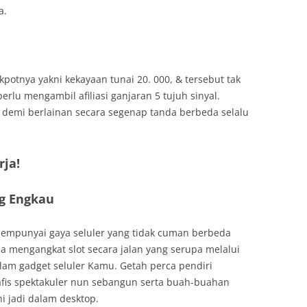
a.
ckpotnya yakni kekayaan tunai 20. 000, & tersebut tak
lu mengambil afiliasi ganjaran 5 tujuh sinyal.
demi berlainan secara segenap tanda berbeda selalu
rja!
g Engkau
 mempunyai gaya seluler yang tidak cuman berbeda
sa mengangkat slot secara jalan yang serupa melalui
lam gadget seluler Kamu. Getah perca pendiri
is spektakuler nun sebangun serta buah-buahan
i jadi dalam desktop.