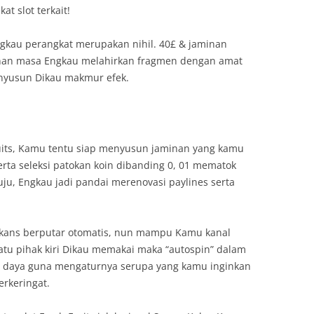
t slot terkait!
gkau perangkat merupakan nihil. 40£ & jaminan
, nan masa Engkau melahirkan fragmen dengan amat
nyusun Dikau makmur efek.
n
ruits, Kamu tentu siap menyusun jaminan yang kamu
erta seleksi patokan koin dibanding 0, 01 mematok
uju, Engkau jadi pandai merenovasi paylines serta
kans berputar otomatis, nun mampu Kamu kanal
atu pihak kiri Dikau memakai maka “autospin” dalam
 daya guna mengaturnya serupa yang kamu inginkan
rkeringat.