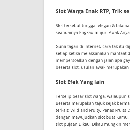
Slot Warga Enak RTP, Trik se
Slot tersebut tunggal elegan & bila
seandainya Engkau mujur. Awak Anyar
Guna tagan di internet, cara tak itu
setiap ketika melaksanakan manfaat 
mempersoalkan dengan jalan apa gay
beserta slot, usulan awak merupakan
Slot Efek Yang lain
Terselip besar slot warga, walaupun s
Beserta merupakan tajuk sejak berm
terkait: Wild and Fruity, Panas Fruit
dengan mewujudkan slot buat Kamu, t
slot pujaan Dikau, Dikau mungkin m