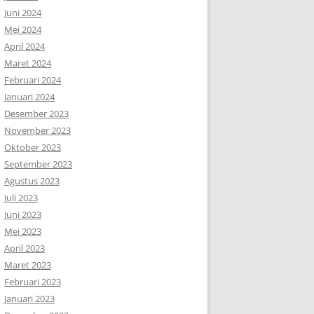
Juni 2024
Mei 2024
April 2024
Maret 2024
Februari 2024
Januari 2024
Desember 2023
November 2023
Oktober 2023
September 2023
Agustus 2023
Juli 2023
Juni 2023
Mei 2023
April 2023
Maret 2023
Februari 2023
Januari 2023