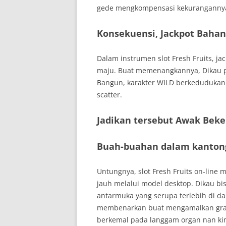
gede mengkompensasi kekuranganny
Konsekuensi, Jackpot Bahan
Dalam instrumen slot Fresh Fruits, ja
maju. Buat memenangkannya, Dikau per
Bangun, karakter WILD berkedudukan 
scatter.
Jadikan tersebut Awak Beke
Buah-buahan dalam kanton
Untungnya, slot Fresh Fruits on-line
jauh melalui model desktop. Dikau bi
antarmuka yang serupa terlebih di da
membenarkan buat mengamalkan graf
berkemal pada langgam organ nan kin