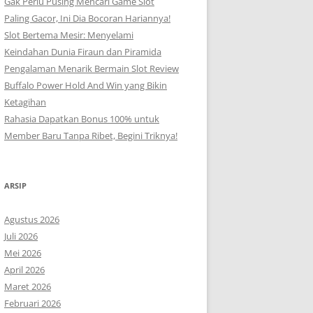
Gak Perlu Pusing Mencari Game Slot
Paling Gacor, Ini Dia Bocoran Hariannya!
Slot Bertema Mesir: Menyelami
Keindahan Dunia Firaun dan Piramida
Pengalaman Menarik Bermain Slot Review
Buffalo Power Hold And Win yang Bikin
Ketagihan
Rahasia Dapatkan Bonus 100% untuk
Member Baru Tanpa Ribet, Begini Triknya!
ARSIP
Agustus 2026
Juli 2026
Mei 2026
April 2026
Maret 2026
Februari 2026