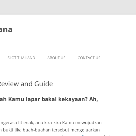
ana
SLOT THAILAND
ABOUT US
CONTACT US
 Review and Guide
ah Kamu lapar bakal kekayaan? Ah,
 ngerasa fit enak, ana kira-kira Kamu mewujudkan
ran bukti jika buah-buahan tersebut mengeluarkan