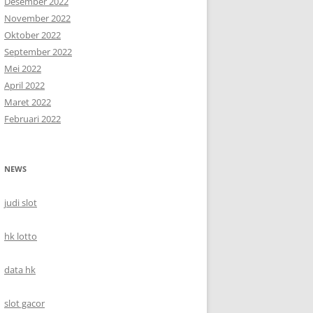
Desember 2022
November 2022
Oktober 2022
September 2022
Mei 2022
April 2022
Maret 2022
Februari 2022
NEWS
judi slot
hk lotto
data hk
slot gacor