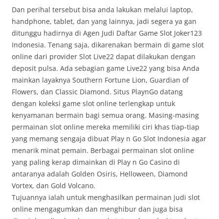
Dan perihal tersebut bisa anda lakukan melalui laptop,
handphone, tablet, dan yang lainnya, jadi segera ya gan
ditunggu hadirnya di Agen Judi Daftar Game Slot Joker123
Indonesia. Tenang saja, dikarenakan bermain di game slot
online dari provider Slot Live22 dapat dilakukan dengan
deposit pulsa. Ada sebagian game Live22 yang bisa Anda
mainkan layaknya Southern Fortune Lion, Guardian of
Flowers, dan Classic Diamond. Situs PlaynGo datang
dengan koleksi game slot online terlengkap untuk
kenyamanan bermain bagi semua orang. Masing-masing
permainan slot online mereka memiliki ciri khas tiap-tiap
yang memang sengaja dibuat Play n Go Slot Indonesia agar
menarik minat pemain. Berbagai permainan slot online
yang paling kerap dimainkan di Play n Go Casino di
antaranya adalah Golden Osiris, Helloween, Diamond
Vortex, dan Gold Volcano.
Tujuannya ialah untuk menghasilkan permainan judi slot
online mengagumkan dan menghibur dan juga bisa