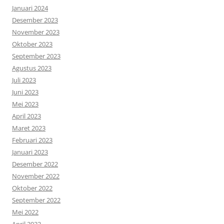
Januari 2024
Desember 2023
November 2023
Oktober 2023
September 2023
Agustus 2023
Juli 2023
Juni 2023
Mei 2023
April 2023
Maret 2023
Februari 2023
Januari 2023
Desember 2022
November 2022
Oktober 2022
September 2022
Mei 2022