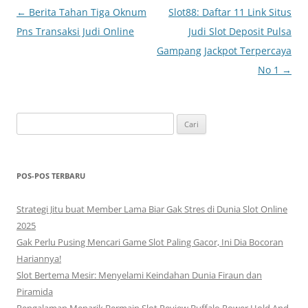
Navigasi
←
Berita Tahan Tiga Oknum
Slot88: Daftar 11 Link Situs
Tulisan
Pns Transaksi Judi Online
Judi Slot Deposit Pulsa
Gampang Jackpot Terpercaya
No 1
→
Cari
untuk:
POS-POS TERBARU
Strategi Jitu buat Member Lama Biar Gak Stres di Dunia Slot Online
2025
Gak Perlu Pusing Mencari Game Slot Paling Gacor, Ini Dia Bocoran
Hariannya!
Slot Bertema Mesir: Menyelami Keindahan Dunia Firaun dan
Piramida