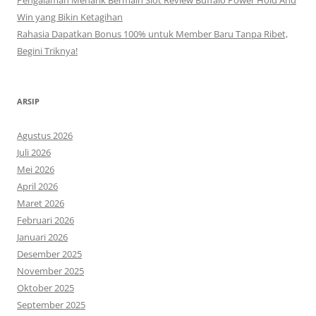
Pengalaman Menarik Bermain Slot Review Buffalo Power Hold And
Win yang Bikin Ketagihan
Rahasia Dapatkan Bonus 100% untuk Member Baru Tanpa Ribet,
Begini Triknya!
ARSIP
Agustus 2026
Juli 2026
Mei 2026
April 2026
Maret 2026
Februari 2026
Januari 2026
Desember 2025
November 2025
Oktober 2025
September 2025