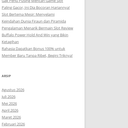
Gak Perlu Pusing Mencari Game Slot
Paling Gacor, Ini Dia Bocoran Hariannya!
Slot Bertema Mesir: Menyelami
Keindahan Dunia Firaun dan Piramida
Pengalaman Menarik Bermain Slot Review
Buffalo Power Hold And Win yang Bikin
Ketagihan
Rahasia Dapatkan Bonus 100% untuk
Member Baru Tanpa Ribet, Begini Triknya!
ARSIP
Agustus 2026
Juli 2026
Mei 2026
April 2026
Maret 2026
Februari 2026