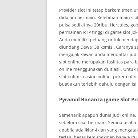
Provider slot ini tetap berkomitme
didalam bermain. Kelebihan main slot 
pulsa sedikitnya 20ribu. Hercules, gold
permainan RTP tinggi di game slot jok
Anda memiliki peluang untuk mendapa
diundang Dewa138 komisi. Caranya sa
mengajak kawan anda mendaftar judi b
slot online merupakan fasilitas para
online menggunakan duit asli. Untuk
slot online, casino online, poker onli
buat akun terlebih dahulu dengan isi 
Pyramid Bonanza (game Slot Pr
Semenarik apapun dunia judi online, p
sebelum saat bermain. Semua usaha 
apabila ada iklan-iklan yang mengat
terlalu besar kemungkinan bahwa itu 