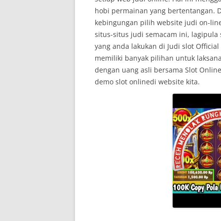
hobi permainan yang bertentangan. D
kebingungan pilih website judi on-li
situs-situs judi semacam ini, lagipula 
yang anda lakukan di Judi slot Offic
memiliki banyak pilihan untuk laksana
dengan uang asli bersama Slot Online
demo slot onlinedi website kita.