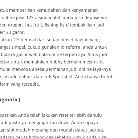
n untuk memberikan kemudahan dan kenyamanan
online joker123 disini adalah anda bisa deposit via
en dragon, hot fruit, fishing fish/ tembak ikan jadi
er123 gacor.
tkan 2% berasal dari setiap omset bagian yang
ngat simpel, cukup gunakan id referral anda untuk
ola di gacor web bola online terpercaya. Situs judi
 bettor untuk memainkan hobby bermain mesin slot
 mulai mencoba aneka permainan judi online layaknya
ne, arcade online, dan judi Sportsbet, Anda hanya butuh
form yang tersedia.
agmatic)
astikan Anda telah lakukan riset terlebih dahulu
judi pastinya menginginkan duwit Anda supaya
akan slot mudah menang dan mudah dapat jackpot,
adalah berita bohong dan jebakan untuk Anda. Jika