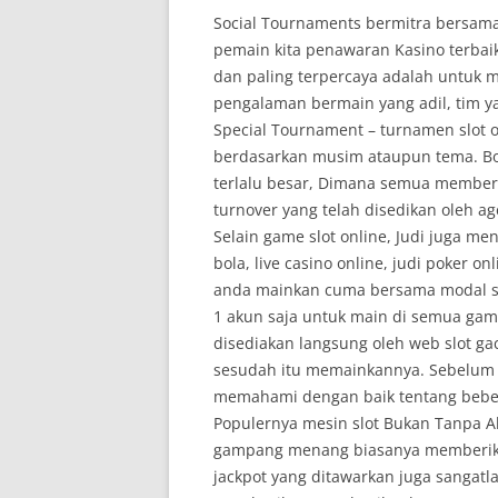
Social Tournaments bermitra bersam
pemain kita penawaran Kasino terba
dan paling terpercaya adalah untu
pengalaman bermain yang adil, tim ya
Special Tournament – turnamen slot on
berdasarkan musim ataupun tema. Bonu
terlalu besar, Dimana semua membe
turnover yang telah disedikan oleh ag
Selain game slot online, Judi juga me
bola, live casino online, judi poker o
anda mainkan cuma bersama modal se
1 akun saja untuk main di semua ga
disediakan langsung oleh web slot gac
sesudah itu memainkannya. Sebelum 
memahami dengan baik tentang bebera
Populernya mesin slot Bukan Tanpa A
gampang menang biasanya memberikan
jackpot yang ditawarkan juga sangat