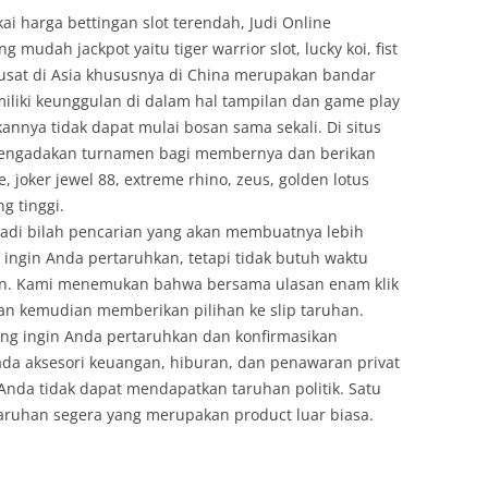
kai harga bettingan slot terendah, Judi Online
mudah jackpot yaitu tiger warrior slot, lucky koi, fist
rpusat di Asia khususnya di China merupakan bandar
miliki keunggulan di dalam hal tampilan dan game play
annya tidak dapat mulai bosan sama sekali. Di situs
g mengadakan turnamen bagi membernya dan berikan
, joker jewel 88, extreme rhino, zeus, golden lotus
g tinggi.
di bilah pencarian yang akan membuatnya lebih
ngin Anda pertaruhkan, tetapi tidak butuh waktu
an. Kami menemukan bahwa bersama ulasan enam klik
dan kemudian memberikan pilihan ke slip taruhan.
g ingin Anda pertaruhkan dan konfirmasikan
ada aksesori keuangan, hiburan, dan penawaran privat
 Anda tidak dapat mendapatkan taruhan politik. Satu
taruhan segera yang merupakan product luar biasa.