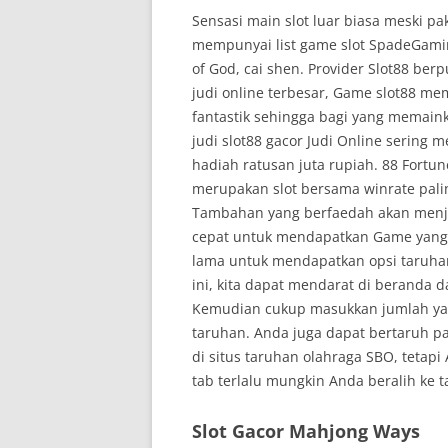
Sensasi main slot luar biasa meski pa
mempunyai list game slot SpadeGaming 
of God, cai shen. Provider Slot88 be
judi online terbesar, Game slot88 me
fantastik sehingga bagi yang memaink
judi slot88 gacor Judi Online serin
hadiah ratusan juta rupiah. 88 Fortune
merupakan slot bersama winrate palin
Tambahan yang berfaedah akan menja
cepat untuk mendapatkan Game yang i
lama untuk mendapatkan opsi taruh
ini, kita dapat mendarat di beranda 
Kemudian cukup masukkan jumlah yan
taruhan. Anda juga dapat bertaruh p
di situs taruhan olahraga SBO, tetapi
tab terlalu mungkin Anda beralih ke 
Slot Gacor Mahjong Ways