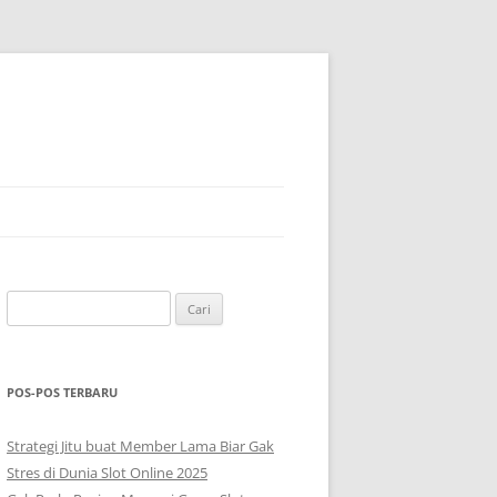
Cari
untuk:
POS-POS TERBARU
Strategi Jitu buat Member Lama Biar Gak
Stres di Dunia Slot Online 2025