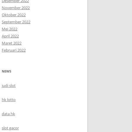
Desember 2022
November 2022
Oktober 2022
September 2022
Mei 2022
April 2022
Maret 2022
Februari 2022
NEWS
judi slot
hk lotto
data hk
slot gacor