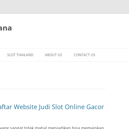
ana
SLOT THAILAND
ABOUT US
CONTACT US
tar Website Judi Slot Online Gacor
ang sangat tidak mahal menjadikan bisa memainkan