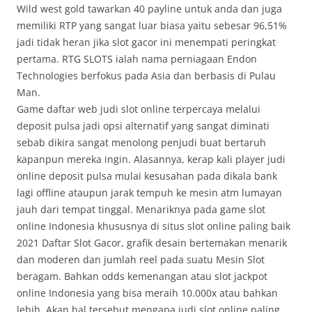
Wild west gold tawarkan 40 payline untuk anda dan juga
memiliki RTP yang sangat luar biasa yaitu sebesar 96,51%
jadi tidak heran jika slot gacor ini menempati peringkat
pertama. RTG SLOTS ialah nama perniagaan Endon
Technologies berfokus pada Asia dan berbasis di Pulau
Man.
Game daftar web judi slot online terpercaya melalui
deposit pulsa jadi opsi alternatif yang sangat diminati
sebab dikira sangat menolong penjudi buat bertaruh
kapanpun mereka ingin. Alasannya, kerap kali player judi
online deposit pulsa mulai kesusahan pada dikala bank
lagi offline ataupun jarak tempuh ke mesin atm lumayan
jauh dari tempat tinggal. Menariknya pada game slot
online Indonesia khususnya di situs slot online paling baik
2021 Daftar Slot Gacor, grafik desain bertemakan menarik
dan moderen dan jumlah reel pada suatu Mesin Slot
beragam. Bahkan odds kemenangan atau slot jackpot
online Indonesia yang bisa meraih 10.000x atau bahkan
lebih. Akan hal tersebut mengapa judi slot online paling