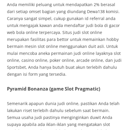
Anda memiliki peluang untuk mendapatkan 2% berasal
dari setiap omset bagian yang diundang Dewa138 komisi.
Caranya sangat simpel, cukup gunakan id referral anda
untuk mengajak kawan anda mendaftar judi bola di gacor
web bola online terpercaya. Situs judi slot online
merupakan fasilitas para bettor untuk memainkan hobby
bermain mesin slot online menggunakan duit asli. Untuk
mulai mencoba aneka permainan judi online layaknya slot
online, casino online, poker online, arcade online, dan judi
Sportsbet, Anda hanya butuh buat akun terlebih dahulu
dengan isi form yang tersedia.
Pyramid Bonanza (game Slot Pragmatic)
Semenarik apapun dunia judi online, pastikan Anda telah
lakukan riset terlebih dahulu sebelum saat bermain.
Semua usaha judi pastinya menginginkan duwit Anda
supaya apabila ada iklan-iklan yang mengatakan slot