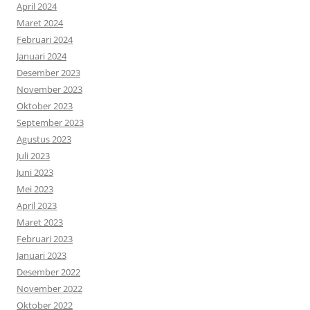
April 2024
Maret 2024
Februari 2024
Januari 2024
Desember 2023
November 2023
Oktober 2023
September 2023
Agustus 2023
Juli 2023
Juni 2023
Mei 2023
April 2023
Maret 2023
Februari 2023
Januari 2023
Desember 2022
November 2022
Oktober 2022