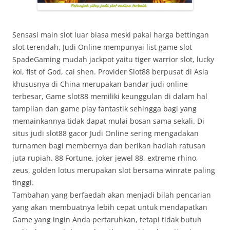
Sensasi main slot luar biasa meski pakai harga bettingan
slot terendah, Judi Online mempunyai list game slot
SpadeGaming mudah jackpot yaitu tiger warrior slot, lucky
koi, fist of God, cai shen. Provider Slot88 berpusat di Asia
khususnya di China merupakan bandar judi online
terbesar, Game slot88 memiliki keunggulan di dalam hal
tampilan dan game play fantastik sehingga bagi yang
memainkannya tidak dapat mulai bosan sama sekali. Di
situs judi slot88 gacor Judi Online sering mengadakan
turnamen bagi membernya dan berikan hadiah ratusan
juta rupiah. 88 Fortune, joker jewel 88, extreme rhino,
zeus, golden lotus merupakan slot bersama winrate paling
tinggi.
Tambahan yang berfaedah akan menjadi bilah pencarian
yang akan membuatnya lebih cepat untuk mendapatkan
Game yang ingin Anda pertaruhkan, tetapi tidak butuh