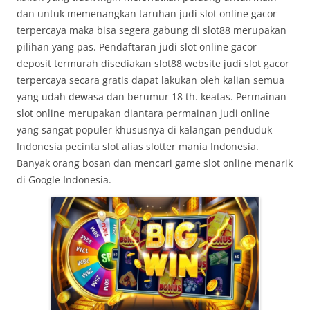
dan untuk memenangkan taruhan judi slot online gacor
terpercaya maka bisa segera gabung di slot88 merupakan
pilihan yang pas. Pendaftaran judi slot online gacor
deposit termurah disediakan slot88 website judi slot gacor
terpercaya secara gratis dapat lakukan oleh kalian semua
yang udah dewasa dan berumur 18 th. keatas. Permainan
slot online merupakan diantara permainan judi online
yang sangat populer khususnya di kalangan penduduk
Indonesia pecinta slot alias slotter mania Indonesia.
Banyak orang bosan dan mencari game slot online menarik
di Google Indonesia.