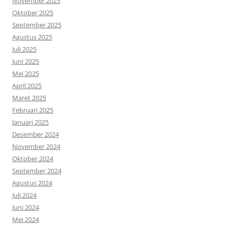
November 2025
Oktober 2025
September 2025
Agustus 2025
Juli 2025
Juni 2025
Mei 2025
April 2025
Maret 2025
Februari 2025
Januari 2025
Desember 2024
November 2024
Oktober 2024
September 2024
Agustus 2024
Juli 2024
Juni 2024
Mei 2024