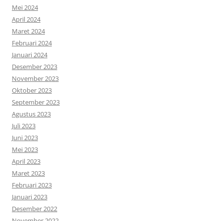
Mei 2024
April 2024
Maret 2024
Februari 2024
Januari 2024
Desember 2023
November 2023
Oktober 2023
September 2023
Agustus 2023
Juli 2023
Juni 2023
Mei 2023
April 2023
Maret 2023
Februari 2023
Januari 2023
Desember 2022
November 2022