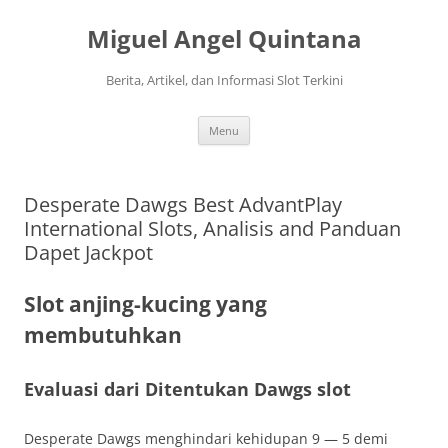
Langsung
ke
Miguel Angel Quintana
isi
Berita, Artikel, dan Informasi Slot Terkini
Menu
Desperate Dawgs Best AdvantPlay
International Slots, Analisis and Panduan
Dapet Jackpot
Slot anjing-kucing yang
membutuhkan
Evaluasi dari Ditentukan Dawgs slot
Desperate Dawgs menghindari kehidupan 9 — 5 demi