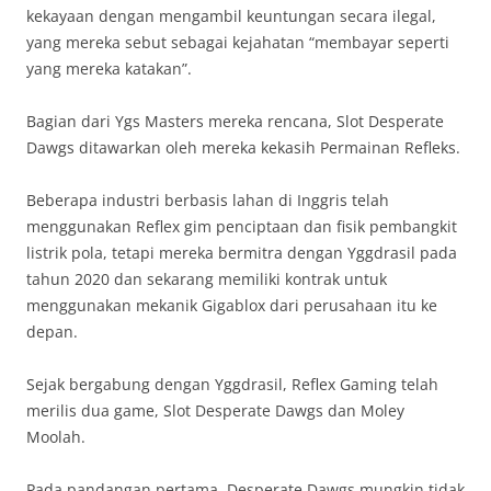
kekayaan dengan mengambil keuntungan secara ilegal,
yang mereka sebut sebagai kejahatan “membayar seperti
yang mereka katakan”.
Bagian dari Ygs Masters mereka rencana, Slot Desperate
Dawgs ditawarkan oleh mereka kekasih Permainan Refleks.
Beberapa industri berbasis lahan di Inggris telah
menggunakan Reflex gim penciptaan dan fisik pembangkit
listrik pola, tetapi mereka bermitra dengan Yggdrasil pada
tahun 2020 dan sekarang memiliki kontrak untuk
menggunakan mekanik Gigablox dari perusahaan itu ke
depan.
Sejak bergabung dengan Yggdrasil, Reflex Gaming telah
merilis dua game, Slot Desperate Dawgs dan Moley
Moolah.
Pada pandangan pertama, Desperate Dawgs mungkin tidak