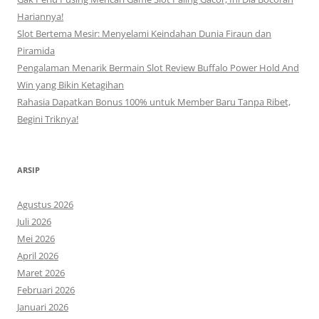
Hariannya!
Slot Bertema Mesir: Menyelami Keindahan Dunia Firaun dan
Piramida
Pengalaman Menarik Bermain Slot Review Buffalo Power Hold And
Win yang Bikin Ketagihan
Rahasia Dapatkan Bonus 100% untuk Member Baru Tanpa Ribet,
Begini Triknya!
ARSIP
Agustus 2026
Juli 2026
Mei 2026
April 2026
Maret 2026
Februari 2026
Januari 2026