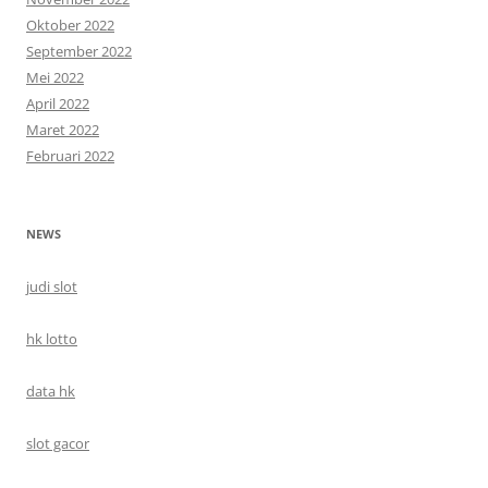
Oktober 2022
September 2022
Mei 2022
April 2022
Maret 2022
Februari 2022
NEWS
judi slot
hk lotto
data hk
slot gacor