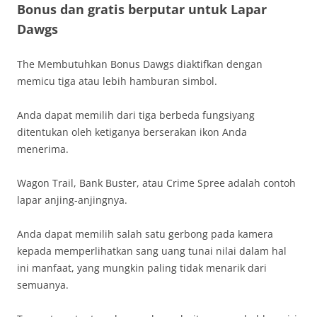
Bonus dan gratis berputar untuk Lapar
Dawgs
The Membutuhkan Bonus Dawgs diaktifkan dengan
memicu tiga atau lebih hamburan simbol.
Anda dapat memilih dari tiga berbeda fungsiyang
ditentukan oleh ketiganya berserakan ikon Anda
menerima.
Wagon Trail, Bank Buster, atau Crime Spree adalah contoh
lapar anjing-anjingnya.
Anda dapat memilih salah satu gerbong pada kamera
kepada memperlihatkan sang uang tunai nilai dalam hal
ini manfaat, yang mungkin paling tidak menarik dari
semuanya.