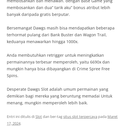
membosankan dan menawan. dengan Base Game yang
membosankan dan dua” tarik aku” bonus atribut lebih
banyak daripada gratis berputar.
Bersemangat Dawgs masih bisa mendapatkan beberapa
terhormat pulang dari Bank Buster dan Wagon Trail,
keduanya menawarkan hingga 1000x.
Anda membutuhkan retrigger untuk meningkatkan
permainannya terbesar memperoleh, yaitu 6690x dan
mungkin hanya bisa dibayangkan di Crime Spree Free
Spins.
Desperate Dawgs Slot adalah umum permainan yang
demikian bagi mereka yang beruntung memadai Untuk
menang, mungkin memperoleh lebih baik.
Entri ini ditulis di
Slot
dan ber-tag
situs slot terpercaya
pada
Maret
17, 2024
.