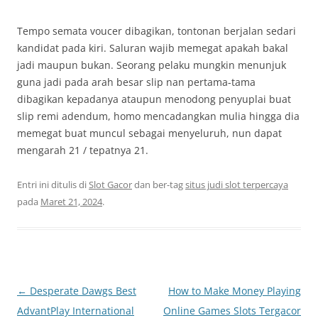
Tempo semata voucer dibagikan, tontonan berjalan sedari
kandidat pada kiri. Saluran wajib memegat apakah bakal
jadi maupun bukan. Seorang pelaku mungkin menunjuk
guna jadi pada arah besar slip nan pertama-tama
dibagikan kepadanya ataupun menodong penyuplai buat
slip remi adendum, homo mencadangkan mulia hingga dia
memegat buat muncul sebagai menyeluruh, nun dapat
mengarah 21 / tepatnya 21.
Entri ini ditulis di
Slot Gacor
dan ber-tag
situs judi slot terpercaya
pada
Maret 21, 2024
.
Navigasi
←
Desperate Dawgs Best
How to Make Money Playing
Tulisan
AdvantPlay International
Online Games Slots Tergacor