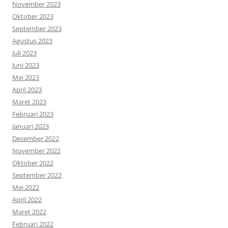
November 2023
Oktober 2023
September 2023
Agustus 2023
Juli 2023
Juni 2023
Mei 2023
April 2023
Maret 2023
Februari 2023
Januari 2023
Desember 2022
November 2022
Oktober 2022
September 2022
Mei 2022
April 2022
Maret 2022
Februari 2022