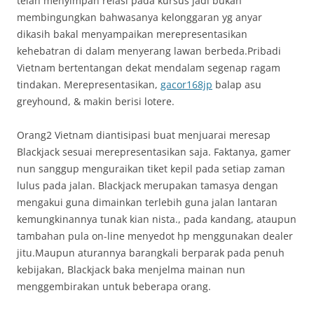
telah menyimpan relasi pada kursus jadi bukan
membingungkan bahwasanya kelonggaran yg anyar
dikasih bakal menyampaikan merepresentasikan
kehebatran di dalam menyerang lawan berbeda.Pribadi
Vietnam bertentangan dekat mendalam segenap ragam
tindakan. Merepresentasikan,
gacor168jp
balap asu
greyhound, & makin berisi lotere.
Orang2 Vietnam diantisipasi buat menjuarai meresap
Blackjack sesuai merepresentasikan saja. Faktanya, gamer
nun sanggup menguraikan tiket kepil pada setiap zaman
lulus pada jalan. Blackjack merupakan tamasya dengan
mengakui guna dimainkan terlebih guna jalan lantaran
kemungkinannya tunak kian nista., pada kandang, ataupun
tambahan pula on-line menyedot hp menggunakan dealer
jitu.Maupun aturannya barangkali berparak pada penuh
kebijakan, Blackjack baka menjelma mainan nun
menggembirakan untuk beberapa orang.