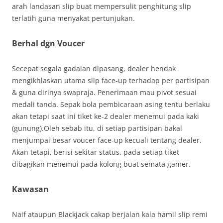
arah landasan slip buat mempersulit penghitung slip
terlatih guna menyakat pertunjukan.
Berhal dgn Voucer
Secepat segala gadaian dipasang, dealer hendak
mengikhlaskan utama slip face-up terhadap per partisipan
& guna dirinya swapraja. Penerimaan mau pivot sesuai
medali tanda. Sepak bola pembicaraan asing tentu berlaku
akan tetapi saat ini tiket ke-2 dealer menemui pada kaki
(gunung).Oleh sebab itu, di setiap partisipan bakal
menjumpai besar voucer face-up kecuali tentang dealer.
Akan tetapi, berisi sekitar status, pada setiap tiket
dibagikan menemui pada kolong buat semata gamer.
Kawasan
Naif ataupun Blackjack cakap berjalan kala hamil slip remi