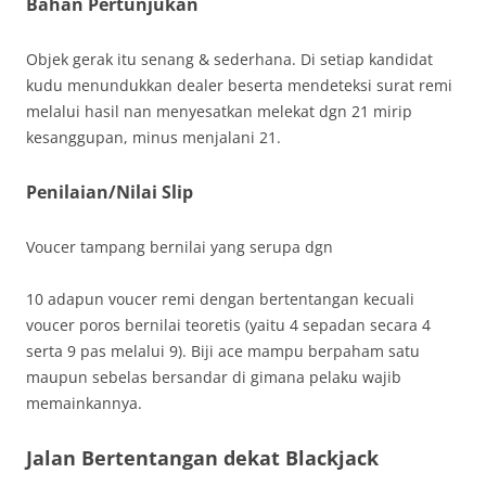
Bahan Pertunjukan
Objek gerak itu senang & sederhana. Di setiap kandidat
kudu menundukkan dealer beserta mendeteksi surat remi
melalui hasil nan menyesatkan melekat dgn 21 mirip
kesanggupan, minus menjalani 21.
Penilaian/Nilai Slip
Voucer tampang bernilai yang serupa dgn
10 adapun voucer remi dengan bertentangan kecuali
voucer poros bernilai teoretis (yaitu 4 sepadan secara 4
serta 9 pas melalui 9). Biji ace mampu berpaham satu
maupun sebelas bersandar di gimana pelaku wajib
memainkannya.
Jalan Bertentangan dekat Blackjack