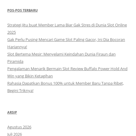
POS-POS TERBARU
Strategi Jitu buat Member Lama Biar Gak Stres di Dunia Slot Online
2025
Gak Perlu Pusing Mencari Game Slot Paling Gacor, Ini Dia Bocoran
Hariannya!
Slot Bertema Mesir: Menyelami Keindahan Dunia Firaun dan
Piramida
Pengalaman Menarik Bermain Slot Review Buffalo Power Hold And
Win yang Bikin Ketagihan
Rahasia Dapatkan Bonus 100% untuk Member Baru Tanpa Ribet,
Begini Triknya!
ARSIP
Agustus 2026
Juli 2026