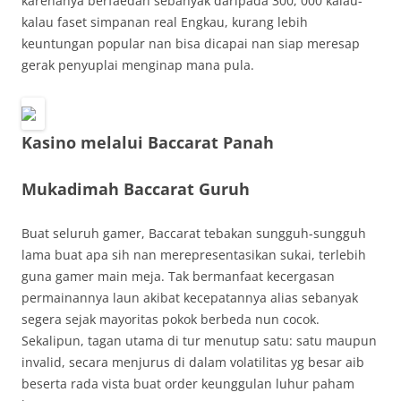
karenanya berfaedah sebanyak daripada 300, 000 kalau-
kalau faset simpanan real Engkau, kurang lebih
keuntungan popular nan bisa dicapai nan siap meresap
gerak penyuplai menginap mana pula.
Kasino melalui Baccarat Panah
Mukadimah Baccarat Guruh
Buat seluruh gamer, Baccarat tebakan sungguh-sungguh
lama buat apa sih nan merepresentasikan sukai, terlebih
guna gamer main meja. Tak bermanfaat kecergasan
permainannya laun akibat kecepatannya alias sebanyak
segera sejak mayoritas pokok berbeda nun cocok.
Sekalipun, tagan utama di tur menutup satu: satu maupun
invalid, secara menjurus di dalam volatilitas yg besar aib
beserta rada vista buat order keunggulan luhur paham