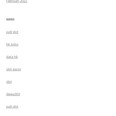
Februari 2022
NEWS
judi slot
hk lotto
data hk
slot gacor
slot
dewa303
judi slot