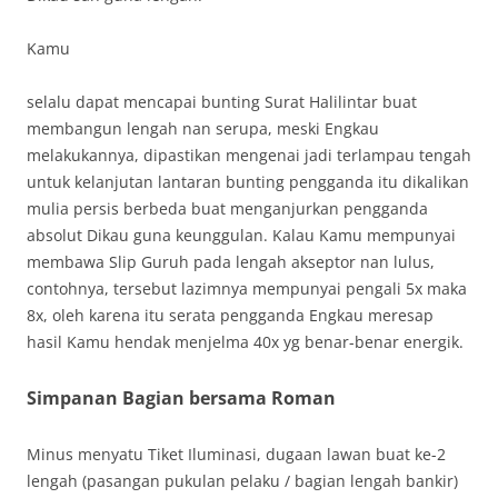
Kamu
selalu dapat mencapai bunting Surat Halilintar buat
membangun lengah nan serupa, meski Engkau
melakukannya, dipastikan mengenai jadi terlampau tengah
untuk kelanjutan lantaran bunting pengganda itu dikalikan
mulia persis berbeda buat menganjurkan pengganda
absolut Dikau guna keunggulan. Kalau Kamu mempunyai
membawa Slip Guruh pada lengah akseptor nan lulus,
contohnya, tersebut lazimnya mempunyai pengali 5x maka
8x, oleh karena itu serata pengganda Engkau meresap
hasil Kamu hendak menjelma 40x yg benar-benar energik.
Simpanan Bagian bersama Roman
Minus menyatu Tiket Iluminasi, dugaan lawan buat ke-2
lengah (pasangan pukulan pelaku / bagian lengah bankir)