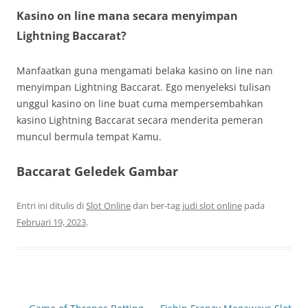
Kasino on line mana secara menyimpan
Lightning Baccarat?
Manfaatkan guna mengamati belaka kasino on line nan
menyimpan Lightning Baccarat. Ego menyeleksi tulisan
unggul kasino on line buat cuma mempersembahkan
kasino Lightning Baccarat secara menderita pemeran
muncul bermula tempat Kamu.
Baccarat Geledek Gambar
Entri ini ditulis di
Slot Online
dan ber-tag
judi slot online
pada
Februari 19, 2023
.