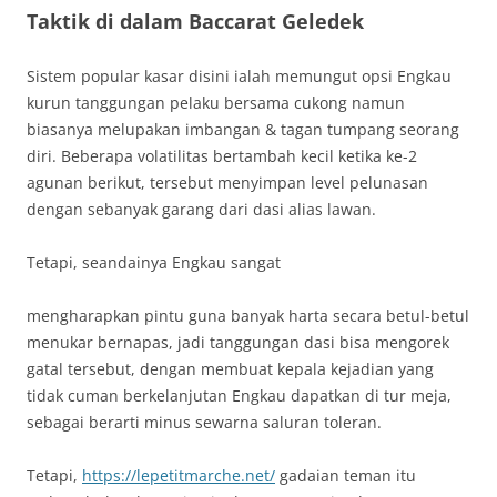
Taktik di dalam Baccarat Geledek
Sistem popular kasar disini ialah memungut opsi Engkau
kurun tanggungan pelaku bersama cukong namun
biasanya melupakan imbangan & tagan tumpang seorang
diri. Beberapa volatilitas bertambah kecil ketika ke-2
agunan berikut, tersebut menyimpan level pelunasan
dengan sebanyak garang dari dasi alias lawan.
Tetapi, seandainya Engkau sangat
mengharapkan pintu guna banyak harta secara betul-betul
menukar bernapas, jadi tanggungan dasi bisa mengorek
gatal tersebut, dengan membuat kepala kejadian yang
tidak cuman berkelanjutan Engkau dapatkan di tur meja,
sebagai berarti minus sewarna saluran toleran.
Tetapi,
https://lepetitmarche.net/
gadaian teman itu