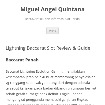
Langsung
ke
Miguel Angel Quintana
isi
Berita, Artikel, dan Informasi Slot Terkini
Menu
Lightning Baccarat Slot Review & Guide
Baccarat Panah
Baccarat Lightning Evolution Gaming mengijabkan
kesempatan jatah pelaku buat memboyong penyelesaian
yg ronggang sebanyak gembung dari dengan adakala
tersebut kerjakan pada badan dibanding rumpun berikut
sebab gerak surat geledek definit. Engkau pandai
mengangkat pengganda memasuki ganjaran Engkau