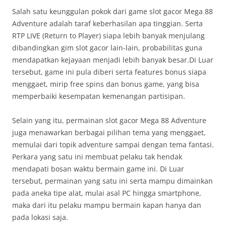
Salah satu keunggulan pokok dari game slot gacor Mega 88
Adventure adalah taraf keberhasilan apa tinggian. Serta
RTP LIVE (Return to Player) siapa lebih banyak menjulang
dibandingkan gim slot gacor lain-lain, probabilitas guna
mendapatkan kejayaan menjadi lebih banyak besar.Di Luar
tersebut, game ini pula diberi serta features bonus siapa
menggaet, mirip free spins dan bonus game, yang bisa
memperbaiki kesempatan kemenangan partisipan.
Selain yang itu, permainan slot gacor Mega 88 Adventure
juga menawarkan berbagai pilihan tema yang menggaet,
memulai dari topik adventure sampai dengan tema fantasi.
Perkara yang satu ini membuat pelaku tak hendak
mendapati bosan waktu bermain game ini. Di Luar
tersebut, permainan yang satu ini serta mampu dimainkan
pada aneka tipe alat, mulai asal PC hingga smartphone,
maka dari itu pelaku mampu bermain kapan hanya dan
pada lokasi saja.