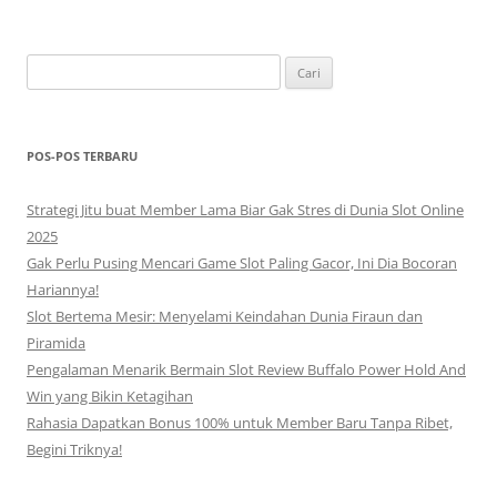
Cari
untuk:
POS-POS TERBARU
Strategi Jitu buat Member Lama Biar Gak Stres di Dunia Slot Online
2025
Gak Perlu Pusing Mencari Game Slot Paling Gacor, Ini Dia Bocoran
Hariannya!
Slot Bertema Mesir: Menyelami Keindahan Dunia Firaun dan
Piramida
Pengalaman Menarik Bermain Slot Review Buffalo Power Hold And
Win yang Bikin Ketagihan
Rahasia Dapatkan Bonus 100% untuk Member Baru Tanpa Ribet,
Begini Triknya!