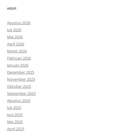
ARSIP
Agustus 2026
Juli 2026
Mei 2026
April 2026
Maret 2026
Februari 2026
Januari 2026
Desember 2025
November 2025
Oktober 2025
September 2025
Agustus 2025
Juli 2025
Juni 2025
Mei 2025
April 2025