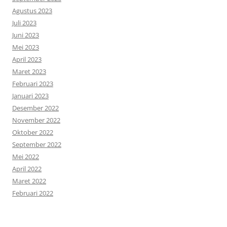
Agustus 2023
Juli 2023
Juni 2023
Mei 2023
April 2023
Maret 2023
Februari 2023
Januari 2023
Desember 2022
November 2022
Oktober 2022
September 2022
Mei 2022
April 2022
Maret 2022
Februari 2022