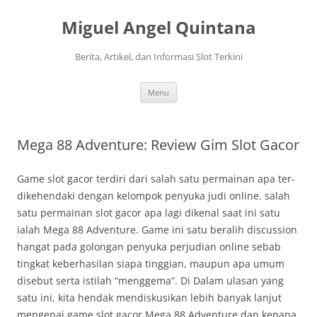
Langsung
ke
Miguel Angel Quintana
isi
Berita, Artikel, dan Informasi Slot Terkini
Menu
Mega 88 Adventure: Review Gim Slot Gacor
Game slot gacor terdiri dari salah satu permainan apa ter-
dikehendaki dengan kelompok penyuka judi online. salah
satu permainan slot gacor apa lagi dikenal saat ini satu
ialah Mega 88 Adventure. Game ini satu beralih discussion
hangat pada golongan penyuka perjudian online sebab
tingkat keberhasilan siapa tinggian, maupun apa umum
disebut serta istilah “menggema”. Di Dalam ulasan yang
satu ini, kita hendak mendiskusikan lebih banyak lanjut
mengenai game slot gacor Mega 88 Adventure dan kenapa