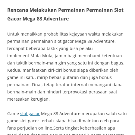
Rencana Melakukan Permainan Permainan Slot
Gacor Mega 88 Adventure
Untuk menaikkan probabilitas kejayaan waktu melakukan
permainan permainan slot gacor Mega 88 Adventure,
terdapat beberapa taktik yang bisa pelaku
implement.Mula-Mula, jamin bagi memahami ketentuan
dan taktik bermain-main gim yang satu ini dengan bagus.
Kedua, manfaatkan ciri-ciri bonus siapa diberikan oleh
game ini satu, mirip bebas putaran dan juga bonus
permainan. Final, tetap teratur internal menangani dana
bermain-main dan hindari terprovokasi perasaan saat
merasakan kerugian.
Game
slot gacor
Mega 88 Adventure merupakan salah satu
game slot gacor terbaik siapa bisa dimainkan oleh para
fans perjudian on line.Serta tingkat keberhasilan apa