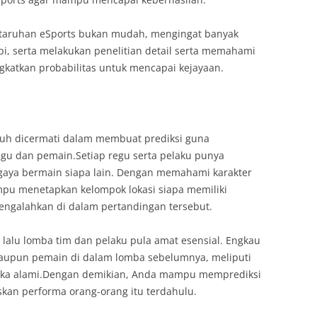
taruhan eSports bukan mudah, mengingat banyak
api, serta melakukan penelitian detail serta memahami
atkan probabilitas untuk mencapai kejayaan.
tuh dicermati dalam membuat prediksi guna
regu dan pemain.Setiap regu serta pelaku punya
gaya bermain siapa lain. Dengan memahami karakter
mpu menetapkan kelompok lokasi siapa memiliki
engalahkan di dalam pertandingan tersebut.
lalu lomba tim dan pelaku pula amat esensial. Engkau
aupun pemain di dalam lomba sebelumnya, meliputi
eka alami.Dengan demikian, Anda mampu memprediksi
skan performa orang-orang itu terdahulu.