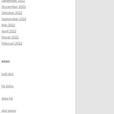
Desember 2022
November 2022
Oktober 2022
September 2022
Mei 2022
April 2022
Maret 2022
Februari 2022
NEWS
judi slot
hk lotto
data hk
slot gacor