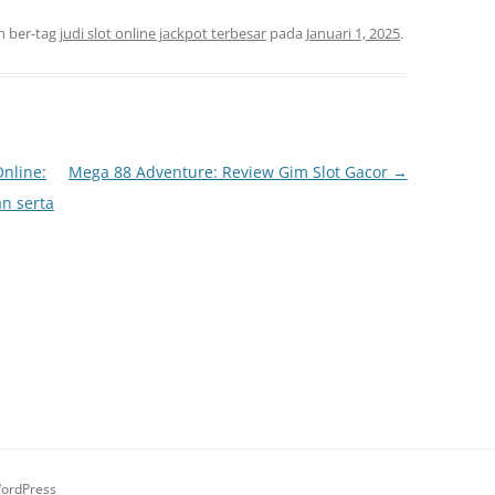
 ber-tag
judi slot online jackpot terbesar
pada
Januari 1, 2025
.
nline:
Mega 88 Adventure: Review Gim Slot Gacor
→
n serta
ordPress