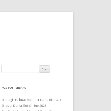
Cari
untuk:
POS-POS TERBARU
Strategi Jitu buat Member Lama Biar Gak
Stres di Dunia Slot Online 2025