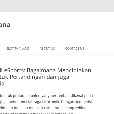
ana
SLOT THAILAND
ABOUT US
CONTACT US
di eSports: Bagaimana Menciptakan
tuk Pertandingan dan juga
da
u bentuk perjudian onlen yang bertambah dikenal pada
uga penonton olahraga elektronik. Dengan kompetisi
elimpah individu mencari cara untuk memprediksi
Sports agar mampu mencapai keberhasilan.