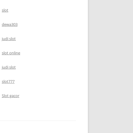
slot
dewa303
judi slot
slot online
judi slot
slot777
Slot gacor