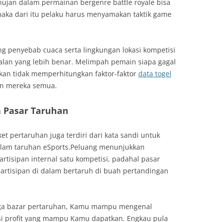
hujan dalam permainan bergenre battle royale bisa
maka dari itu pelaku harus menyamakan taktik game
g penyebab cuaca serta lingkungan lokasi kompetisi
alan yang lebih benar. Melimpah pemain siapa gagal
an tidak memperhitungkan faktor-faktor
data togel
ian mereka semua.
a Pasar Taruhan
 pertaruhan juga terdiri dari kata sandi untuk
alam taruhan eSports.Peluang menunjukkan
rtisipan internal satu kompetisi, padahal pasar
artisipan di dalam bertaruh di buah pertandingan
ga bazar pertaruhan, Kamu mampu mengenal
si profit yang mampu Kamu dapatkan. Engkau pula