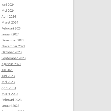
Juni 2024
Mei 2024
April 2024
Maret 2024
Februari 2024
Januari 2024
Desember 2023
November 2023
Oktober 2023
September 2023
Agustus 2023
Juli 2023
Juni 2023
Mei 2023
April 2023
Maret 2023
Februari 2023
Januari 2023