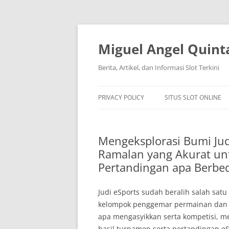
Langsung
ke
isi
Miguel Angel Quint
Berita, Artikel, dan Informasi Slot Terkini
PRIVACY POLICY
SITUS SLOT ONLINE
Mengeksplorasi Bumi Ju
Ramalan yang Akurat un
Pertandingan apa Berbe
Judi eSports sudah beralih salah sat
kelompok penggemar permainan dan j
apa mengasyikkan serta kompetisi, m
hasil turnamen serta pertandingan e