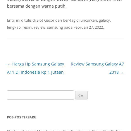
bersama dengan warna putih.
Entri ini ditulis di
Slot Gacor
dan ber-tag
diluncurkan
,
galaxy
,
lengkap
,
resmi
,
review
,
samsung
pada
Februari 27, 2022
.
Navigasi
←
Harga Hp Samsung Galaxy
Review Samsung Galaxy A7
Tulisan
A11 Di Indonesia Rp 1 Jutaan
2018
→
Cari
untuk:
POS-POS TERBARU