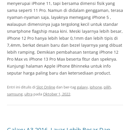
menyerupai iPhone 11, tapi bersama dimensi fisik yang
sama seperti 11 Pro. Namun di didalam genggaman, terasa
nyaman-nyaman saja, layaknya memegang iPhone 5 ,
walaupun dimensinya juga tergolong kecil untuk standar
smartphone flagship masa kini. Meski layarnya lebih besar,
iPhone 12 Pro hanya lebih lebar 0,1mm dan lebih tipis di
7,4mm, berkat desain baru dan bezel layarnya yang dibuat
lebih ramping. Demikian pembahasan tentang iPhone 12
Pro Max vs iPhone 13 Pro Max beserta fitur dan speknya.
Kunjungi halaman Apple iPhone Bhinneka untuk info
seputar harga paling baru dan ketersediaan product.
Entri ini ditulis di
Slot Online
dan ber-tag
galaxy
,
iphone
,
pilih
,
samsung
,
ultra
pada
Oktober 1, 2022
.
Galaxy A3 2016, Layar Lebih Besar Dan