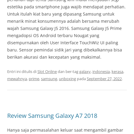
estetika pada smartphone juga wajib mendapat perhatian.
Untuk itulah kiat baru yang dipasang Samsung untuk
menarik minat konsumennya adalah bersama merubah
wajah Samsung Galaxy J5 2016. Samsung Galaxy J5 Prime
mengadopsi OS Android terbaru Nougat yang
disempurnakan oleh User Interface TouchWiz UI paling
baru. Sensor pemindai sidik jari yang dibekalkannya bisa
berikan akurasi dan kecepatan yang maksimal.
Entri ini ditulis di
Slot Online
dan ber-tag
galaxy
,
indonesia
,
kerasa
,
mewahnya
,
prime
,
samsung
,
unboxing
pada
September 27, 2022
.
Review Samsung Galaxy A7 2018
Hanya saja permasalahan keluar saat mengambil gambar