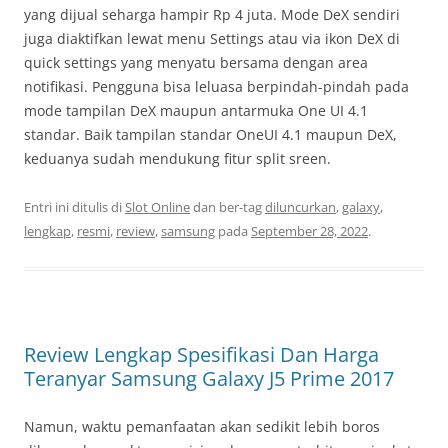
yang dijual seharga hampir Rp 4 juta. Mode DeX sendiri
juga diaktifkan lewat menu Settings atau via ikon DeX di
quick settings yang menyatu bersama dengan area
notifikasi. Pengguna bisa leluasa berpindah-pindah pada
mode tampilan DeX maupun antarmuka One UI 4.1
standar. Baik tampilan standar OneUI 4.1 maupun DeX,
keduanya sudah mendukung fitur split sreen.
Entri ini ditulis di
Slot Online
dan ber-tag
diluncurkan
,
galaxy
,
lengkap
,
resmi
,
review
,
samsung
pada
September 28, 2022
.
Review Lengkap Spesifikasi Dan Harga
Teranyar Samsung Galaxy J5 Prime 2017
Namun, waktu pemanfaatan akan sedikit lebih boros