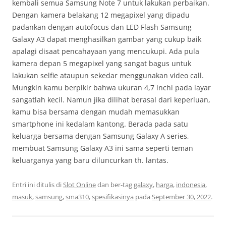
kembali semua Samsung Note 7 untuk lakukan perbaikan.
Dengan kamera belakang 12 megapixel yang dipadu
padankan dengan autofocus dan LED Flash Samsung
Galaxy A3 dapat menghasilkan gambar yang cukup baik
apalagi disaat pencahayaan yang mencukupi. Ada pula
kamera depan 5 megapixel yang sangat bagus untuk
lakukan selfie ataupun sekedar menggunakan video call.
Mungkin kamu berpikir bahwa ukuran 4,7 inchi pada layar
sangatlah kecil. Namun jika dilihat berasal dari keperluan,
kamu bisa bersama dengan mudah memasukkan
smartphone ini kedalam kantong. Berada pada satu
keluarga bersama dengan Samsung Galaxy A series,
membuat Samsung Galaxy A3 ini sama seperti teman
keluarganya yang baru diluncurkan th. lantas.
Entri ini ditulis di
Slot Online
dan ber-tag
galaxy
,
harga
,
indonesia
,
masuk
,
samsung
,
sma310
,
spesifikasinya
pada
September 30, 2022
.