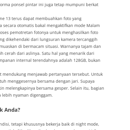
forma ponsel pintar ini juga tetap mumpuni berkat
one 13 terus dapat membuahkan foto yang
 secara otomatis bakal mengaktifkan mode Malam
proses pemotretan fotonya untuk menghasilkan foto
yang dikehendaki dari lungsuran kamera tercanggih
memuaskan di bermacam situasi. Warnanya tajam dan
bih cerah dari aslinya. Satu hal yang menarik dari
yimpanan internal terendahnya adalah 128GB, bukan
at mendukung menjawab pertanyaan tersebut. Untuk
utuh menggesernya bersama dengan jari. Supaya
kin melengkapinya bersama gesper. Selain itu, bagian
a lebih nyaman digenggam.
k Anda?
isi, tetapi khususnya bekerja baik di night mode,