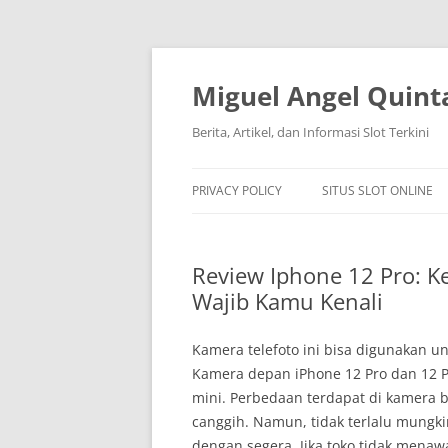
Langsung
ke
isi
Miguel Angel Quint
Berita, Artikel, dan Informasi Slot Terkini
PRIVACY POLICY
SITUS SLOT ONLINE
Review Iphone 12 Pro: 
Wajib Kamu Kenali
Kamera telefoto ini bisa digunakan u
Kamera depan iPhone 12 Pro dan 12 P
mini. Perbedaan terdapat di kamera b
canggih. Namun, tidak terlalu mungki
dengan segera. Jika toko tidak menaw