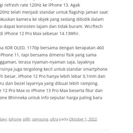
 refresh rate 120Hz ke iPhone 13. Agak
20Hz telah menjadi standar untuk flagship jaman saat
fokuskan kamera ke objek yang sedang dibidik dalam
oto dapat konsisten tajam dan tidak buram. Wccftech
 di iPhone 12 Pro Max sebesar 14.13Whr.
na XDR OLED, 1170p bersama dengan kerapatan 460
iPhone 11, tapi bersama dimensi fisik yang sama
nggaman, terasa nyaman-nyaman saja, layaknya
inya juga tergolong kecil untuk standar smartphone
bih besar, iPhone 12 Pro hanya lebih lebar 0,1mm dan
aru dan bezel layarnya yang dibuat lebih ramping.
12 Pro Max vs iPhone 13 Pro Max beserta fitur dan
one Bhinneka untuk info seputar harga paling baru
laxy
,
iphone
,
pilih
,
samsung
,
ultra
pada
Oktober 1, 2022
.