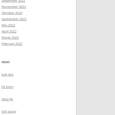
Desember 2022
November 2022
Oktober 2022
September 2022
Mei 2022
April 2022
Maret 2022
Februari 2022
NEWS
judi slot
hk lotto
data hk
slot gacor