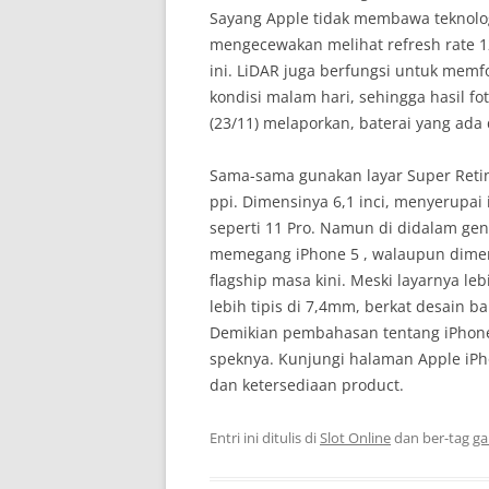
Sayang Apple tidak membawa teknologi
mengecewakan melihat refresh rate 1
ini. LiDAR juga berfungsi untuk mem
kondisi malam hari, sehingga hasil f
(23/11) melaporkan, baterai yang ada
Sama-sama gunakan layar Super Reti
ppi. Dimensinya 6,1 inci, menyerupai 
seperti 11 Pro. Namun di didalam ge
memegang iPhone 5 , walaupun dimens
flagship masa kini. Meski layarnya le
lebih tipis di 7,4mm, berkat desain b
Demikian pembahasan tentang iPhone 
speknya. Kunjungi halaman Apple iPh
dan ketersediaan product.
Entri ini ditulis di
Slot Online
dan ber-tag
ga