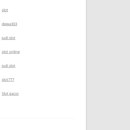
slot
dewa303
judi slot
slot online
judi slot
slot777
Slot gacor