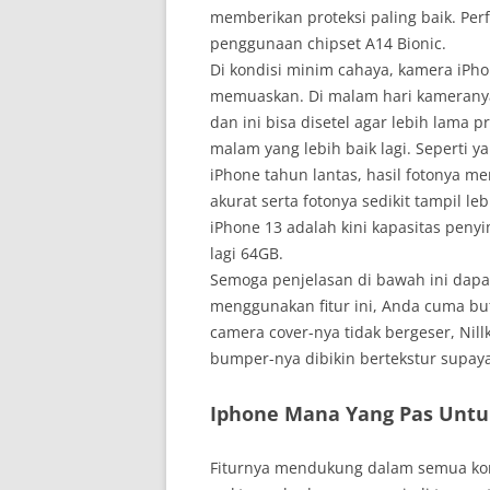
memberikan proteksi paling baik. Per
penggunaan chipset A14 Bionic.
Di kondisi minim cahaya, kamera iPh
memuaskan. Di malam hari kameranya
dan ini bisa disetel agar lebih lama 
malam yang lebih baik lagi. Seperti 
iPhone tahun lantas, hasil fotonya 
akurat serta fotonya sedikit tampil le
iPhone 13 adalah kini kapasitas pen
lagi 64GB.
Semoga penjelasan di bawah ini dap
menggunakan fitur ini, Anda cuma b
camera cover-nya tidak bergeser, Nill
bumper-nya dibikin bertekstur supay
Iphone Mana Yang Pas Untu
Fiturnya mendukung dalam semua kond