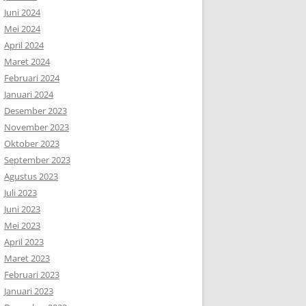
Juni 2024
Mei 2024
April 2024
Maret 2024
Februari 2024
Januari 2024
Desember 2023
November 2023
Oktober 2023
September 2023
Agustus 2023
Juli 2023
Juni 2023
Mei 2023
April 2023
Maret 2023
Februari 2023
Januari 2023