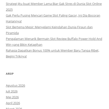
Strategi Jitu buat Member Lama Biar Gak Stres di Dunia Slot Online
2025
Gak Perlu Pusing Mencari Game Slot Paling Gacor, Ini Dia Bocoran
Hariannya!
Slot Bertema Mesir: Menyelami Keindahan Dunia Firaun dan
Piramida
Pengalaman Menarik Bermain Slot Review Buffalo Power Hold And
Win yang Bikin Ketagihan
Rahasia Dapatkan Bonus 100% untuk Member Baru Tanpa Ribet,
Begini Triknya!
ARSIP
Agustus 2026
Juli 2026
Mei 2026
April 2026
Maret 2026