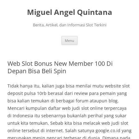
Langsung
ke
Miguel Angel Quintana
isi
Berita, Artikel, dan Informasi Slot Terkini
Menu
Web Slot Bonus New Member 100 Di
Depan Bisa Beli Spin
Tidak hanya itu, kalian juga bisa menilai mutu website slot
deposit pulsa 10rb berasal dari review para pemain yang
bisa kalian temukan di berbagai forum ataupun blog.
Mencari kumpulan daftar web judi slot online terpercaya
di Indonesia itu sebenarnya bukanlah perihal yang sukar
untuk kita temukan, Sebab kita bisa melacak web judi slot
online tersebut di internet. Salah satunya google.co.id yang
merupakan mesin pencari terbesar di dunia, Dimana pada