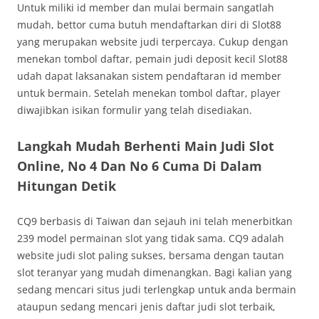
Untuk miliki id member dan mulai bermain sangatlah
mudah, bettor cuma butuh mendaftarkan diri di Slot88
yang merupakan website judi terpercaya. Cukup dengan
menekan tombol daftar, pemain judi deposit kecil Slot88
udah dapat laksanakan sistem pendaftaran id member
untuk bermain. Setelah menekan tombol daftar, player
diwajibkan isikan formulir yang telah disediakan.
Langkah Mudah Berhenti Main Judi Slot
Online, No 4 Dan No 6 Cuma Di Dalam
Hitungan Detik
CQ9 berbasis di Taiwan dan sejauh ini telah menerbitkan
239 model permainan slot yang tidak sama. CQ9 adalah
website judi slot paling sukses, bersama dengan tautan
slot teranyar yang mudah dimenangkan. Bagi kalian yang
sedang mencari situs judi terlengkap untuk anda bermain
ataupun sedang mencari jenis daftar judi slot terbaik,