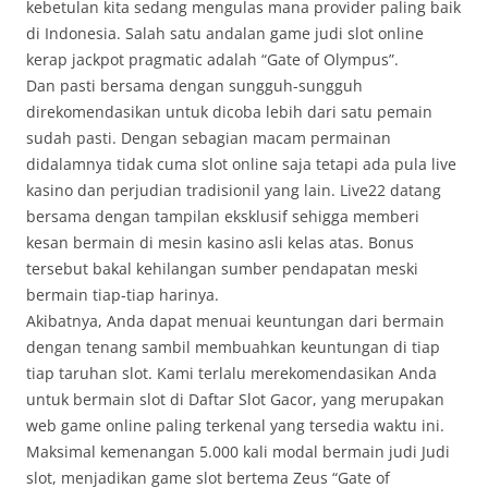
kebetulan kita sedang mengulas mana provider paling baik
di Indonesia. Salah satu andalan game judi slot online
kerap jackpot pragmatic adalah “Gate of Olympus”.
Dan pasti bersama dengan sungguh-sungguh
direkomendasikan untuk dicoba lebih dari satu pemain
sudah pasti. Dengan sebagian macam permainan
didalamnya tidak cuma slot online saja tetapi ada pula live
kasino dan perjudian tradisionil yang lain. Live22 datang
bersama dengan tampilan eksklusif sehigga memberi
kesan bermain di mesin kasino asli kelas atas. Bonus
tersebut bakal kehilangan sumber pendapatan meski
bermain tiap-tiap harinya.
Akibatnya, Anda dapat menuai keuntungan dari bermain
dengan tenang sambil membuahkan keuntungan di tiap
tiap taruhan slot. Kami terlalu merekomendasikan Anda
untuk bermain slot di Daftar Slot Gacor, yang merupakan
web game online paling terkenal yang tersedia waktu ini.
Maksimal kemenangan 5.000 kali modal bermain judi Judi
slot, menjadikan game slot bertema Zeus “Gate of