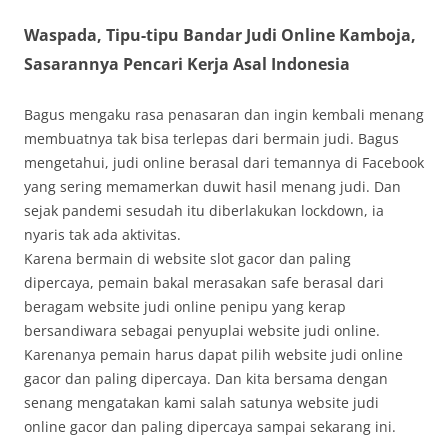
Waspada, Tipu-tipu Bandar Judi Online Kamboja,
Sasarannya Pencari Kerja Asal Indonesia
Bagus mengaku rasa penasaran dan ingin kembali menang
membuatnya tak bisa terlepas dari bermain judi. Bagus
mengetahui, judi online berasal dari temannya di Facebook
yang sering memamerkan duwit hasil menang judi. Dan
sejak pandemi sesudah itu diberlakukan lockdown, ia
nyaris tak ada aktivitas.
Karena bermain di website slot gacor dan paling
dipercaya, pemain bakal merasakan safe berasal dari
beragam website judi online penipu yang kerap
bersandiwara sebagai penyuplai website judi online.
Karenanya pemain harus dapat pilih website judi online
gacor dan paling dipercaya. Dan kita bersama dengan
senang mengatakan kami salah satunya website judi
online gacor dan paling dipercaya sampai sekarang ini.