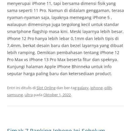
menyerupai iPhone 11, tapi bersama dimensi fisik yang
sama seperti 11 Pro. Namun di didalam genggaman, terasa
nyaman-nyaman saja, layaknya memegang iPhone 5 ,
walaupun dimensinya juga tergolong kecil untuk standar
smartphone flagship masa kini. Meski layarnya lebih besar,
iPhone 12 Pro hanya lebih lebar 0,1mm dan lebih tipis di
7,4mm, berkat desain baru dan bezel layarnya yang dibuat
lebih ramping. Demikian pembahasan tentang iPhone 12
Pro Max vs iPhone 13 Pro Max beserta fitur dan speknya.
Kunjungi halaman Apple iPhone Bhinneka untuk info
seputar harga paling baru dan ketersediaan product.
Entri ini ditulis di
Slot Online
dan ber-tag
galaxy
,
iphone
,
pilih
,
samsung
,
ultra
pada
Oktober 1, 2022
.
Simak 7 Ranking Iphone Ini Sebelum