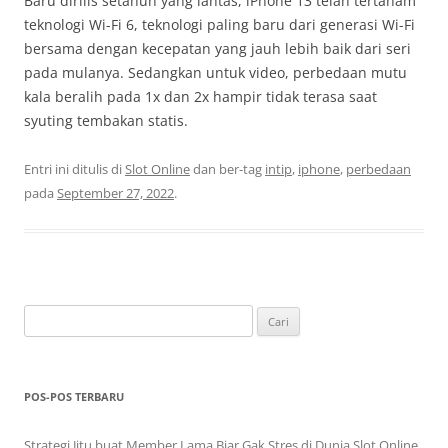
Baru dirilis setahun yang lantas, iPhone 13 telah tertanam
teknologi Wi-Fi 6, teknologi paling baru dari generasi Wi-Fi
bersama dengan kecepatan yang jauh lebih baik dari seri
pada mulanya. Sedangkan untuk video, perbedaan mutu
kala beralih pada 1x dan 2x hampir tidak terasa saat
syuting tembakan statis.
Entri ini ditulis di
Slot Online
dan ber-tag
intip
,
iphone
,
perbedaan
pada
September 27, 2022
.
Cari
untuk:
POS-POS TERBARU
Strategi Jitu buat Member Lama Biar Gak Stres di Dunia Slot Online