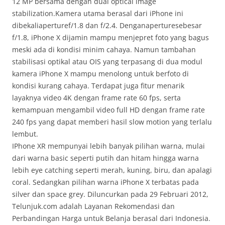
12 MP bersama dengan dual optical image
stabilization.Kamera utama berasal dari iPhone ini
dibekaliaperturef/1.8 dan f/2.4. Denganaperturesebesar
f/1.8, iPhone X dijamin mampu menjepret foto yang bagus
meski ada di kondisi minim cahaya. Namun tambahan
stabilisasi optikal atau OIS yang terpasang di dua modul
kamera iPhone X mampu menolong untuk berfoto di
kondisi kurang cahaya. Terdapat juga fitur menarik
layaknya video 4K dengan frame rate 60 fps, serta
kemampuan mengambil video full HD dengan frame rate
240 fps yang dapat memberi hasil slow motion yang terlalu
lembut.
IPhone XR mempunyai lebih banyak pilihan warna, mulai
dari warna basic seperti putih dan hitam hingga warna
lebih eye catching seperti merah, kuning, biru, dan apalagi
coral. Sedangkan pilihan warna iPhone X terbatas pada
silver dan space grey. Diluncurkan pada 29 Februari 2012,
Telunjuk.com adalah Layanan Rekomendasi dan
Perbandingan Harga untuk Belanja berasal dari Indonesia.