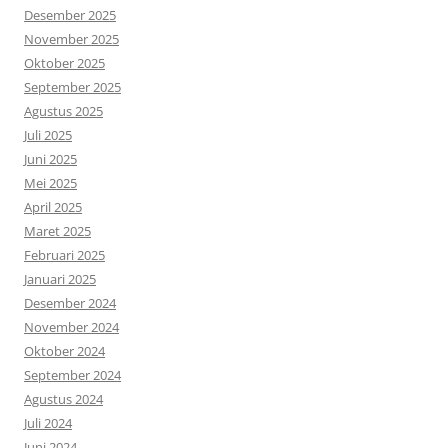
Desember 2025
November 2025
Oktober 2025
September 2025
Agustus 2025
Juli 2025
Juni 2025
Mei 2025
April 2025
Maret 2025
Februari 2025
Januari 2025
Desember 2024
November 2024
Oktober 2024
September 2024
Agustus 2024
Juli 2024
Juni 2024