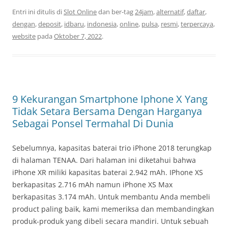
Entri ini ditulis di
Slot Online
dan ber-tag
24jam
,
alternatif
,
daftar
,
dengan
,
deposit
,
idbaru
,
indonesia
,
online
,
pulsa
,
resmi
,
terpercaya
,
website
pada
Oktober 7, 2022
.
9 Kekurangan Smartphone Iphone X Yang
Tidak Setara Bersama Dengan Harganya
Sebagai Ponsel Termahal Di Dunia
Sebelumnya, kapasitas baterai trio iPhone 2018 terungkap
di halaman TENAA. Dari halaman ini diketahui bahwa
iPhone XR miliki kapasitas baterai 2.942 mAh. IPhone XS
berkapasitas 2.716 mAh namun iPhone XS Max
berkapasitas 3.174 mAh. Untuk membantu Anda membeli
product paling baik, kami memeriksa dan membandingkan
produk-produk yang dibeli secara mandiri. Untuk sebuah