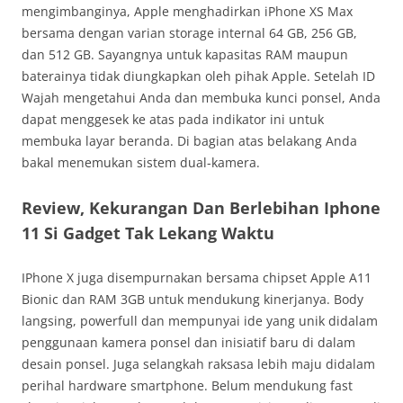
mengimbanginya, Apple menghadirkan iPhone XS Max
bersama dengan varian storage internal 64 GB, 256 GB,
dan 512 GB. Sayangnya untuk kapasitas RAM maupun
baterainya tidak diungkapkan oleh pihak Apple. Setelah ID
Wajah mengetahui Anda dan membuka kunci ponsel, Anda
dapat menggesek ke atas pada indikator ini untuk
membuka layar beranda. Di bagian atas belakang Anda
bakal menemukan sistem dual-kamera.
Review, Kekurangan Dan Berlebihan Iphone
11 Si Gadget Tak Lekang Waktu
IPhone X juga disempurnakan bersama chipset Apple A11
Bionic dan RAM 3GB untuk mendukung kinerjanya. Body
langsing, powerfull dan mempunyai ide yang unik didalam
penggunaan kamera ponsel dan inisiatif baru di dalam
desain ponsel. Juga selangkah raksasa lebih maju didalam
perihal hardware smartphone. Belum mendukung fast