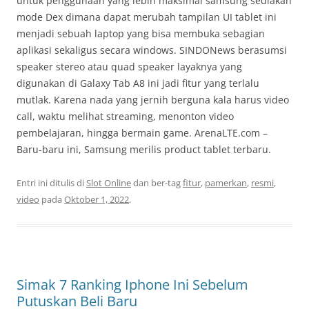
untuk penggunaan yang lebih maksimal samsung sediakan
mode Dex dimana dapat merubah tampilan UI tablet ini
menjadi sebuah laptop yang bisa membuka sebagian
aplikasi sekaligus secara windows. SINDONews berasumsi
speaker stereo atau quad speaker layaknya yang
digunakan di Galaxy Tab A8 ini jadi fitur yang terlalu
mutlak. Karena nada yang jernih berguna kala harus video
call, waktu melihat streaming, menonton video
pembelajaran, hingga bermain game. ArenaLTE.com –
Baru-baru ini, Samsung merilis product tablet terbaru.
Entri ini ditulis di
Slot Online
dan ber-tag
fitur
,
pamerkan
,
resmi
,
video
pada
Oktober 1, 2022
.
Simak 7 Ranking Iphone Ini Sebelum
Putuskan Beli Baru