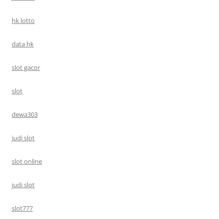
hk lotto
data hk
slot gacor
slot
dewa303
judi slot
slot online
judi slot
slot777