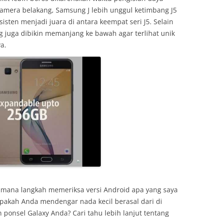
 kamera belakang, Samsung J lebih unggul ketimbang J5
sten menjadi juara di antara keempat seri J5. Selain
ng juga dibikin memanjang ke bawah agar terlihat unik
a.
imana langkah memeriksa versi Android apa yang saya
Apakah Anda mendengar nada kecil berasal dari di
ponsel Galaxy Anda? Cari tahu lebih lanjut tentang