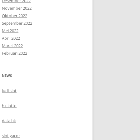
Desember 2022
November 2022
Oktober 2022
September 2022
Mei 2022
April 2022
Maret 2022
Februari 2022
NEWS
judi slot
hk lotto
data hk
slot gacor