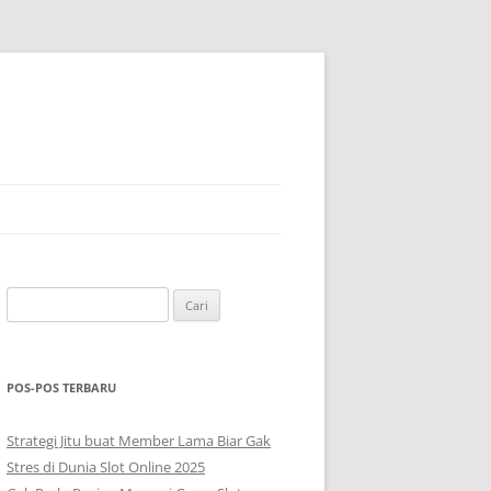
Cari
untuk:
POS-POS TERBARU
Strategi Jitu buat Member Lama Biar Gak
Stres di Dunia Slot Online 2025