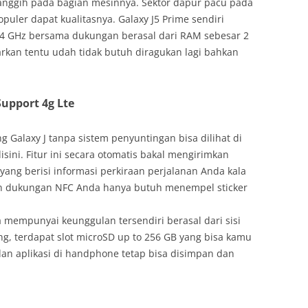
ggih pada bagian mesinnya. Sektor dapur pacu pada
uler dapat kualitasnya. Galaxy J5 Prime sendiri
4 GHz bersama dukungan berasal dari RAM sebesar 2
rkan tentu udah tidak butuh diragukan lagi bahkan
Support 4g Lte
ng Galaxy J tanpa sistem penyuntingan bisa dilihat di
sini. Fitur ini secara otomatis bakal mengirimkan
yang berisi informasi perkiraan perjalanan Anda kala
n dukungan NFC Anda hanya butuh menempel sticker
mempunyai keunggulan tersendiri berasal dari sisi
ang, terdapat slot microSD up to 256 GB yang bisa kamu
an aplikasi di handphone tetap bisa disimpan dan