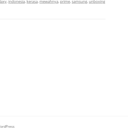
laxy
,
indonesia
,
kerasa
,
mewahnya
,
prime
,
samsung
,
unboxing
ordPress