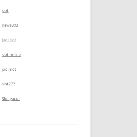
slot
dewa303
judi slot
slot online
judi slot
slot777
Slot gacor