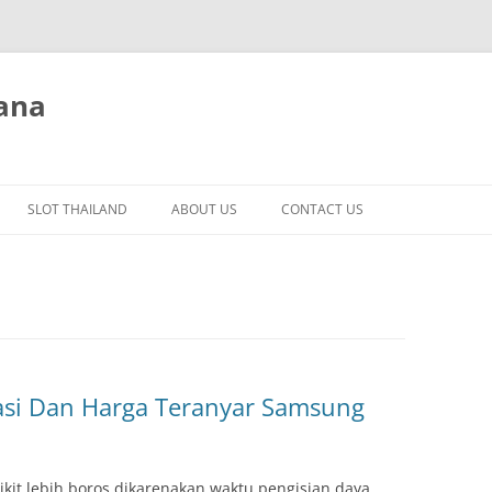
ana
SLOT THAILAND
ABOUT US
CONTACT US
asi Dan Harga Teranyar Samsung
it lebih boros dikarenakan waktu pengisian daya