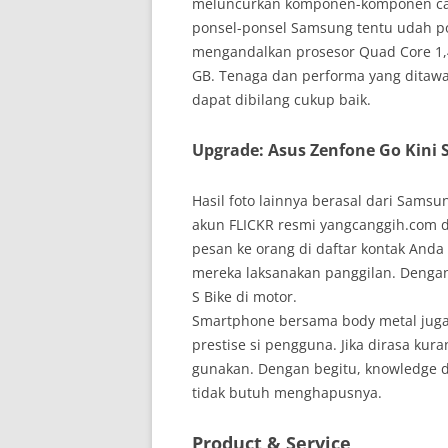
meluncurkan komponen-komponen can
ponsel-ponsel Samsung tentu udah pop
mengandalkan prosesor Quad Core 1,
GB. Tenaga dan performa yang ditawa
dapat dibilang cukup baik.
Upgrade: Asus Zenfone Go Kini 
Hasil foto lainnya berasal dari Samsu
akun FLICKR resmi yangcanggih.com di
pesan ke orang di daftar kontak Anda 
mereka laksanakan panggilan. Denga
S Bike di motor.
Smartphone bersama body metal juga 
prestise si pengguna. Jika dirasa kur
gunakan. Dengan begitu, knowledge d
tidak butuh menghapusnya.
Product & Service