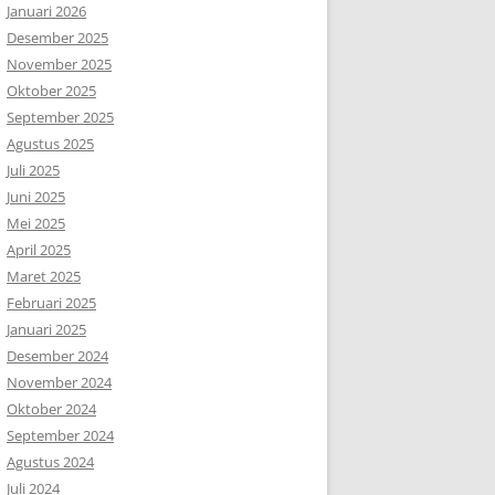
Januari 2026
Desember 2025
November 2025
Oktober 2025
September 2025
Agustus 2025
Juli 2025
Juni 2025
Mei 2025
April 2025
Maret 2025
Februari 2025
Januari 2025
Desember 2024
November 2024
Oktober 2024
September 2024
Agustus 2024
Juli 2024