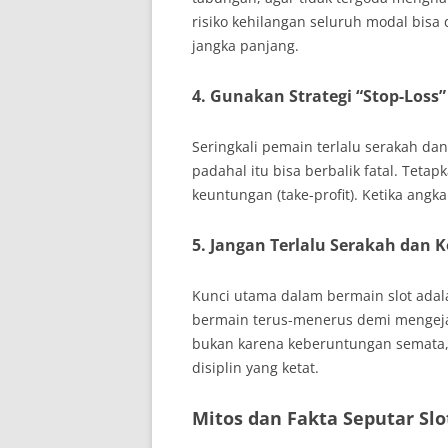
risiko kehilangan seluruh modal bisa
jangka panjang.
4. Gunakan Strategi “Stop-Loss”
Seringkali pemain terlalu serakah d
padahal itu bisa berbalik fatal. Teta
keuntungan (take-profit). Ketika angka
5. Jangan Terlalu Serakah dan 
Kunci utama dalam bermain slot adala
bermain terus-menerus demi mengeja
bukan karena keberuntungan semata, 
disiplin yang ketat.
Mitos dan Fakta Seputar Slo