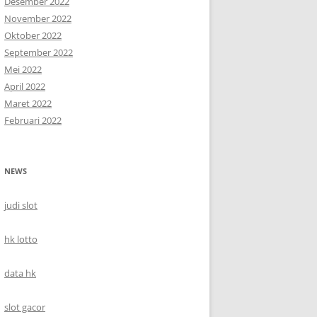
Desember 2022
November 2022
Oktober 2022
September 2022
Mei 2022
April 2022
Maret 2022
Februari 2022
NEWS
judi slot
hk lotto
data hk
slot gacor