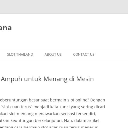
ana
SLOT THAILAND
ABOUT US
CONTACT US
gi Ampuh untuk Menang di Mesin
keberuntungan besar saat bermain slot online? Dengan
“slot cuan terus” menjadi kata kunci yang sering dicari
inkan slot memang menawarkan sensasi tersendiri,
patkan keuntungan berkelanjutan. Nah, dalam artikel
 tentang cara bermain slot agar cuan terus-menerus,