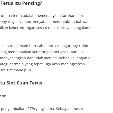
Terus Itu Penting?
an utama tentu adalah memenangkan taruhan dan
banyaknya. Namun, kenyataan menunjukkan bahwa
lkan keberuntungan sesaat dan akhirnya mengalami
s”, para pemain berusaha untuk mengurangi risiko
uang mendapatkan keuntungan berkelanjutan. Ini
p menyenangkan dan tidak menjadi beban keuangan di
trategi bermain yang tepat juga akan meningkatkan
sin slot mana pun.
u Slot Cuan Terus
pat
at pengembalian (RTP) yang sama. Sebagian mesin