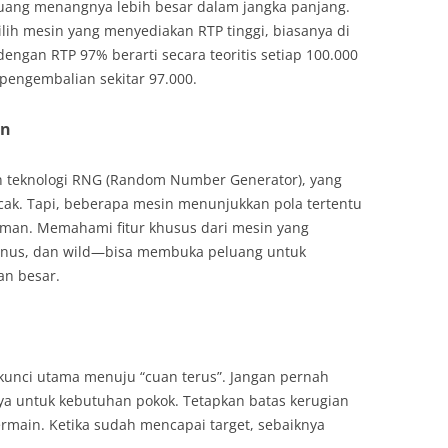
uang menangnya lebih besar dalam jangka panjang.
lih mesin yang menyediakan RTP tinggi, biasanya di
dengan RTP 97% berarti secara teoritis setiap 100.000
engembalian sekitar 97.000.
in
 teknologi RNG (Random Number Generator), yang
cak. Tapi, beberapa mesin menunjukkan pola tertentu
aman. Memahami fitur khusus dari mesin yang
bonus, dan wild—bisa membuka peluang untuk
n besar.
kunci utama menuju “cuan terus”. Jangan pernah
a untuk kebutuhan pokok. Tetapkan batas kerugian
rmain. Ketika sudah mencapai target, sebaiknya