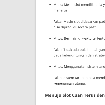
Mitos: Mesin slot memiliki pola 
menerus.
Fakta: Mesin slot didasarkan pa
bisa diprediksi secara pasti.
Mitos: Bermain di waktu terten
Fakta: Tidak ada bukti ilmiah 
pada keberuntungan dan strateg
Mitos: Menggunakan sistem tar
Fakta: Sistem taruhan bisa mem
kemenangan utama.
Menuju Slot Cuan Terus den