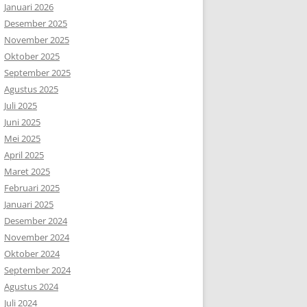
Januari 2026
Desember 2025
November 2025
Oktober 2025
September 2025
Agustus 2025
Juli 2025
Juni 2025
Mei 2025
April 2025
Maret 2025
Februari 2025
Januari 2025
Desember 2024
November 2024
Oktober 2024
September 2024
Agustus 2024
Juli 2024