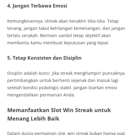
4. Jangan Terbawa Emosi
Kemungkinannya, streak akan berakhir tiba-tiba. Tetap
tenang, jangan takut kehilangan kemenangan, dan jangan
terlalu serakah. Bermain sambil tetap objektif akan
membantu kamu membuat keputusan yang tepat.
5. Tetap Konsisten dan Disiplin
Disiplin adalah kunci. Jika streak menghampiri puncaknya,
pertimbangkan untuk berhenti sejenak dan masuk lagi
setelah kondisi psikologis stabil. Jangan biarkan emosi
mengendalikan permainan Anda.
Memanfaatkan Slot Win Streak untuk
Menang Lebih Baik
Dalam dunia permainan slot, win streak bukan hanya soal