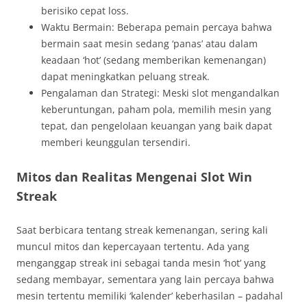
berisiko cepat loss.
Waktu Bermain: Beberapa pemain percaya bahwa
bermain saat mesin sedang ‘panas’ atau dalam
keadaan ‘hot’ (sedang memberikan kemenangan)
dapat meningkatkan peluang streak.
Pengalaman dan Strategi: Meski slot mengandalkan
keberuntungan, paham pola, memilih mesin yang
tepat, dan pengelolaan keuangan yang baik dapat
memberi keunggulan tersendiri.
Mitos dan Realitas Mengenai Slot Win
Streak
Saat berbicara tentang streak kemenangan, sering kali
muncul mitos dan kepercayaan tertentu. Ada yang
menganggap streak ini sebagai tanda mesin ‘hot’ yang
sedang membayar, sementara yang lain percaya bahwa
mesin tertentu memiliki ‘kalender’ keberhasilan – padahal