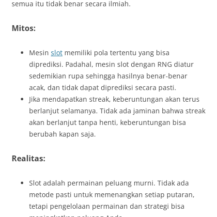
semua itu tidak benar secara ilmiah.
Mitos:
Mesin
slot
memiliki pola tertentu yang bisa
diprediksi. Padahal, mesin slot dengan RNG diatur
sedemikian rupa sehingga hasilnya benar-benar
acak, dan tidak dapat diprediksi secara pasti.
Jika mendapatkan streak, keberuntungan akan terus
berlanjut selamanya. Tidak ada jaminan bahwa streak
akan berlanjut tanpa henti, keberuntungan bisa
berubah kapan saja.
Realitas:
Slot adalah permainan peluang murni. Tidak ada
metode pasti untuk memenangkan setiap putaran,
tetapi pengelolaan permainan dan strategi bisa