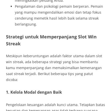
meningkatkan peluang Anda.
Pengalaman dan psikologi pemain berperan. Pemain
yang mampu mengendalikan emosi dan tetap fokus
cenderung memetik hasil lebih baik selama streak
berlangsung.
Strategi untuk Memperpanjang Slot Win
Streak
Meskipun keberuntungan adalah faktor utama dalam slot
win streak, ada beberapa strategi yang bisa membantu
kamu memperpanjang dan memaksimalkan kemenangan
saat streak terjadi. Berikut beberapa tips yang patut
dicoba:
1. Kelola Modal dengan Baik
Pengelolaan keuangan adalah kunci utama. Tetapkan batas
kerugian dan kemenangan agar tidak terbawa suasana.