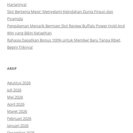
Hariannya!
Slot Bertema Mesir: Menyelami Keindahan Dunia Firaun dan
Piramida
Pengalaman Menarik Bermain Slot Review Buffalo Power Hold And
Win yang Bikin Ketagihan
Rahasia Dapatkan Bonus 100% untuk Member Baru Tanpa Ribet,
Begini Triknya!
ARSIP
Agustus 2026
Juli 2026
Mei 2026
April 2026
Maret 2026
Februari 2026
Januari 2026
Desember 2025