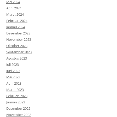
Mei 2024
April 2024
Maret 2024
Februari 2024
Januari 2024
Desember 2023
November 2023
Oktober 2023
September 2023
Agustus 2023
Juli 2023
Juni 2023
Mei 2023
April 2023
Maret 2023
Februari 2023
Januari 2023
Desember 2022
November 2022