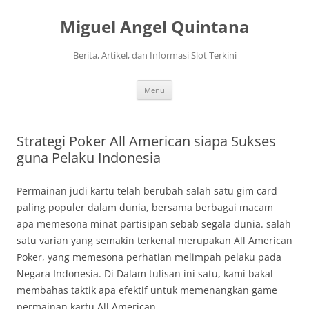
Langsung
ke
Miguel Angel Quintana
isi
Berita, Artikel, dan Informasi Slot Terkini
Menu
Strategi Poker All American siapa Sukses
guna Pelaku Indonesia
Permainan judi kartu telah berubah salah satu gim card
paling populer dalam dunia, bersama berbagai macam
apa memesona minat partisipan sebab segala dunia. salah
satu varian yang semakin terkenal merupakan All American
Poker, yang memesona perhatian melimpah pelaku pada
Negara Indonesia. Di Dalam tulisan ini satu, kami bakal
membahas taktik apa efektif untuk memenangkan game
permainan kartu All American.