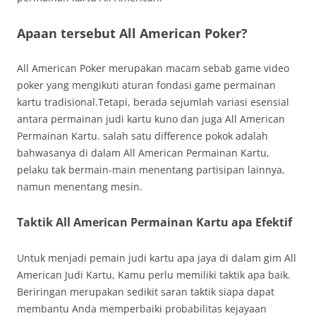
Apaan tersebut All American Poker?
All American Poker merupakan macam sebab game video
poker yang mengikuti aturan fondasi game permainan
kartu tradisional.Tetapi, berada sejumlah variasi esensial
antara permainan judi kartu kuno dan juga All American
Permainan Kartu. salah satu difference pokok adalah
bahwasanya di dalam All American Permainan Kartu,
pelaku tak bermain-main menentang partisipan lainnya,
namun menentang mesin.
Taktik All American Permainan Kartu apa Efektif
Untuk menjadi pemain judi kartu apa jaya di dalam gim All
American Judi Kartu, Kamu perlu memiliki taktik apa baik.
Beriringan merupakan sedikit saran taktik siapa dapat
membantu Anda memperbaiki probabilitas kejayaan