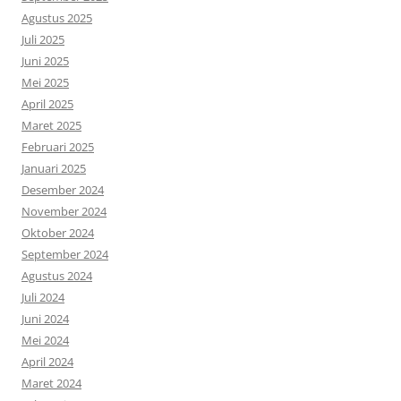
Agustus 2025
Juli 2025
Juni 2025
Mei 2025
April 2025
Maret 2025
Februari 2025
Januari 2025
Desember 2024
November 2024
Oktober 2024
September 2024
Agustus 2024
Juli 2024
Juni 2024
Mei 2024
April 2024
Maret 2024