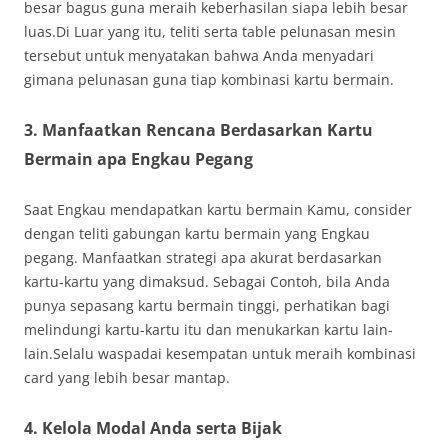
besar bagus guna meraih keberhasilan siapa lebih besar
luas.Di Luar yang itu, teliti serta table pelunasan mesin
tersebut untuk menyatakan bahwa Anda menyadari
gimana pelunasan guna tiap kombinasi kartu bermain.
3. Manfaatkan Rencana Berdasarkan Kartu
Bermain apa Engkau Pegang
Saat Engkau mendapatkan kartu bermain Kamu, consider
dengan teliti gabungan kartu bermain yang Engkau
pegang. Manfaatkan strategi apa akurat berdasarkan
kartu-kartu yang dimaksud. Sebagai Contoh, bila Anda
punya sepasang kartu bermain tinggi, perhatikan bagi
melindungi kartu-kartu itu dan menukarkan kartu lain-
lain.Selalu waspadai kesempatan untuk meraih kombinasi
card yang lebih besar mantap.
4. Kelola Modal Anda serta Bijak