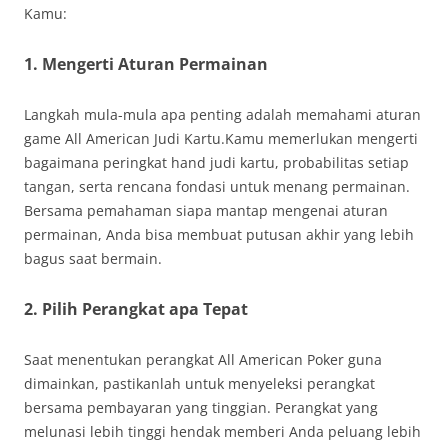
Kamu:
1. Mengerti Aturan Permainan
Langkah mula-mula apa penting adalah memahami aturan
game All American Judi Kartu.Kamu memerlukan mengerti
bagaimana peringkat hand judi kartu, probabilitas setiap
tangan, serta rencana fondasi untuk menang permainan.
Bersama pemahaman siapa mantap mengenai aturan
permainan, Anda bisa membuat putusan akhir yang lebih
bagus saat bermain.
2. Pilih Perangkat apa Tepat
Saat menentukan perangkat All American Poker guna
dimainkan, pastikanlah untuk menyeleksi perangkat
bersama pembayaran yang tinggian. Perangkat yang
melunasi lebih tinggi hendak memberi Anda peluang lebih