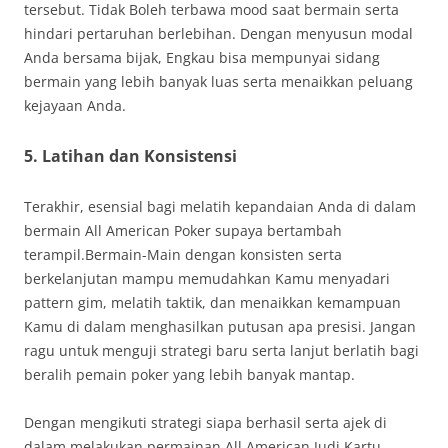
tersebut. Tidak Boleh terbawa mood saat bermain serta
hindari pertaruhan berlebihan. Dengan menyusun modal
Anda bersama bijak, Engkau bisa mempunyai sidang
bermain yang lebih banyak luas serta menaikkan peluang
kejayaan Anda.
5. Latihan dan Konsistensi
Terakhir, esensial bagi melatih kepandaian Anda di dalam
bermain All American Poker supaya bertambah
terampil.Bermain-Main dengan konsisten serta
berkelanjutan mampu memudahkan Kamu menyadari
pattern gim, melatih taktik, dan menaikkan kemampuan
Kamu di dalam menghasilkan putusan apa presisi. Jangan
ragu untuk menguji strategi baru serta lanjut berlatih bagi
beralih pemain poker yang lebih banyak mantap.
Dengan mengikuti strategi siapa berhasil serta ajek di
dalam melakukan permainan All American Judi Kartu,