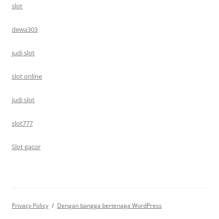
slot
dewa303
judi slot
slot online
judi slot
slot777
Slot gacor
Privacy Policy
Dengan bangga bertenaga WordPress