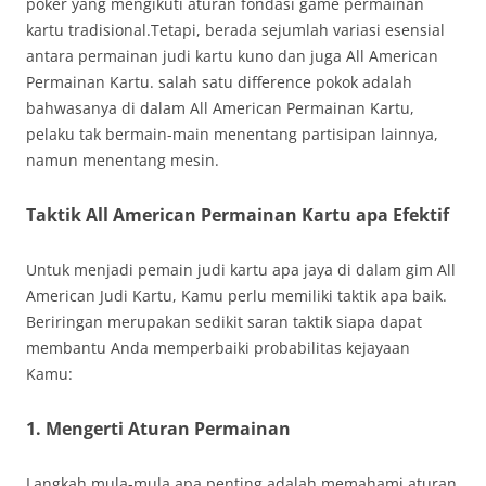
poker yang mengikuti aturan fondasi game permainan
kartu tradisional.Tetapi, berada sejumlah variasi esensial
antara permainan judi kartu kuno dan juga All American
Permainan Kartu. salah satu difference pokok adalah
bahwasanya di dalam All American Permainan Kartu,
pelaku tak bermain-main menentang partisipan lainnya,
namun menentang mesin.
Taktik All American Permainan Kartu apa Efektif
Untuk menjadi pemain judi kartu apa jaya di dalam gim All
American Judi Kartu, Kamu perlu memiliki taktik apa baik.
Beriringan merupakan sedikit saran taktik siapa dapat
membantu Anda memperbaiki probabilitas kejayaan
Kamu:
1. Mengerti Aturan Permainan
Langkah mula-mula apa penting adalah memahami aturan