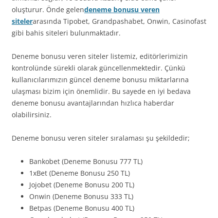
oluşturur. Önde gelen
deneme bonusu veren
siteler
arasında Tipobet, Grandpashabet, Onwin, Casinofast
gibi bahis siteleri bulunmaktadır.
Deneme bonusu veren siteler listemiz, editörlerimizin
kontrolünde sürekli olarak güncellenmektedir. Çünkü
kullanıcılarımızın güncel deneme bonusu miktarlarına
ulaşması bizim için önemlidir. Bu sayede en iyi bedava
deneme bonusu avantajlarından hızlıca haberdar
olabilirsiniz.
Deneme bonusu veren siteler sıralaması şu şekildedir;
Bankobet (Deneme Bonusu 777 TL)
1xBet (Deneme Bonusu 250 TL)
Jojobet (Deneme Bonusu 200 TL)
Onwin (Deneme Bonusu 333 TL)
Betpas (Deneme Bonusu 400 TL)