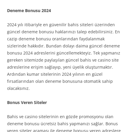
Deneme Bonusu 2024
2024 yılı itibariyle en güvenilir bahis siteleri üzerinden
güncel deneme bonusu haklarınızı talep edebilirsiniz. En
cazip deneme bonusu oranlarından faydalanmak
sizlerinde hakkıdır. Bundan dolayı daima güncel deneme
bonusu 2024 adreslerini güncellemekteyiz. Tek yapmanız
gereken sitemizde paylaşılan güncel bahis ve casino site
adreslerine erişim sağlayıp, yeni üyelik oluşturmaktır.
Ardından kumar sitelerinin 2024 yılının en güzel
fırsatlarından olan deneme bonusuna otomatik sahip
olacaksınız.
Bonus Veren Siteler
Bahis ve casino sitelerinin en gözde promosyonu olan
deneme bonusu ücretsiz bahis yapmanızı sağlar. Bonus
veren siteler araması ile deneme bonusu veren adreslere