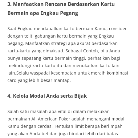
3. Manfaatkan Rencana Berdasarkan Kartu
Bermain apa Engkau Pegang
Saat Engkau mendapatkan kartu bermain Kamu, consider
dengan teliti gabungan kartu bermain yang Engkau
pegang. Manfaatkan strategi apa akurat berdasarkan
kartu-kartu yang dimaksud. Sebagai Contoh, bila Anda
punya sepasang kartu bermain tinggi, perhatikan bagi
melindungi kartu-kartu itu dan menukarkan kartu lain-
lain.Selalu waspadai kesempatan untuk meraih kombinasi
card yang lebih besar mantap.
4. Kelola Modal Anda serta Bijak
Salah satu masalah apa vital di dalam melakukan
permainan All American Poker adalah menangani modal
Kamu dengan cerdas. Tentukan limit berapa berlimpah
yang akan Anda bet dan juga hindari lebih dari batas