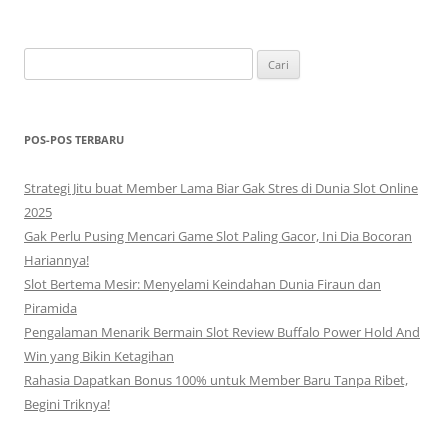
Cari
untuk:
POS-POS TERBARU
Strategi Jitu buat Member Lama Biar Gak Stres di Dunia Slot Online
2025
Gak Perlu Pusing Mencari Game Slot Paling Gacor, Ini Dia Bocoran
Hariannya!
Slot Bertema Mesir: Menyelami Keindahan Dunia Firaun dan
Piramida
Pengalaman Menarik Bermain Slot Review Buffalo Power Hold And
Win yang Bikin Ketagihan
Rahasia Dapatkan Bonus 100% untuk Member Baru Tanpa Ribet,
Begini Triknya!