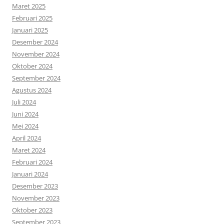
Maret 2025
Februari 2025
Januari 2025
Desember 2024
November 2024
Oktober 2024
September 2024
Agustus 2024
Juli 2024
Juni 2024
Mei 2024
April 2024
Maret 2024
Februari 2024
Januari 2024
Desember 2023
November 2023
Oktober 2023
September 2023