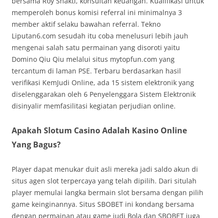
bersama Roy Shakti, konsultan keuangan. Kualifikasi untuk
memperoleh bonus komisi referral ini minimalnya 3
member aktif selaku bawahan referral. Tekno
Liputan6.com sesudah itu coba menelusuri lebih jauh
mengenai salah satu permainan yang disoroti yaitu
Domino Qiu Qiu melalui situs mytopfun.com yang
tercantum di laman PSE. Terbaru berdasarkan hasil
verifikasi KemJudi Online, ada 15 sistem elektronik yang
diselenggarakan oleh 6 Penyelenggara Sistem Elektronik
disinyalir memfasilitasi kegiatan perjudian online.
Apakah Slotum Casino Adalah Kasino Online
Yang Bagus?
Player dapat menukar duit asli mereka jadi saldo akun di
situs agen slot terpercaya yang telah dipilih. Dari situlah
player memulai langka bermain slot bersama dengan pilih
game keinginannya. Situs SBOBET ini kondang bersama
dengan permainan atau game judi Bola dan SBOBET juga