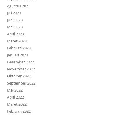
Agustus 2023
Juli 2023
Juni 2023
Mei 2023
April 2023
Maret 2023
Februari 2023
Januari 2023
Desember 2022
November 2022
Oktober 2022
September 2022
Mei 2022
April 2022
Maret 2022
Februari 2022