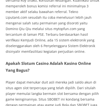
bersama Roy Shakti, konsultan keuangan. Kualifikasi untuk
memperoleh bonus komisi referral ini minimalnya 3
member aktif selaku bawahan referral. Tekno
Liputan6.com sesudah itu coba menelusuri lebih jauh
mengenai salah satu permainan yang disoroti yaitu
Domino Qiu Qiu melalui situs mytopfun.com yang
tercantum di laman PSE. Terbaru berdasarkan hasil
verifikasi KemJudi Online, ada 15 sistem elektronik yang
diselenggarakan oleh 6 Penyelenggara Sistem Elektronik
disinyalir memfasilitasi kegiatan perjudian online.
Apakah Slotum Casino Adalah Kasino Online
Yang Bagus?
Player dapat menukar duit asli mereka jadi saldo akun di
situs agen slot terpercaya yang telah dipilih. Dari situlah
player memulai langka bermain slot bersama dengan pilih
game keinginannya. Situs SBOBET ini kondang bersama
dengan permainan atau game judi Bola dan SBOBET juga