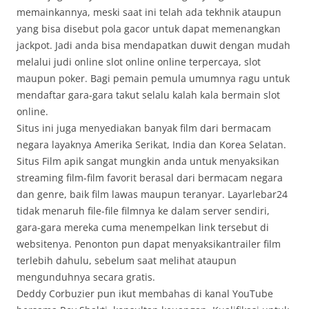
memainkannya, meski saat ini telah ada tekhnik ataupun
yang bisa disebut pola gacor untuk dapat memenangkan
jackpot. Jadi anda bisa mendapatkan duwit dengan mudah
melalui judi online slot online online terpercaya, slot
maupun poker. Bagi pemain pemula umumnya ragu untuk
mendaftar gara-gara takut selalu kalah kala bermain slot
online.
Situs ini juga menyediakan banyak film dari bermacam
negara layaknya Amerika Serikat, India dan Korea Selatan.
Situs Film apik sangat mungkin anda untuk menyaksikan
streaming film-film favorit berasal dari bermacam negara
dan genre, baik film lawas maupun teranyar. Layarlebar24
tidak menaruh file-file filmnya ke dalam server sendiri,
gara-gara mereka cuma menempelkan link tersebut di
websitenya. Penonton pun dapat menyaksikantrailer film
terlebih dahulu, sebelum saat melihat ataupun
mengunduhnya secara gratis.
Deddy Corbuzier pun ikut membahas di kanal YouTube