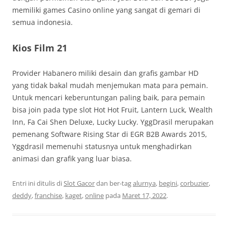
memiliki games Casino online yang sangat di gemari di
semua indonesia.
Kios Film 21
Provider Habanero miliki desain dan grafis gambar HD
yang tidak bakal mudah menjemukan mata para pemain.
Untuk mencari keberuntungan paling baik, para pemain
bisa join pada type slot Hot Hot Fruit, Lantern Luck, Wealth
Inn, Fa Cai Shen Deluxe, Lucky Lucky. YggDrasil merupakan
pemenang Software Rising Star di EGR B2B Awards 2015,
Yggdrasil memenuhi statusnya untuk menghadirkan
animasi dan grafik yang luar biasa.
Entri ini ditulis di
Slot Gacor
dan ber-tag
alurnya
,
begini
,
corbuzier
,
deddy
,
franchise
,
kaget
,
online
pada
Maret 17, 2022
.