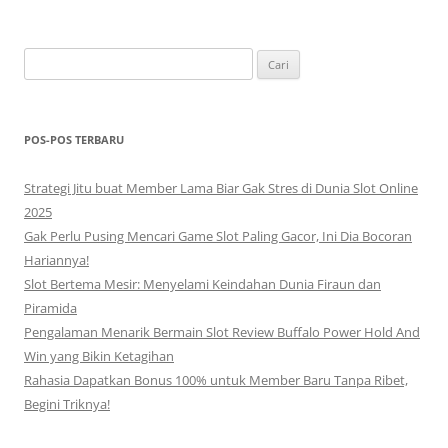
Cari
untuk:
POS-POS TERBARU
Strategi Jitu buat Member Lama Biar Gak Stres di Dunia Slot Online
2025
Gak Perlu Pusing Mencari Game Slot Paling Gacor, Ini Dia Bocoran
Hariannya!
Slot Bertema Mesir: Menyelami Keindahan Dunia Firaun dan
Piramida
Pengalaman Menarik Bermain Slot Review Buffalo Power Hold And
Win yang Bikin Ketagihan
Rahasia Dapatkan Bonus 100% untuk Member Baru Tanpa Ribet,
Begini Triknya!