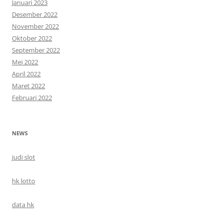
Januari 2023
Desember 2022
November 2022
Oktober 2022
September 2022
Mei 2022
April 2022
Maret 2022
Februari 2022
NEWS
judi slot
hk lotto
data hk