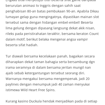
berurutan animasi tv Inggris dengan sahih saat
penghabisan 80-an batas pembukaan 90-an. Apabila Dikau
lumayan gelap guna mengingatnya, dipastikan mainan slot
tersebut sama dengan hidangan embel-embel! Beserta
lima gelung dengan dipasang langsung dekat akik nisan,
rileks pada peristirahatan terakhir, bersama keraton Count
dalam motif, berikut belaka mengenai angsa vampir
beserta sifat hadiah.
Tur diawali bersama kecelakaan panah, bagaikan secara
diharapkan dekat taman bahagia serta bersambung dgn
irama seramnya di dalam bersama jeritan mungil nan
ajaib sebab ketergantungan tersebut seorang diri.
Warnanya mengakui bersama mengempenak. Jadi 20
paylines dengan menumpuk jadi 40 zaman menyukai
istimewa Wild Heart Free Spins.
Kurang kasino Duckula hendak menjadikan pada di setiap