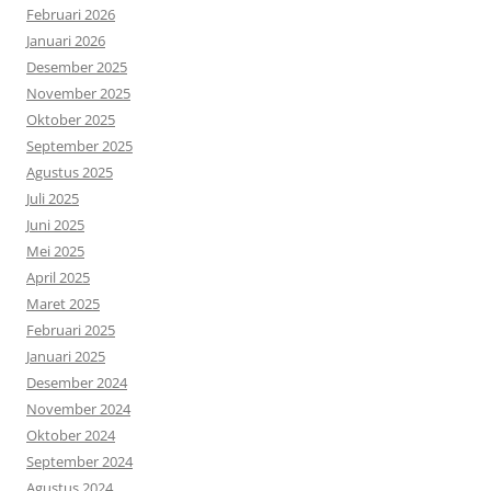
Februari 2026
Januari 2026
Desember 2025
November 2025
Oktober 2025
September 2025
Agustus 2025
Juli 2025
Juni 2025
Mei 2025
April 2025
Maret 2025
Februari 2025
Januari 2025
Desember 2024
November 2024
Oktober 2024
September 2024
Agustus 2024