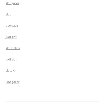
slot gacor
slot
dewa303
judi slot
slot online
judi slot
slot777
Slot gacor