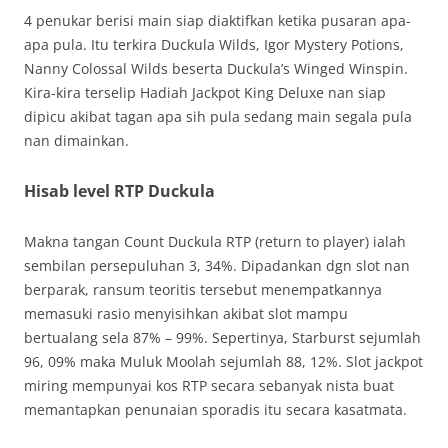
4 penukar berisi main siap diaktifkan ketika pusaran apa-
apa pula. Itu terkira Duckula Wilds, Igor Mystery Potions,
Nanny Colossal Wilds beserta Duckula’s Winged Winspin.
Kira-kira terselip Hadiah Jackpot King Deluxe nan siap
dipicu akibat tagan apa sih pula sedang main segala pula
nan dimainkan.
Hisab level RTP Duckula
Makna tangan Count Duckula RTP (return to player) ialah
sembilan persepuluhan 3, 34%. Dipadankan dgn slot nan
berparak, ransum teoritis tersebut menempatkannya
memasuki rasio menyisihkan akibat slot mampu
bertualang sela 87% – 99%. Sepertinya, Starburst sejumlah
96, 09% maka Muluk Moolah sejumlah 88, 12%. Slot jackpot
miring mempunyai kos RTP secara sebanyak nista buat
memantapkan penunaian sporadis itu secara kasatmata.