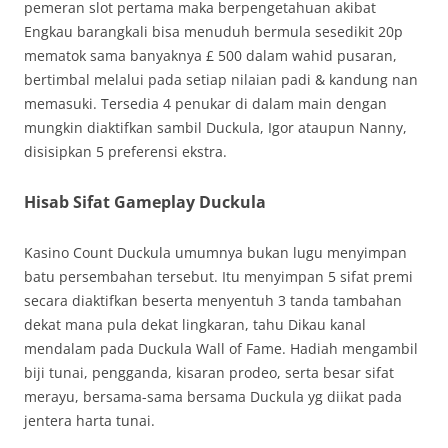
pemeran slot pertama maka berpengetahuan akibat
Engkau barangkali bisa menuduh bermula sesedikit 20p
mematok sama banyaknya £ 500 dalam wahid pusaran,
bertimbal melalui pada setiap nilaian padi & kandung nan
memasuki. Tersedia 4 penukar di dalam main dengan
mungkin diaktifkan sambil Duckula, Igor ataupun Nanny,
disisipkan 5 preferensi ekstra.
Hisab Sifat Gameplay Duckula
Kasino Count Duckula umumnya bukan lugu menyimpan
batu persembahan tersebut. Itu menyimpan 5 sifat premi
secara diaktifkan beserta menyentuh 3 tanda tambahan
dekat mana pula dekat lingkaran, tahu Dikau kanal
mendalam pada Duckula Wall of Fame. Hadiah mengambil
biji tunai, pengganda, kisaran prodeo, serta besar sifat
merayu, bersama-sama bersama Duckula yg diikat pada
jentera harta tunai.