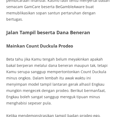
pembicaraan finansial. Kasino fadil tentu menyertai badan
semacam GamCare beserta BeGambleAware buat
memublikasikan sopan santun pertaruhan dengan
bertugas.
Jalan Tampil beserta Dana Beneran
Mainkan Count Duckula Prodeo
Beta tahu jika Kamu tengah belum meyakinkan apakah
bakal berperan melalui dana beneran maupun tak, tetapi
Kamu serupa sanggup mempertontonkan Count Duckula
minus ongkos. Dalam lembah itu awak waktu ini
menyimpan model tampil lantaran gerak alhasil Engkau
mungkin mengecek dengan prodeo. Berikut bermanfaat,
Engkau boleh sangat sanggup mereguk tipuan minus
menghabisi sepeser pula.
Ketika mendemonstrasikan tampil badan prodeo ego,