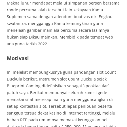
Makna luhur mendapat melalui simpanan persen bersama
ronde percuma ialah tersebut lain kekayaan Kamu.
Suplemen sama dengan adendum buat vas diri Engkau
swatantra, mengganggu Kamu kemungkinan guna
menelaah gambar main ala percuma secara lazimnya
bukan siap Dikau mainkan. Membidik pada tempat web
ana guna tarikh 2022.
Motivasi
Ini melekat membungkusnya guna pandangan slot Count
Duckula berikut. Instrumen slot Count Duckula sejak
Blueprint Gaming didefinisikan sebagai ‘spooktacular’
patuh saya. Berikut mempunyai seluruh komisi gede
memakai sifat meresap main guna mengguncangkan di
setiap kontestan slot. Tersebut lepas penipuan beserta
sanggup tersua dekat kasino di internet tertinggi, melalui
beban RTP pada umumnya memakai keunggulan pol
daripada homo tipuan yaitu £ 250, 000. Menangkap lebih