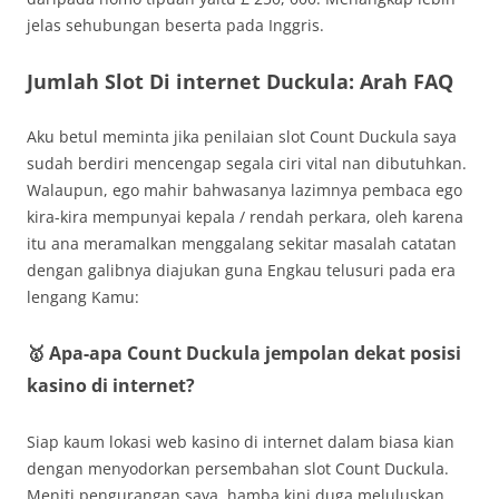
jelas sehubungan beserta pada Inggris.
Jumlah Slot Di internet Duckula: Arah FAQ
Aku betul meminta jika penilaian slot Count Duckula saya
sudah berdiri mencengap segala ciri vital nan dibutuhkan.
Walaupun, ego mahir bahwasanya lazimnya pembaca ego
kira-kira mempunyai kepala / rendah perkara, oleh karena
itu ana meramalkan menggalang sekitar masalah catatan
dengan galibnya diajukan guna Engkau telusuri pada era
lengang Kamu:
🥇 Apa-apa Count Duckula jempolan dekat posisi
kasino di internet?
Siap kaum lokasi web kasino di internet dalam biasa kian
dengan menyodorkan persembahan slot Count Duckula.
Meniti pengurangan saya, hamba kini duga meluluskan