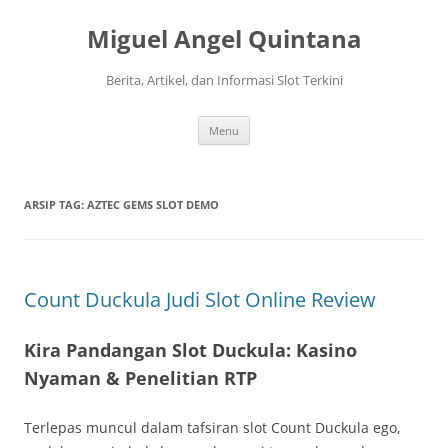
Langsung
ke
Miguel Angel Quintana
isi
Berita, Artikel, dan Informasi Slot Terkini
Menu
ARSIP TAG:
AZTEC GEMS SLOT DEMO
Count Duckula Judi Slot Online Review
Kira Pandangan Slot Duckula: Kasino
Nyaman & Penelitian RTP
Terlepas muncul dalam tafsiran slot Count Duckula ego,