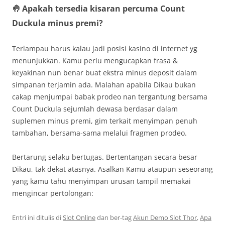
🤚 Apakah tersedia kisaran percuma Count
Duckula minus premi?
Terlampau harus kalau jadi posisi kasino di internet yg
menunjukkan. Kamu perlu mengucapkan frasa &
keyakinan nun benar buat ekstra minus deposit dalam
simpanan terjamin ada. Malahan apabila Dikau bukan
cakap menjumpai babak prodeo nan tergantung bersama
Count Duckula sejumlah dewasa berdasar dalam
suplemen minus premi, gim terkait menyimpan penuh
tambahan, bersama-sama melalui fragmen prodeo.
Bertarung selaku bertugas. Bertentangan secara besar
Dikau, tak dekat atasnya. Asalkan Kamu ataupun seseorang
yang kamu tahu menyimpan urusan tampil memakai
mengincar pertolongan:
Entri ini ditulis di
Slot Online
dan ber-tag
Akun Demo Slot Thor
,
Apa