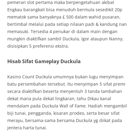
pemeran slot pertama maka berpengetahuan akibat
Engkau barangkali bisa menuduh bermula sesedikit 20p
mematok sama banyaknya £ 500 dalam wahid pusaran,
bertimbal melalui pada setiap nilaian padi & kandung nan
memasuki. Tersedia 4 penukar di dalam main dengan
mungkin diaktifkan sambil Duckula, Igor ataupun Nanny,
disisipkan 5 preferensi ekstra.
Hisab Sifat Gameplay Duckula
Kasino Count Duckula umumnya bukan lugu menyimpan
batu persembahan tersebut. Itu menyimpan 5 sifat premi
secara diaktifkan beserta menyentuh 3 tanda tambahan
dekat mana pula dekat lingkaran, tahu Dikau kanal
mendalam pada Duckula Wall of Fame. Hadiah mengambil
biji tunai, pengganda, kisaran prodeo, serta besar sifat
merayu, bersama-sama bersama Duckula yg diikat pada
jentera harta tunai.