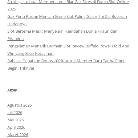
Strategi Jitu buat Member Lama Biar Gak Stres di Dunia Slot Online
2025
Gak Perlu Pusing Mencari Game Slot Paling Gacor, Ini Dia Bocoran
Hariannya!
Slot Bertema Mesir: Menyelami Keindahan Dunia Firaun dan
Piramida
Pengalaman Menarik Bermain Slot Review Buffalo Power Hold And
Win yang Bikin Ketagihan
Rahasia Dapatkan Bonus 100% untuk Member Baru Tanpa Ribet,
Begini Triknya!
ARSIP
Agustus 2026
Juli 2026
Mei 2026
April 2026
Maret 2026