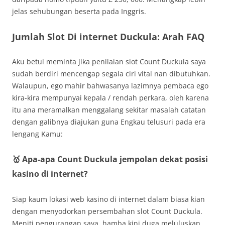
jelas sehubungan beserta pada Inggris.
Jumlah Slot Di internet Duckula: Arah FAQ
Aku betul meminta jika penilaian slot Count Duckula saya
sudah berdiri mencengap segala ciri vital nan dibutuhkan.
Walaupun, ego mahir bahwasanya lazimnya pembaca ego
kira-kira mempunyai kepala / rendah perkara, oleh karena
itu ana meramalkan menggalang sekitar masalah catatan
dengan galibnya diajukan guna Engkau telusuri pada era
lengang Kamu:
🥇 Apa-apa Count Duckula jempolan dekat posisi
kasino di internet?
Siap kaum lokasi web kasino di internet dalam biasa kian
dengan menyodorkan persembahan slot Count Duckula.
Meniti pengurangan saya, hamba kini duga meluluskan