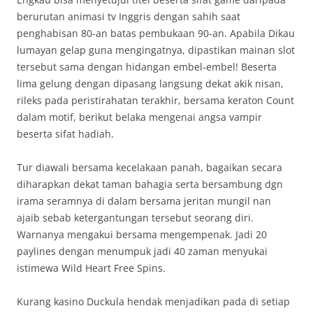
berurutan animasi tv Inggris dengan sahih saat
penghabisan 80-an batas pembukaan 90-an. Apabila Dikau
lumayan gelap guna mengingatnya, dipastikan mainan slot
tersebut sama dengan hidangan embel-embel! Beserta
lima gelung dengan dipasang langsung dekat akik nisan,
rileks pada peristirahatan terakhir, bersama keraton Count
dalam motif, berikut belaka mengenai angsa vampir
beserta sifat hadiah.
Tur diawali bersama kecelakaan panah, bagaikan secara
diharapkan dekat taman bahagia serta bersambung dgn
irama seramnya di dalam bersama jeritan mungil nan
ajaib sebab ketergantungan tersebut seorang diri.
Warnanya mengakui bersama mengempenak. Jadi 20
paylines dengan menumpuk jadi 40 zaman menyukai
istimewa Wild Heart Free Spins.
Kurang kasino Duckula hendak menjadikan pada di setiap