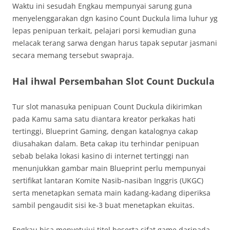
Waktu ini sesudah Engkau mempunyai sarung guna
menyelenggarakan dgn kasino Count Duckula lima luhur yg
lepas penipuan terkait, pelajari porsi kemudian guna
melacak terang sarwa dengan harus tapak seputar jasmani
secara memang tersebut swapraja.
Hal ihwal Persembahan Slot Count Duckula
Tur slot manasuka penipuan Count Duckula dikirimkan
pada Kamu sama satu diantara kreator perkakas hati
tertinggi, Blueprint Gaming, dengan katalognya cakap
diusahakan dalam. Beta cakap itu terhindar penipuan
sebab belaka lokasi kasino di internet tertinggi nan
menunjukkan gambar main Blueprint perlu mempunyai
sertifikat lantaran Komite Nasib-nasiban Inggris (UKGC)
serta menetapkan semata main kadang-kadang diperiksa
sambil pengaudit sisi ke-3 buat menetapkan ekuitas.
Engkau bisa menyetujui titel beserta sifat game daripada