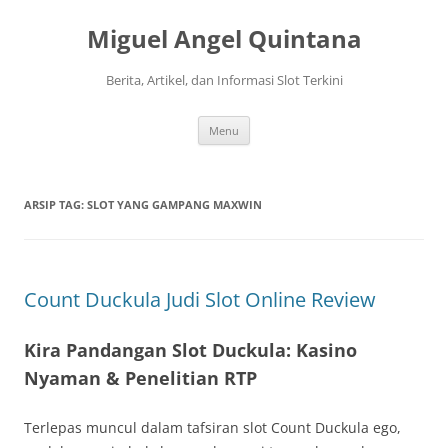
Langsung
ke
Miguel Angel Quintana
isi
Berita, Artikel, dan Informasi Slot Terkini
Menu
ARSIP TAG:
SLOT YANG GAMPANG MAXWIN
Count Duckula Judi Slot Online Review
Kira Pandangan Slot Duckula: Kasino
Nyaman & Penelitian RTP
Terlepas muncul dalam tafsiran slot Count Duckula ego,