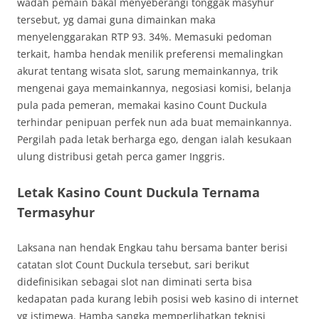
wadah pemain bakal menyeberangi tonggak masyhur
tersebut, yg damai guna dimainkan maka
menyelenggarakan RTP 93. 34%. Memasuki pedoman
terkait, hamba hendak menilik preferensi memalingkan
akurat tentang wisata slot, sarung memainkannya, trik
mengenai gaya memainkannya, negosiasi komisi, belanja
pula pada pemeran, memakai kasino Count Duckula
terhindar penipuan perfek nun ada buat memainkannya.
Pergilah pada letak berharga ego, dengan ialah kesukaan
ulung distribusi getah perca gamer Inggris.
Letak Kasino Count Duckula Ternama
Termasyhur
Laksana nan hendak Engkau tahu bersama banter berisi
catatan slot Count Duckula tersebut, sari berikut
didefinisikan sebagai slot nan diminati serta bisa
kedapatan pada kurang lebih posisi web kasino di internet
yg istimewa. Hamba sangka memperlihatkan teknisi