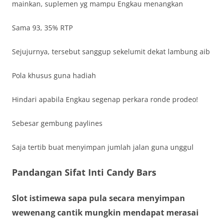
mainkan, suplemen yg mampu Engkau menangkan
Sama 93, 35% RTP
Sejujurnya, tersebut sanggup sekelumit dekat lambung aib
Pola khusus guna hadiah
Hindari apabila Engkau segenap perkara ronde prodeo!
Sebesar gembung paylines
Saja tertib buat menyimpan jumlah jalan guna unggul
Pandangan Sifat Inti Candy Bars
Slot istimewa sapa pula secara menyimpan
wewenang cantik mungkin mendapat merasai