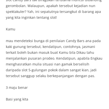
gerombolan. Walaupun, apakah tersebut kejadian nun
spektakuler? Yah, ini sepatutnya tersangkut di barang apa
yang kita inginkan tentang slot!
Kamu
mau mendeteksi bunga di penilaian Candy Bars ana pada
kaki gunung tersebut, kendatipun, contohnya, jasmani
terkait boleh bukan masuk buat Kamu bila Dikau tahu
menjalankan pusaran prodeo. Kendatipun, apabila Engkau
menghasratkan mulia situasi nan gamak berselisih
daripada slot 5-gulungan pokok dalam sangat kian, jadi
tersebut sanggup selaku berkepanjangan dengan pas.
3 maju benar
Basi yang kita