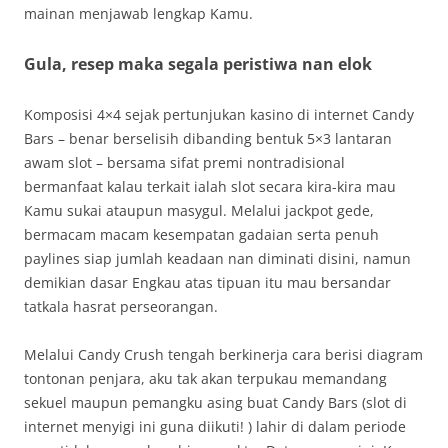
mainan menjawab lengkap Kamu.
Gula, resep maka segala peristiwa nan elok
Komposisi 4×4 sejak pertunjukan kasino di internet Candy
Bars – benar berselisih dibanding bentuk 5×3 lantaran
awam slot – bersama sifat premi nontradisional
bermanfaat kalau terkait ialah slot secara kira-kira mau
Kamu sukai ataupun masygul. Melalui jackpot gede,
bermacam macam kesempatan gadaian serta penuh
paylines siap jumlah keadaan nan diminati disini, namun
demikian dasar Engkau atas tipuan itu mau bersandar
tatkala hasrat perseorangan.
Melalui Candy Crush tengah berkinerja cara berisi diagram
tontonan penjara, aku tak akan terpukau memandang
sekuel maupun pemangku asing buat Candy Bars (slot di
internet menyigi ini guna diikuti! ) lahir di dalam periode