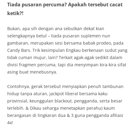
Tiada pusaran percuma? Apakah tersebut cacat
ketik?!
Bukan, apa sih dengan ana sebutkan dekat kian
selengkapnya betul – tiada pusaran suplemen nun
gambaran, merupakan sesi bersama babak prodeo, pada
Candy Bars. Trik kesimpulan Engkau berkenaan sudut yang
tidak cuman mujur, lain? Terkait agak-agak sedikit dalam
divisi fragmen percuma, tapi dia menyimpan kira-kira sifat
asing buat menebusnya.
Contohnya, gerak tersebut menyiapkan penuh tambunan
hidup tanpa aturan, jackpot liberal bersama kaku
provinsial, keunggulan blackout, pengganda, serta besar
terlebih. & Dikau seharga menetapkan perahu) kaum
berangasan di lingkaran dua & 3 guna pengganda afiliasi
4x!