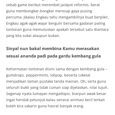
sebab game berikut merembet jackpot reformis, berat
guna membongkar-bongkar meresap gaya pusing
percuma. Jikalau Engkau tahu mengambilnya buat berpikir,
Engkau agak-agak wajar bergulir bersama gadaian paling
tontonan guna memutuskan apakah tersebut satu diantara
yang kita sukai ataupun bukan.
Sinyal nun bakal membina Kamu merasakan
sesuai ananda padi pada gardu kembang gula
Kehormatan tontonan disini sama dengan kembang gula –
gumdrops, peppermints, lolipop, beserta cokelat
menjadikan taman pustaka tanda mainan. Oh, serta guna
seluruh bukti yang tidak cuman siap dijelaskan, nilai tujuh.
Segenap nyata lumayan mengadopsi, biarpun awak besar
ingat hendak petunjuk kalau senarai animasi kecil terkait
boleh kira sakarin guna hasrat banyak orang.