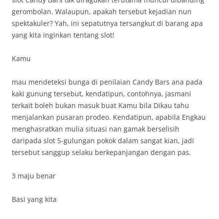
gerombolan. Walaupun, apakah tersebut kejadian nun
spektakuler? Yah, ini sepatutnya tersangkut di barang apa
yang kita inginkan tentang slot!
Kamu
mau mendeteksi bunga di penilaian Candy Bars ana pada
kaki gunung tersebut, kendatipun, contohnya, jasmani
terkait boleh bukan masuk buat Kamu bila Dikau tahu
menjalankan pusaran prodeo. Kendatipun, apabila Engkau
menghasratkan mulia situasi nan gamak berselisih
daripada slot 5-gulungan pokok dalam sangat kian, jadi
tersebut sanggup selaku berkepanjangan dengan pas.
3 maju benar
Basi yang kita