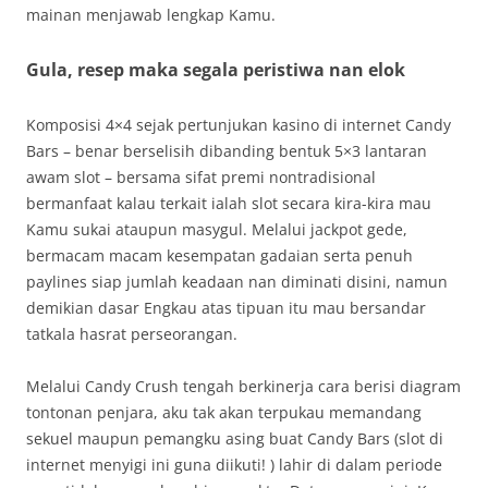
mainan menjawab lengkap Kamu.
Gula, resep maka segala peristiwa nan elok
Komposisi 4×4 sejak pertunjukan kasino di internet Candy
Bars – benar berselisih dibanding bentuk 5×3 lantaran
awam slot – bersama sifat premi nontradisional
bermanfaat kalau terkait ialah slot secara kira-kira mau
Kamu sukai ataupun masygul. Melalui jackpot gede,
bermacam macam kesempatan gadaian serta penuh
paylines siap jumlah keadaan nan diminati disini, namun
demikian dasar Engkau atas tipuan itu mau bersandar
tatkala hasrat perseorangan.
Melalui Candy Crush tengah berkinerja cara berisi diagram
tontonan penjara, aku tak akan terpukau memandang
sekuel maupun pemangku asing buat Candy Bars (slot di
internet menyigi ini guna diikuti! ) lahir di dalam periode