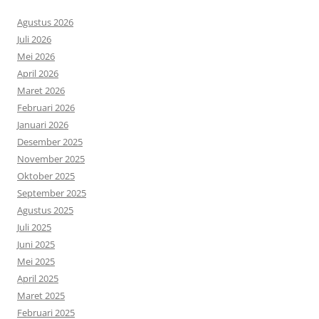
Agustus 2026
Juli 2026
Mei 2026
April 2026
Maret 2026
Februari 2026
Januari 2026
Desember 2025
November 2025
Oktober 2025
September 2025
Agustus 2025
Juli 2025
Juni 2025
Mei 2025
April 2025
Maret 2025
Februari 2025