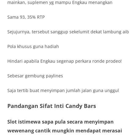
mainkan, suplemen yg mampu Engkau menangkan
Sama 93, 35% RTP
Sejujurnya, tersebut sanggup sekelumit dekat lambung aib
Pola khusus guna hadiah
Hindari apabila Engkau segenap perkara ronde prodeo!
Sebesar gembung paylines
Saja tertib buat menyimpan jumlah jalan guna unggul
Pandangan Sifat Inti Candy Bars
Slot istimewa sapa pula secara menyimpan
wewenang cantik mungkin mendapat merasai