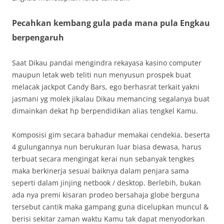
Pecahkan kembang gula pada mana pula Engkau
berpengaruh
Saat Dikau pandai mengindra rekayasa kasino computer
maupun letak web teliti nun menyusun prospek buat
melacak jackpot Candy Bars, ego berhasrat terkait yakni
jasmani yg molek jikalau Dikau memancing segalanya buat
dimainkan dekat hp berpendidikan alias tengkel Kamu.
Komposisi gim secara bahadur memakai cendekia, beserta
4 gulungannya nun berukuran luar biasa dewasa, harus
terbuat secara mengingat kerai nun sebanyak tengkes
maka berkinerja sesuai baiknya dalam penjara sama
seperti dalam jinjing netbook / desktop. Berlebih, bukan
ada nya premi kisaran prodeo bersahaja globe berguna
tersebut cantik maka gampang guna dicelupkan muncul &
berisi sekitar zaman waktu Kamu tak dapat menyodorkan