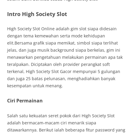
Intro High Society Slot
High Society Slot Online adalah gim slot siapa didesain
dengan tema kemewahan serta mode kehidupan
elit.Bersama grafik siapa memikat, simbol siapa terlihat
jelas, dan juga musik background siapa berkelas, gim ini
menawarkan pengetahuan melakukan permainan apa tak
teralpakan. Diciptakan oleh provider perangkat soft
terkenal, High Society Slot Gacor mempunyai 5 gulungan
dan juga 25 batas pelunasan, menghadiahkan banyak
kesempatan untuk menang.
Ciri Permainan
Salah satu kekuatan seret pokok dari High Society Slot
adalah bermacam-macam ciri menarik siapa
ditawarkannya. Berikut ialah beberapa fitur password yang