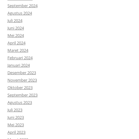
September 2024
Agustus 2024
Juli 2024
Juni 2024
Mei 2024
April 2024
Maret 2024
Februari 2024
Januari 2024
Desember 2023
November 2023
Oktober 2023
September 2023
Agustus 2023
Juli 2023
Juni 2023
Mei 2023
April 2023