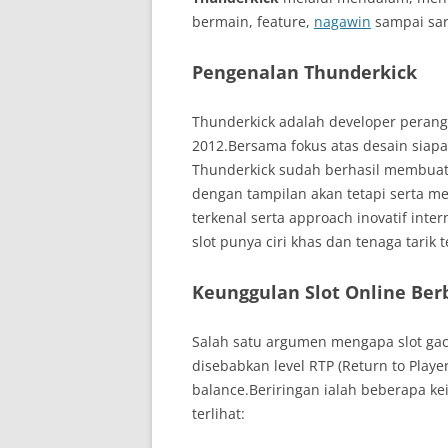
bermain, feature,
nagawin
sampai sar
Pengenalan Thunderkick
Thunderkick adalah developer perangk
2012.Bersama fokus atas desain siap
Thunderkick sudah berhasil membuat a
dengan tampilan akan tetapi serta me
terkenal serta approach inovatif int
slot punya ciri khas dan tenaga tarik te
Keunggulan Slot Online Ber
Salah satu argumen mengapa slot gaco
disebabkan level RTP (Return to Playe
balance.Beriringan ialah beberapa ke
terlihat: