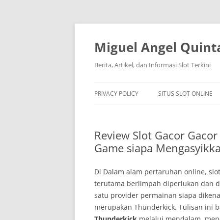
Langsung
ke
isi
Miguel Angel Quint
Berita, Artikel, dan Informasi Slot Terkini
PRIVACY POLICY
SITUS SLOT ONLINE
Review Slot Gacor Gaco
Game siapa Mengasyikk
Di Dalam alam pertaruhan online, slo
terutama berlimpah diperlukan dan d
satu provider permainan siapa diken
merupakan Thunderkick. Tulisan ini
Thunderkick
melalui mendalam, mend