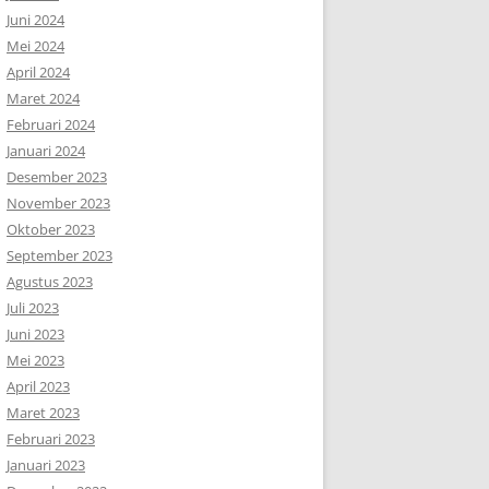
Juni 2024
Mei 2024
April 2024
Maret 2024
Februari 2024
Januari 2024
Desember 2023
November 2023
Oktober 2023
September 2023
Agustus 2023
Juli 2023
Juni 2023
Mei 2023
April 2023
Maret 2023
Februari 2023
Januari 2023