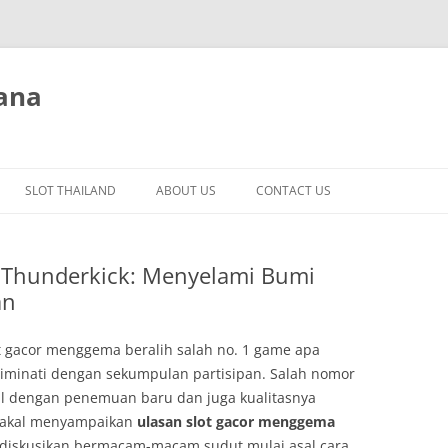
ana
SLOT THAILAND
ABOUT US
CONTACT US
r Thunderkick: Menyelami Bumi
an
t gacor menggema beralih salah no. 1 game apa
iminati dengan sekumpulan partisipan. Salah nomor
al dengan penemuan baru dan juga kualitasnya
 bakal menyampaikan
ulasan slot gacor menggema
iskusikan bermacam-macam sudut mulai asal cara