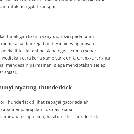
an untuk mengalahkan gim.
at lunak gim kasino yang didirikan pada tahun
a memesona dan kejadian bermain yang inovatif,
neka title slot online siapa nggak cuma menarik
nyediakan cara kerja game yang unik. Orang-Orang Itu
ernal mendesain permainan, siapa menciptakan setiap
risolasi.
bunyi Nyaring Thunderkick
r Thunderkick dilihat sebagai gacor adalah
r) apa menjulang dan fluktuasi siapa
istimewaan siapa menghasilkan slot Thunderkick