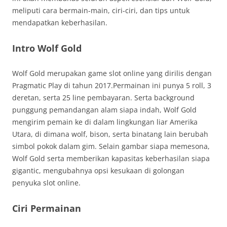
meliputi cara bermain-main, ciri-ciri, dan tips untuk
mendapatkan keberhasilan.
Intro Wolf Gold
Wolf Gold merupakan game slot online yang dirilis dengan
Pragmatic Play di tahun 2017.Permainan ini punya 5 roll, 3
deretan, serta 25 line pembayaran. Serta background
punggung pemandangan alam siapa indah, Wolf Gold
mengirim pemain ke di dalam lingkungan liar Amerika
Utara, di dimana wolf, bison, serta binatang lain berubah
simbol pokok dalam gim. Selain gambar siapa memesona,
Wolf Gold serta memberikan kapasitas keberhasilan siapa
gigantic, mengubahnya opsi kesukaan di golongan
penyuka slot online.
Ciri Permainan