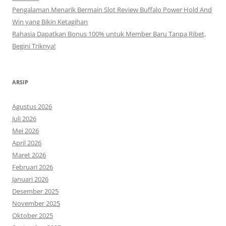
Pengalaman Menarik Bermain Slot Review Buffalo Power Hold And
Win yang Bikin Ketagihan
Rahasia Dapatkan Bonus 100% untuk Member Baru Tanpa Ribet,
Begini Triknya!
ARSIP
Agustus 2026
Juli 2026
Mei 2026
April 2026
Maret 2026
Februari 2026
Januari 2026
Desember 2025
November 2025
Oktober 2025