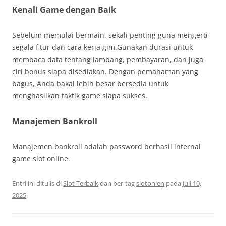
Kenali Game dengan Baik
Sebelum memulai bermain, sekali penting guna mengerti
segala fitur dan cara kerja gim.Gunakan durasi untuk
membaca data tentang lambang, pembayaran, dan juga
ciri bonus siapa disediakan. Dengan pemahaman yang
bagus, Anda bakal lebih besar bersedia untuk
menghasilkan taktik game siapa sukses.
Manajemen Bankroll
Manajemen bankroll adalah password berhasil internal
game slot online.
Entri ini ditulis di
Slot Terbaik
dan ber-tag
slotonlen
pada
Juli 10,
2025
.