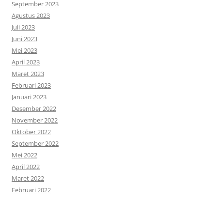
September 2023
Agustus 2023
Juli 2023
Juni 2023
Mei 2023
April 2023
Maret 2023
Februari 2023
Januari 2023
Desember 2022
November 2022
Oktober 2022
September 2022
Mei 2022
April 2022
Maret 2022
Februari 2022