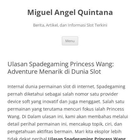
Langsung
ke
Miguel Angel Quintana
isi
Berita, Artikel, dan Informasi Slot Terkini
Menu
Ulasan Spadegaming Princess Wang:
Adventure Menarik di Dunia Slot
Internal dunia permainan slot di internet, Spadegaming
pernah diketahui sebagai salah nomor satu provider
device soft yang inovatif dan juga menggaet. Salah satu
permainan yang terutama mencuri fokus ialah Princess
Wang. Di Dalam ulasan ini, kami akan membahas melalui
detail perihal permainan ini, mencakup topik, ciri, dan
pengetahuan aktifitas bermain. Mari kita eksplor lebih
tidak dekat perihal
Ulasan Spadegaming Princess Wang
.