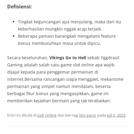
Defisiensi:
Tingkat keguncangan apa menjulang, maka dari itu
keberhasilan mungkin nggak acap terjadi.
Beberapa pemain barangkali mengalami feature
bonus membutuhkan masa untuk dipicu.
Secara keseluruhan,
Vikings Go to Hell
sebab Yggdrasil
Gaming adalah salah satu game slot online apa wajib
dijajal kepada para penggemar permainan di
internet.Bersama rancangan siapa menggaet, mekanisme
permainan yang simpel namun mendalam, beserta
berbagai fitur bonus yang mengasyikkan, game ini
memberikan kejadian bermain yang tak terabaikan.
Entri ini ditulis di
Judi Online
dan ber-tag
slot gacor
pada
Juli 6, 2025
.