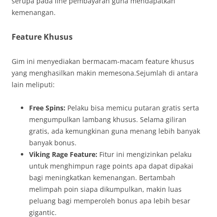
serupa pada line pembayaran guna mendapatkan
kemenangan.
Feature Khusus
Gim ini menyediakan bermacam-macam feature khusus
yang menghasilkan makin memesona.Sejumlah di antara
lain meliputi:
Free Spins:
Pelaku bisa memicu putaran gratis serta
mengumpulkan lambang khusus. Selama giliran
gratis, ada kemungkinan guna menang lebih banyak
banyak bonus.
Viking Rage Feature:
Fitur ini mengizinkan pelaku
untuk menghimpun rage points apa dapat dipakai
bagi meningkatkan kemenangan. Bertambah
melimpah poin siapa dikumpulkan, makin luas
peluang bagi memperoleh bonus apa lebih besar
gigantic.