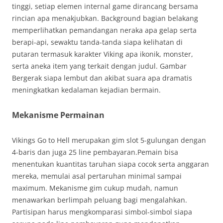
tinggi, setiap elemen internal game dirancang bersama
rincian apa menakjubkan. Background bagian belakang
memperlihatkan pemandangan neraka apa gelap serta
berapi-api, sewaktu tanda-tanda siapa kelihatan di
putaran termasuk karakter Viking apa ikonik, monster,
serta aneka item yang terkait dengan judul. Gambar
Bergerak siapa lembut dan akibat suara apa dramatis
meningkatkan kedalaman kejadian bermain.
Mekanisme Permainan
Vikings Go to Hell merupakan gim slot 5-gulungan dengan
4-baris dan juga 25 line pembayaran.Pemain bisa
menentukan kuantitas taruhan siapa cocok serta anggaran
mereka, memulai asal pertaruhan minimal sampai
maximum. Mekanisme gim cukup mudah, namun
menawarkan berlimpah peluang bagi mengalahkan.
Partisipan harus mengkomparasi simbol-simbol siapa