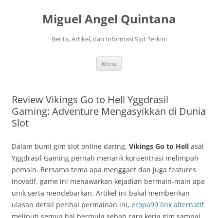
Langsung
ke
Miguel Angel Quintana
isi
Berita, Artikel, dan Informasi Slot Terkini
Menu
Review Vikings Go to Hell Yggdrasil
Gaming: Adventure Mengasyikkan di Dunia
Slot
Dalam bumi gim slot online daring,
Vikings Go to Hell
asal
Yggdrasil Gaming pernah menarik konsentrasi melimpah
pemain. Bersama tema apa menggaet dan juga features
inovatif, game ini menawarkan kejadian bermain-main apa
unik serta mendebarkan. Artikel ini bakal memberikan
ulasan detail perihal permainan ini,
eropa99 link alternatif
meliputi semua hal bermula sebab cara kerja gim sampai