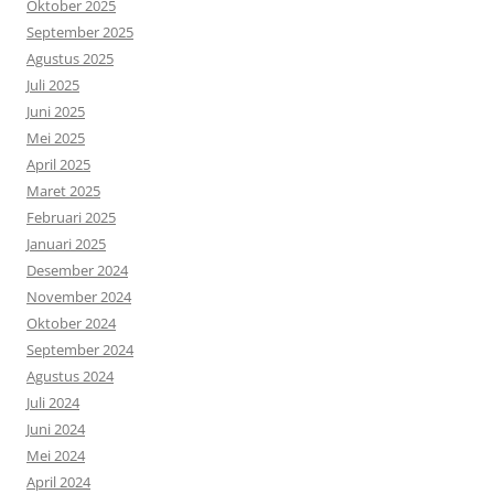
Oktober 2025
September 2025
Agustus 2025
Juli 2025
Juni 2025
Mei 2025
April 2025
Maret 2025
Februari 2025
Januari 2025
Desember 2024
November 2024
Oktober 2024
September 2024
Agustus 2024
Juli 2024
Juni 2024
Mei 2024
April 2024