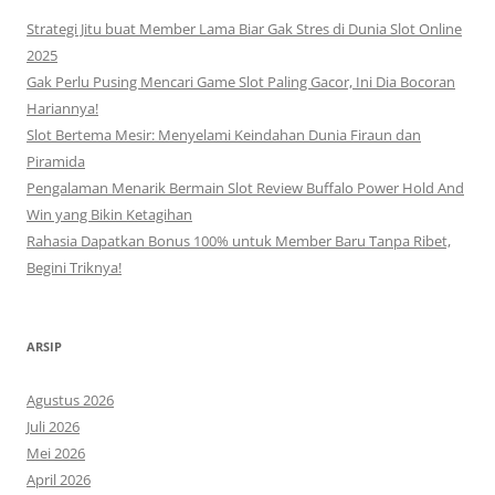
Strategi Jitu buat Member Lama Biar Gak Stres di Dunia Slot Online
2025
Gak Perlu Pusing Mencari Game Slot Paling Gacor, Ini Dia Bocoran
Hariannya!
Slot Bertema Mesir: Menyelami Keindahan Dunia Firaun dan
Piramida
Pengalaman Menarik Bermain Slot Review Buffalo Power Hold And
Win yang Bikin Ketagihan
Rahasia Dapatkan Bonus 100% untuk Member Baru Tanpa Ribet,
Begini Triknya!
ARSIP
Agustus 2026
Juli 2026
Mei 2026
April 2026