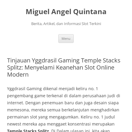
Langsung
ke
Miguel Angel Quintana
isi
Berita, Artikel, dan Informasi Slot Terkini
Menu
Tinjauan Yggdrasil Gaming Temple Stacks
Splitz: Menyelami Keanehan Slot Online
Modern
Yggdrasil Gaming dikenal menjadi keliru no. 1
pengembang game terkenal di dalam perusahaan judi di
internet. Dengan penemuan baru dan juga desain siapa
memesona, mereka semua berkelanjutan menghadirkan
permainan slot yang mengagumkan. Keliru no. 1 judul
newest mereka apa menggaet konsentrasi merupakan
Temple Stacks Splitz
. Di Dalam ulasan ini, kita akan