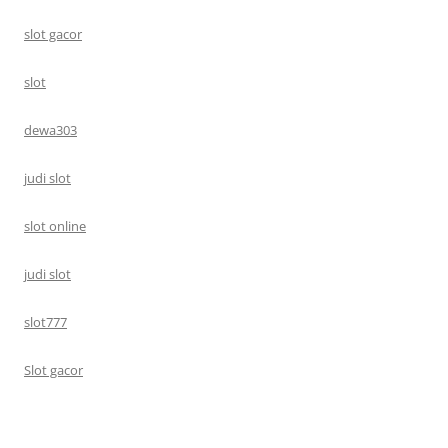
slot gacor
slot
dewa303
judi slot
slot online
judi slot
slot777
Slot gacor