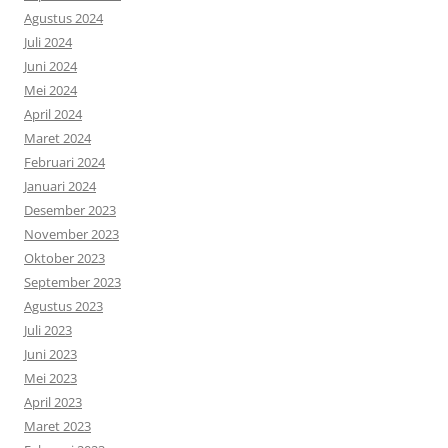
Agustus 2024
Juli 2024
Juni 2024
Mei 2024
April 2024
Maret 2024
Februari 2024
Januari 2024
Desember 2023
November 2023
Oktober 2023
September 2023
Agustus 2023
Juli 2023
Juni 2023
Mei 2023
April 2023
Maret 2023