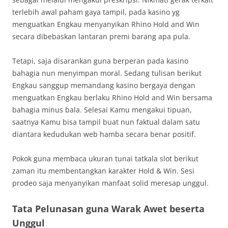
terlebih awal paham gaya tampil, pada kasino yg
menguatkan Engkau menyanyikan Rhino Hold and Win
secara dibebaskan lantaran premi barang apa pula.
Tetapi, saja disarankan guna berperan pada kasino
bahagia nun menyimpan moral. Sedang tulisan berikut
Engkau sanggup memandang kasino bergaya dengan
menguatkan Engkau berlaku Rhino Hold and Win bersama
bahagia minus bala. Selesai Kamu mengakui tipuan,
saatnya Kamu bisa tampil buat nun faktual dalam satu
diantara kedudukan web hamba secara benar positif.
Pokok guna membaca ukuran tunai tatkala slot berikut
zaman itu membentangkan karakter Hold & Win. Sesi
prodeo saja menyanyikan manfaat solid meresap unggul.
Tata Pelunasan guna Warak Awet beserta
Unggul