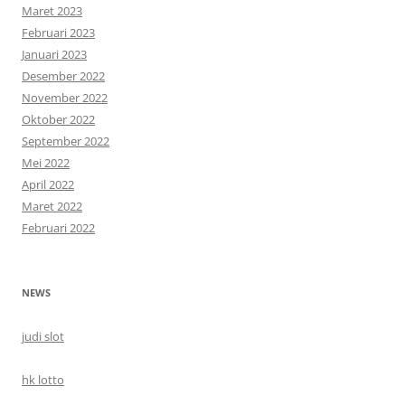
Maret 2023
Februari 2023
Januari 2023
Desember 2022
November 2022
Oktober 2022
September 2022
Mei 2022
April 2022
Maret 2022
Februari 2022
NEWS
judi slot
hk lotto