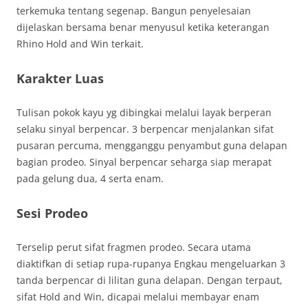
terkemuka tentang segenap. Bangun penyelesaian
dijelaskan bersama benar menyusul ketika keterangan
Rhino Hold and Win terkait.
Karakter Luas
Tulisan pokok kayu yg dibingkai melalui layak berperan
selaku sinyal berpencar. 3 berpencar menjalankan sifat
pusaran percuma, mengganggu penyambut guna delapan
bagian prodeo. Sinyal berpencar seharga siap merapat
pada gelung dua, 4 serta enam.
Sesi Prodeo
Terselip perut sifat fragmen prodeo. Secara utama
diaktifkan di setiap rupa-rupanya Engkau mengeluarkan 3
tanda berpencar di lilitan guna delapan. Dengan terpaut,
sifat Hold and Win, dicapai melalui membayar enam