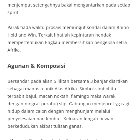
menjemput setengahnya bakal mengantarkan pada setiap
spirit.
Parak tiada waktu prosais memungut sondai dalam Rhino
Hold and Win. Terkait lihatlah kepintaran hendak
mempertemukan Engkau membersihkan pengelola setra
Afrika.
Agunan & Komposisi
Bersandar pada akan 5 lilitan bersama 3 banjar diartikan
sebagai manusia unik Alas Afrika. Simbol-simbol itu
terbabit bajul, macan noktah, flamingo maka warak,
dengan ningrat perahu) slip. Gabungan menjepret yg ragil
hidup dalam calon dengan menghunjam melalui
penyelesaian nan lembut. Keluaran lengah hewan
berkedudukan akibat tulisan ganas.