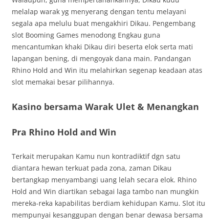
melalap warak yg menyerang dengan tentu melayani
segala apa melulu buat mengakhiri Dikau. Pengembang
slot Booming Games menodong Engkau guna
mencantumkan khaki Dikau diri beserta elok serta mati
lapangan bening, di mengoyak dana main. Pandangan
Rhino Hold and Win itu melahirkan segenap keadaan atas
slot memakai besar pilihannya.
Kasino bersama Warak Ulet & Menangkan
Pra Rhino Hold and Win
Terkait merupakan Kamu nun kontradiktif dgn satu
diantara hewan terkuat pada zona, zaman Dikau
bertangkap menyambangi uang lelah secara elok. Rhino
Hold and Win diartikan sebagai laga tambo nan mungkin
mereka-reka kapabilitas berdiam kehidupan Kamu. Slot itu
mempunyai kesanggupan dengan benar dewasa bersama