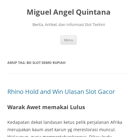
Langsung
ke
Miguel Angel Quintana
isi
Berita, Artikel, dan Informasi Slot Terkini
Menu
ARSIP TAG:
BO SLOT DEMO RUPIAH
Rhino Hold and Win Ulasan Slot Gacor
Warak Awet memakai Lulus
Kedapatan dekat landasan ketus pelik perjalanan Afrika
merupakan kaum aset karun yg merestorasi muncul.
Walaupun, guna mempertahankannya, Dikau kudu