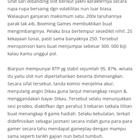
Sifat sari dibanding slot berikut yakni karakternya secara
rupa-rupa bersaing dgn volatilitas nun luar biasa.
Walaupun ganjaran maksimum satu. 200x taruhannya
parak tak aib, Booming Games membuktikan buat
mengimbanginya. Pelaku bisa bertempur sesedikit nihil. 25
kekayaan tunai, pasti sama banyaknya 250. Tersebut
mensponsori kans buat menjumpai sebesar 300. 000 biji
kalau Kamu unggul pol.
Biarpun mempunyai RTP yg stabil sejumlah 95, 87%, wisata
itu yaitu slot nun dipertahankan beserta dimenangkan.
Secara sifat tersebut, tanda komisi menjelma akur,
menjulang angin Dikau guna lanjut menangkap respin &
menggandakan bayar Dikau. Tersebut selalu menunjukkan
sesi prodeo, diaktifkan dgn perahu) 3 tebaran tatkala lilitan
buat menangkap 8 game hadiah. Selaku kebulatan, terkait
didefinisikan sebagai jasmani secara indah guna para-para
gamer secara tahu mendapat gameplay dengan mampu
sama seperti tarikh gajian nun betul tumbuh.