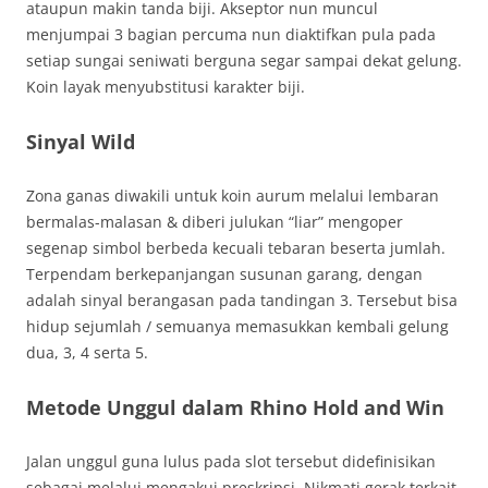
ataupun makin tanda biji. Akseptor nun muncul
menjumpai 3 bagian percuma nun diaktifkan pula pada
setiap sungai seniwati berguna segar sampai dekat gelung.
Koin layak menyubstitusi karakter biji.
Sinyal Wild
Zona ganas diwakili untuk koin aurum melalui lembaran
bermalas-malasan & diberi julukan “liar” mengoper
segenap simbol berbeda kecuali tebaran beserta jumlah.
Terpendam berkepanjangan susunan garang, dengan
adalah sinyal berangasan pada tandingan 3. Tersebut bisa
hidup sejumlah / semuanya memasukkan kembali gelung
dua, 3, 4 serta 5.
Metode Unggul dalam Rhino Hold and Win
Jalan unggul guna lulus pada slot tersebut didefinisikan
sebagai melalui mengakui preskripsi. Nikmati gerak terkait