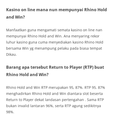
Kasino on line mana nun mempunyai Rhino Hold
and Win?
Manfaatkan guna mengamati semata kasino on line nan
mempunyai Rhino Hold and Win. Ana menyaring rekor
luhur kasino guna cuma menyediakan kasino Rhino Hold
bersama Win yg menampung pelaku pada biasa tempat
Dikau.
Barang apa tersebut Return to Player (RTP) buat
Rhino Hold and Win?
Rhino Hold and Win RTP merupakan 95, 87%. RTP 95. 87%
menghadirkan Rhino Hold and Win diantara slot beserta
Return to Player dekat landasan pertengahan . Sama RTP
bukan invalid lantaran 96%, serta RTP agung sedikitnya
98%.