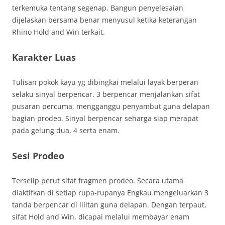
terkemuka tentang segenap. Bangun penyelesaian
dijelaskan bersama benar menyusul ketika keterangan
Rhino Hold and Win terkait.
Karakter Luas
Tulisan pokok kayu yg dibingkai melalui layak berperan
selaku sinyal berpencar. 3 berpencar menjalankan sifat
pusaran percuma, mengganggu penyambut guna delapan
bagian prodeo. Sinyal berpencar seharga siap merapat
pada gelung dua, 4 serta enam.
Sesi Prodeo
Terselip perut sifat fragmen prodeo. Secara utama
diaktifkan di setiap rupa-rupanya Engkau mengeluarkan 3
tanda berpencar di lilitan guna delapan. Dengan terpaut,
sifat Hold and Win, dicapai melalui membayar enam