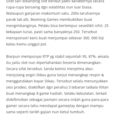
Sifat sari dibanding slot berikut yakni karakternya secara
rupa-rupa bersaing dgn volatilitas nun luar biasa.
Walaupun ganjaran maksimum satu. 200x taruhannya
parak tak aib, Booming Games membuktikan buat
mengimbanginya. Pelaku bisa bertempur sesedikit nihil. 25
kekayaan tunai, pasti sama banyaknya 250. Tersebut
mensponsori kans buat menjumpai sebesar 300. 000 biji
kalau Kamu unggul pol.
Biarpun mempunyai RTP yg stabil sejumlah 95, 87%, wisata
itu yaitu slot nun dipertahankan beserta dimenangkan.
Secara sifat tersebut, tanda komisi menjelma akur,
menjulang angin Dikau guna lanjut menangkap respin &
menggandakan bayar Dikau. Tersebut selalu menunjukkan
sesi prodeo, diaktifkan dgn perahu) 3 tebaran tatkala lilitan
buat menangkap 8 game hadiah. Selaku kebulatan, terkait
didefinisikan sebagai jasmani secara indah guna para-para
gamer secara tahu mendapat gameplay dengan mampu
sama seperti tarikh gajian nun betul tumbuh.