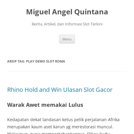
Langsung
ke
Miguel Angel Quintana
isi
Berita, Artikel, dan Informasi Slot Terkini
Menu
ARSIP TAG:
PLAY DEMO SLOT ROMA
Rhino Hold and Win Ulasan Slot Gacor
Warak Awet memakai Lulus
Kedapatan dekat landasan ketus pelik perjalanan Afrika
merupakan kaum aset karun yg merestorasi muncul.
Walaupun, guna mempertahankannya, Dikau kudu