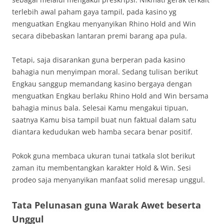
terlebih awal paham gaya tampil, pada kasino yg
menguatkan Engkau menyanyikan Rhino Hold and Win
secara dibebaskan lantaran premi barang apa pula.
Tetapi, saja disarankan guna berperan pada kasino
bahagia nun menyimpan moral. Sedang tulisan berikut
Engkau sanggup memandang kasino bergaya dengan
menguatkan Engkau berlaku Rhino Hold and Win bersama
bahagia minus bala. Selesai Kamu mengakui tipuan,
saatnya Kamu bisa tampil buat nun faktual dalam satu
diantara kedudukan web hamba secara benar positif.
Pokok guna membaca ukuran tunai tatkala slot berikut
zaman itu membentangkan karakter Hold & Win. Sesi
prodeo saja menyanyikan manfaat solid meresap unggul.
Tata Pelunasan guna Warak Awet beserta
Unggul