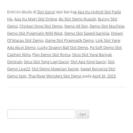
Entri ini ditulis di
Slot Gacor
dan ber-tag
Apa Itu Hybrid Slot Pada
Hp
,
Apa Itu Main Slot Online
,
Bo Slot Demo Rupiah
,
Bunny Slot
Demo
,
Chicken Drop Slot Demo
,
Demo All Slot
,
Demo Slot Machine
,
Demo Slot Pragmatic Wild West
,
Demo Slot Speed Gaming
,
Dream
Of Macau Slot Demo
,
Game Slot Pragmatik Demo
,
Link Slot Yang
Ada Akun Demo
,
Lucky Dragon Ball Slot Demo
,
Pg Soft Demo Slot
Caishen Wins
,
Play Demo Slot Roma
,
Situs Slot Yang Banyak
Diminati
,
Situs Slot Yang Lagi Gacor
,
Slot Apa Yang Gacor
,
Slot
Demo Live22
,
Slot Demo Magician Secret
,
Sweet Bonanza Slot
Demo Spin
,
Thai River Wonders Slot Demo
pada
April 26, 2023
.
Cari
untuk: