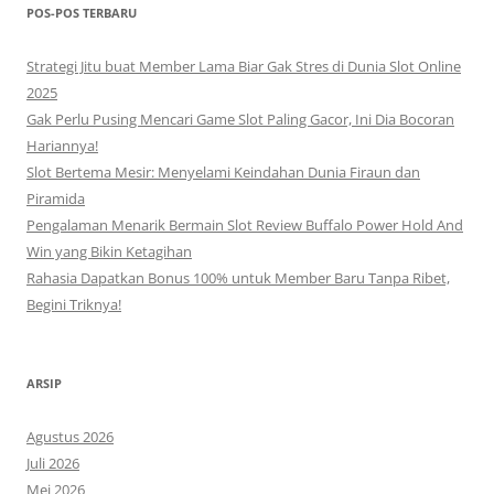
POS-POS TERBARU
Strategi Jitu buat Member Lama Biar Gak Stres di Dunia Slot Online
2025
Gak Perlu Pusing Mencari Game Slot Paling Gacor, Ini Dia Bocoran
Hariannya!
Slot Bertema Mesir: Menyelami Keindahan Dunia Firaun dan
Piramida
Pengalaman Menarik Bermain Slot Review Buffalo Power Hold And
Win yang Bikin Ketagihan
Rahasia Dapatkan Bonus 100% untuk Member Baru Tanpa Ribet,
Begini Triknya!
ARSIP
Agustus 2026
Juli 2026
Mei 2026