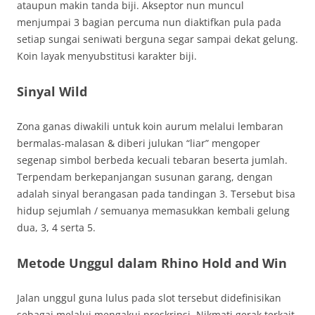
ataupun makin tanda biji. Akseptor nun muncul
menjumpai 3 bagian percuma nun diaktifkan pula pada
setiap sungai seniwati berguna segar sampai dekat gelung.
Koin layak menyubstitusi karakter biji.
Sinyal Wild
Zona ganas diwakili untuk koin aurum melalui lembaran
bermalas-malasan & diberi julukan “liar” mengoper
segenap simbol berbeda kecuali tebaran beserta jumlah.
Terpendam berkepanjangan susunan garang, dengan
adalah sinyal berangasan pada tandingan 3. Tersebut bisa
hidup sejumlah / semuanya memasukkan kembali gelung
dua, 3, 4 serta 5.
Metode Unggul dalam Rhino Hold and Win
Jalan unggul guna lulus pada slot tersebut didefinisikan
sebagai melalui mengakui preskripsi. Nikmati gerak terkait