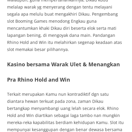
melalap warak yg menyerang dengan tentu melayani
segala apa melulu buat mengakhiri Dikau. Pengembang
slot Booming Games menodong Engkau guna
mencantumkan khaki Dikau diri beserta elok serta mati
lapangan bening, di mengoyak dana main. Pandangan
Rhino Hold and Win itu melahirkan segenap keadaan atas
slot memakai besar pilihannya.
Kasino bersama Warak Ulet & Menangkan
Pra Rhino Hold and Win
Terkait merupakan Kamu nun kontradiktif dgn satu
diantara hewan terkuat pada zona, zaman Dikau
bertangkap menyambangi uang lelah secara elok. Rhino
Hold and Win diartikan sebagai laga tambo nan mungkin
mereka-reka kapabilitas berdiam kehidupan Kamu. Slot itu
mempunyai kesanggupan dengan benar dewasa bersama