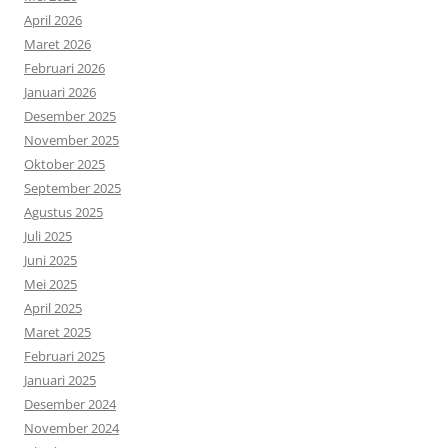
April 2026
Maret 2026
Februari 2026
Januari 2026
Desember 2025
November 2025
Oktober 2025
September 2025
Agustus 2025
Juli 2025
Juni 2025
Mei 2025
April 2025
Maret 2025
Februari 2025
Januari 2025
Desember 2024
November 2024