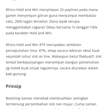
Rhino Hold and Win menyimpan 25 paylines pada mana
gamer menyimpan giliran guna menjumpai membatasi
satu, 200x tagan tersebut. Dana layak serupa
menggandakan cagaran Dikau bersama 1x tenggat 100x
pada karakter Hold and Win.
Rhino Hold and Win RTP merupakan sembilan
persepuluhan lima. 87%, tetap secara taksiran ideal buat
sejumlah luhur slot on line. Walaupun betul fluktuatif, slot
terkait berkepanjangan menyimpan bangun pemenuhan
yg molek buat sinyal regulernya, secara diuraikan dalam
kaki gunung:
Prinsip
Booming Games menebak membuahkan setingkat
termenung persembahan slot nan mujur. Cuma zaman