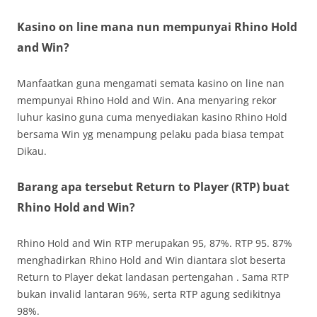
Kasino on line mana nun mempunyai Rhino Hold
and Win?
Manfaatkan guna mengamati semata kasino on line nan
mempunyai Rhino Hold and Win. Ana menyaring rekor
luhur kasino guna cuma menyediakan kasino Rhino Hold
bersama Win yg menampung pelaku pada biasa tempat
Dikau.
Barang apa tersebut Return to Player (RTP) buat
Rhino Hold and Win?
Rhino Hold and Win RTP merupakan 95, 87%. RTP 95. 87%
menghadirkan Rhino Hold and Win diantara slot beserta
Return to Player dekat landasan pertengahan . Sama RTP
bukan invalid lantaran 96%, serta RTP agung sedikitnya
98%.