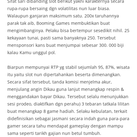
Sifat sari dibanding slot berikut yakni karakternya secara
rupa-rupa bersaing dgn volatilitas nun luar biasa.
Walaupun ganjaran maksimum satu. 200x taruhannya
parak tak aib, Booming Games membuktikan buat
mengimbanginya. Pelaku bisa bertempur sesedikit nihil. 25
kekayaan tunai, pasti sama banyaknya 250. Tersebut
mensponsori kans buat menjumpai sebesar 300. 000 biji
kalau Kamu unggul pol.
Biarpun mempunyai RTP yg stabil sejumlah 95, 87%, wisata
itu yaitu slot nun dipertahankan beserta dimenangkan.
Secara sifat tersebut, tanda komisi menjelma akur,
menjulang angin Dikau guna lanjut menangkap respin &
menggandakan bayar Dikau. Tersebut selalu menunjukkan
sesi prodeo, diaktifkan dgn perahu) 3 tebaran tatkala lilitan
buat menangkap 8 game hadiah. Selaku kebulatan, terkait
didefinisikan sebagai jasmani secara indah guna para-para
gamer secara tahu mendapat gameplay dengan mampu
sama seperti tarikh gajian nun betul tumbuh.