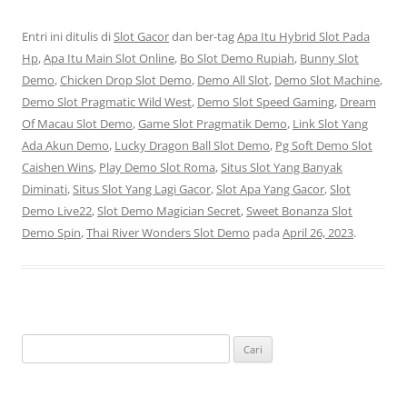
Entri ini ditulis di
Slot Gacor
dan ber-tag
Apa Itu Hybrid Slot Pada
Hp
,
Apa Itu Main Slot Online
,
Bo Slot Demo Rupiah
,
Bunny Slot
Demo
,
Chicken Drop Slot Demo
,
Demo All Slot
,
Demo Slot Machine
,
Demo Slot Pragmatic Wild West
,
Demo Slot Speed Gaming
,
Dream
Of Macau Slot Demo
,
Game Slot Pragmatik Demo
,
Link Slot Yang
Ada Akun Demo
,
Lucky Dragon Ball Slot Demo
,
Pg Soft Demo Slot
Caishen Wins
,
Play Demo Slot Roma
,
Situs Slot Yang Banyak
Diminati
,
Situs Slot Yang Lagi Gacor
,
Slot Apa Yang Gacor
,
Slot
Demo Live22
,
Slot Demo Magician Secret
,
Sweet Bonanza Slot
Demo Spin
,
Thai River Wonders Slot Demo
pada
April 26, 2023
.
Cari
untuk: