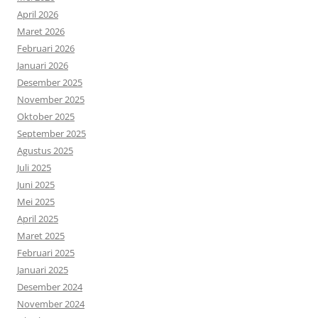
April 2026
Maret 2026
Februari 2026
Januari 2026
Desember 2025
November 2025
Oktober 2025
September 2025
Agustus 2025
Juli 2025
Juni 2025
Mei 2025
April 2025
Maret 2025
Februari 2025
Januari 2025
Desember 2024
November 2024