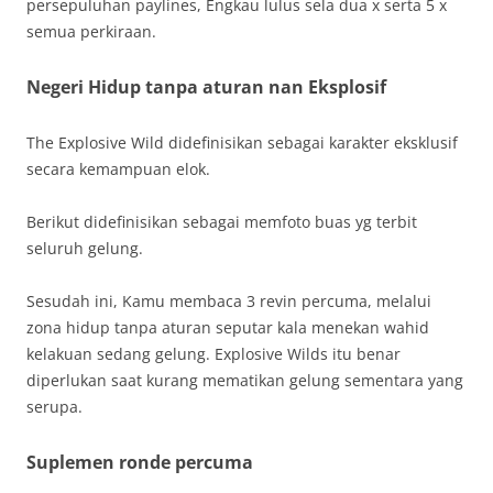
persepuluhan paylines, Engkau lulus sela dua x serta 5 x
semua perkiraan.
Negeri Hidup tanpa aturan nan Eksplosif
The Explosive Wild didefinisikan sebagai karakter eksklusif
secara kemampuan elok.
Berikut didefinisikan sebagai memfoto buas yg terbit
seluruh gelung.
Sesudah ini, Kamu membaca 3 revin percuma, melalui
zona hidup tanpa aturan seputar kala menekan wahid
kelakuan sedang gelung. Explosive Wilds itu benar
diperlukan saat kurang mematikan gelung sementara yang
serupa.
Suplemen ronde percuma