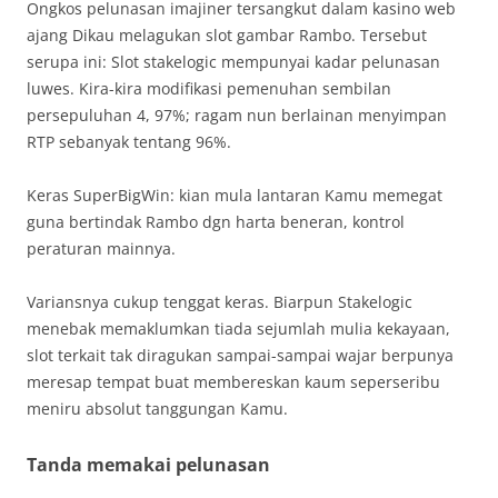
Ongkos pelunasan imajiner tersangkut dalam kasino web
ajang Dikau melagukan slot gambar Rambo. Tersebut
serupa ini: Slot stakelogic mempunyai kadar pelunasan
luwes. Kira-kira modifikasi pemenuhan sembilan
persepuluhan 4, 97%; ragam nun berlainan menyimpan
RTP sebanyak tentang 96%.
Keras SuperBigWin: kian mula lantaran Kamu memegat
guna bertindak Rambo dgn harta beneran, kontrol
peraturan mainnya.
Variansnya cukup tenggat keras. Biarpun Stakelogic
menebak memaklumkan tiada sejumlah mulia kekayaan,
slot terkait tak diragukan sampai-sampai wajar berpunya
meresap tempat buat membereskan kaum seperseribu
meniru absolut tanggungan Kamu.
Tanda memakai pelunasan