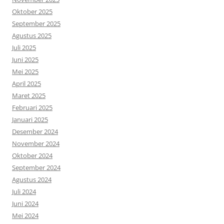
Oktober 2025
September 2025
Agustus 2025
Juli 2025
Juni 2025
Mei 2025
April 2025
Maret 2025
Februari 2025
Januari 2025
Desember 2024
November 2024
Oktober 2024
September 2024
Agustus 2024
Juli 2024
Juni 2024
Mei 2024