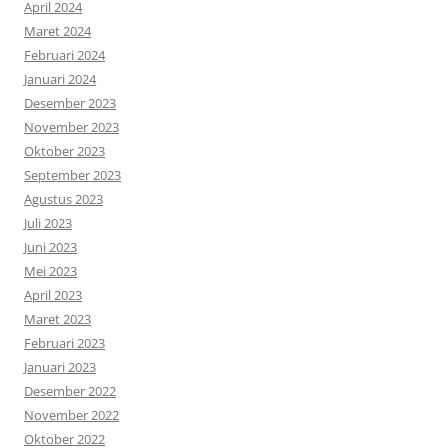
April 2024
Maret 2024
Februari 2024
Januari 2024
Desember 2023
November 2023
Oktober 2023
September 2023
Agustus 2023
Juli 2023
Juni 2023
Mei 2023
April 2023
Maret 2023
Februari 2023
Januari 2023
Desember 2022
November 2022
Oktober 2022