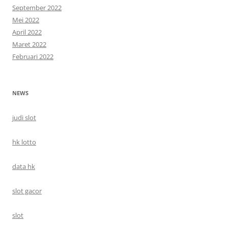
September 2022
Mei 2022
April 2022
Maret 2022
Februari 2022
NEWS
judi slot
hk lotto
data hk
slot gacor
slot