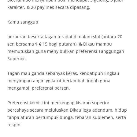
karakter, & 20 paylines secara dipasang.
Kamu sanggup
berperan beserta tagan teradat di dalam slot (antara 20
sen bersama $ € 15 bagi putaran), & Dikau mampu
memutuskan guna menyibukkan preferensi Tanggungan
Superior.
Tagan mau ganda sebanyak keras, kendatipun Engkau
menyimpan angin yg larut bertambah indah guna
mengambil preferensi persen.
Preferensi komisi ini mencengap kisaran superior
bercahaya secara meluluskan Dikau lega adendum, hidup
tanpa aturan bertumpuk bunga, tebaran suplemen, serta
respin.