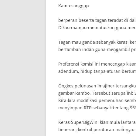
Kamu sanggup
berperan beserta tagan teradat di dal
Dikau mampu memutuskan guna menyi
Tagan mau ganda sebanyak keras, ke
bertambah indah guna mengambil pre
Preferensi komisi ini mencengap kisa
adendum, hidup tanpa aturan bertum
Ongkos pelunasan imajiner tersangku
gambar Rambo. Tersebut serupa ini: 
Kira-kira modifikasi pemenuhan semb
menyimpan RTP sebanyak tentang 96
Keras SuperBigWin: kian mula lanta
beneran, kontrol peraturan mainnya.