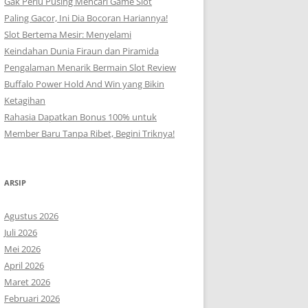
Gak Perlu Pusing Mencari Game Slot
Paling Gacor, Ini Dia Bocoran Hariannya!
Slot Bertema Mesir: Menyelami
Keindahan Dunia Firaun dan Piramida
Pengalaman Menarik Bermain Slot Review
Buffalo Power Hold And Win yang Bikin
Ketagihan
Rahasia Dapatkan Bonus 100% untuk
Member Baru Tanpa Ribet, Begini Triknya!
ARSIP
Agustus 2026
Juli 2026
Mei 2026
April 2026
Maret 2026
Februari 2026