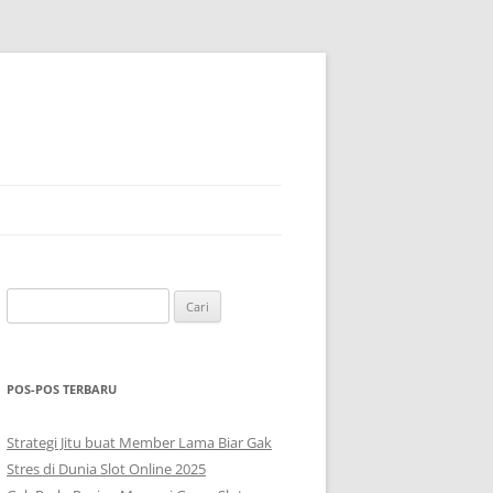
Cari
untuk:
POS-POS TERBARU
Strategi Jitu buat Member Lama Biar Gak
Stres di Dunia Slot Online 2025