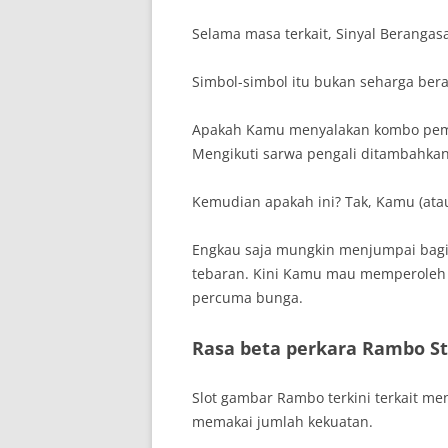
Selama masa terkait, Sinyal Berangas
Simbol-simbol itu bukan seharga bera
Apakah Kamu menyalakan kombo pem
Mengikuti sarwa pengali ditambahkan
Kemudian apakah ini? Tak, Kamu (ata
Engkau saja mungkin menjumpai ba
tebaran. Kini Kamu mau memperoleh 
percuma bunga.
Rasa beta perkara Rambo St
Slot gambar Rambo terkini terkait m
memakai jumlah kekuatan.