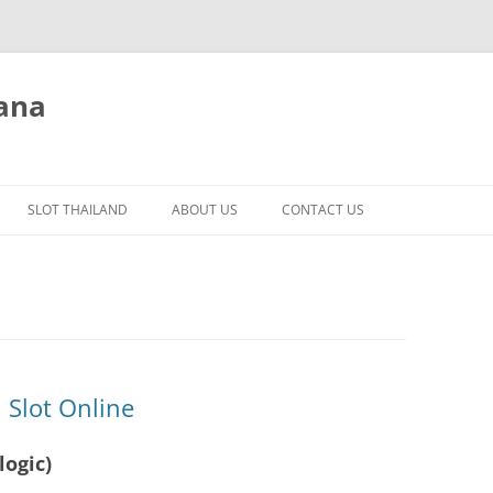
ana
SLOT THAILAND
ABOUT US
CONTACT US
 Slot Online
logic)