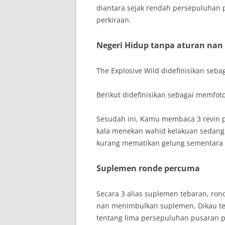
diantara sejak rendah persepuluhan p
perkiraan.
Negeri Hidup tanpa aturan nan 
The Explosive Wild didefinisikan seba
Berikut didefinisikan sebagai memfoto
Sesudah ini, Kamu membaca 3 revin p
kala menekan wahid kelakuan sedang g
kurang mematikan gelung sementara 
Suplemen ronde percuma
Secara 3 alias suplemen tebaran, ron
nan menimbulkan suplemen, Dikau te
tentang lima persepuluhan pusaran 