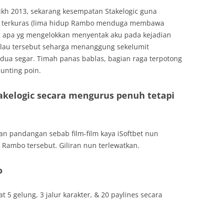
rikh 2013, sekarang kesempatan Stakelogic guna
i terkuras (lima hidup Rambo menduga membawa
g apa yg mengelokkan menyentak aku pada kejadian
alau tersebut seharga menanggung sekelumit
rdua segar. Timah panas bablas, bagian raga terpotong
unting poin.
akelogic secara mengurus penuh tetapi
itan pandangan sebab film-film kaya iSoftbet nun
 Rambo tersebut. Giliran nun terlewatkan.
o
 gelung, 3 jalur karakter, & 20 paylines secara