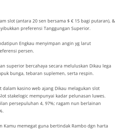
am slot (antara 20 sen bersama $ € 15 bagi putaran), &
bukkan preferensi Tanggungan Superior.
ndatipun Engkau menyimpan angin yg larut
ferensi persen.
ran superior bercahaya secara meluluskan Dikau lega
puk bunga, tebaran suplemen, serta respin.
t dalam kasino web ajang Dikau melagukan slot
Slot stakelogic mempunyai kadar pelunasan luwes.
ilan persepuluhan 4, 97%; ragam nun berlainan
%.
ran Kamu memegat guna bertindak Rambo dgn harta