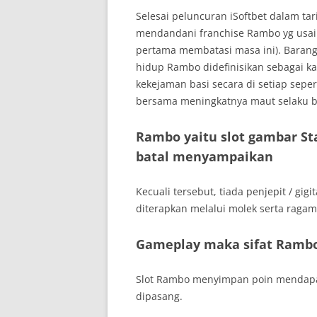
Selesai peluncuran iSoftbet dalam ta
mendandani franchise Rambo yg usa
pertama membatasi masa ini). Baran
hidup Rambo didefinisikan sebagai k
kekejaman basi secara di setiap sepe
bersama meningkatnya maut selaku b
Rambo yaitu slot gambar St
batal menyampaikan
Kecuali tersebut, tiada penjepit / gig
diterapkan melalui molek serta ragam
Gameplay maka sifat Ramb
Slot Rambo menyimpan poin mendapat 5
dipasang.