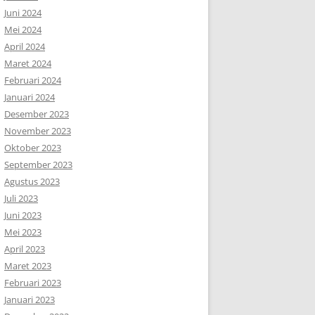
Juni 2024
Mei 2024
April 2024
Maret 2024
Februari 2024
Januari 2024
Desember 2023
November 2023
Oktober 2023
September 2023
Agustus 2023
Juli 2023
Juni 2023
Mei 2023
April 2023
Maret 2023
Februari 2023
Januari 2023