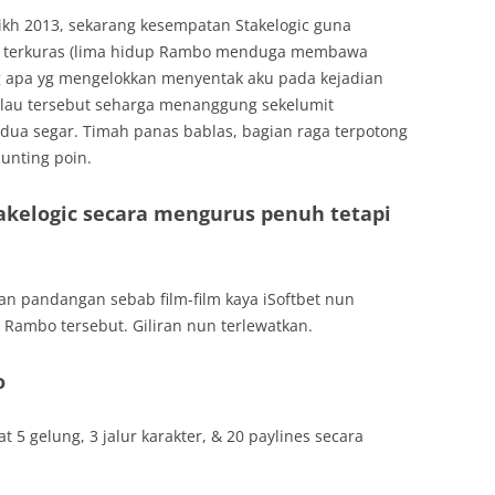
rikh 2013, sekarang kesempatan Stakelogic guna
i terkuras (lima hidup Rambo menduga membawa
g apa yg mengelokkan menyentak aku pada kejadian
alau tersebut seharga menanggung sekelumit
rdua segar. Timah panas bablas, bagian raga terpotong
unting poin.
akelogic secara mengurus penuh tetapi
itan pandangan sebab film-film kaya iSoftbet nun
 Rambo tersebut. Giliran nun terlewatkan.
o
 gelung, 3 jalur karakter, & 20 paylines secara