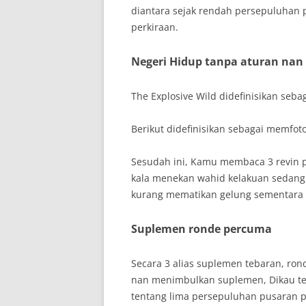
diantara sejak rendah persepuluhan p
perkiraan.
Negeri Hidup tanpa aturan nan 
The Explosive Wild didefinisikan seba
Berikut didefinisikan sebagai memfoto
Sesudah ini, Kamu membaca 3 revin p
kala menekan wahid kelakuan sedang g
kurang mematikan gelung sementara 
Suplemen ronde percuma
Secara 3 alias suplemen tebaran, ron
nan menimbulkan suplemen, Dikau te
tentang lima persepuluhan pusaran 