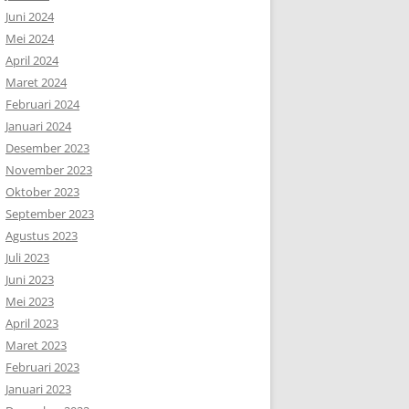
Juni 2024
Mei 2024
April 2024
Maret 2024
Februari 2024
Januari 2024
Desember 2023
November 2023
Oktober 2023
September 2023
Agustus 2023
Juli 2023
Juni 2023
Mei 2023
April 2023
Maret 2023
Februari 2023
Januari 2023