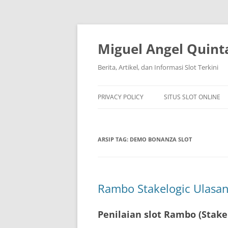
Langsung
ke
isi
Miguel Angel Quint
Berita, Artikel, dan Informasi Slot Terkini
PRIVACY POLICY
SITUS SLOT ONLINE
ARSIP TAG:
DEMO BONANZA SLOT
Rambo Stakelogic Ulasan
Penilaian slot Rambo (Stake