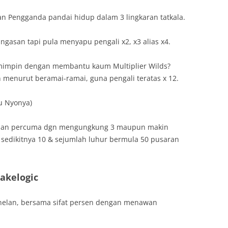
an Pengganda pandai hidup dalam 3 lingkaran tatkala.
ngasan tapi pula menyapu pengali x2, x3 alias x4.
impin dengan membantu kaum Multiplier Wilds?
 menurut beramai-ramai, guna pengali teratas x 12.
u Nyonya)
gian percuma dgn mengungkung 3 maupun makin
sedikitnya 10 & sejumlah luhur bermula 50 pusaran
akelogic
enelan, bersama sifat persen dengan menawan