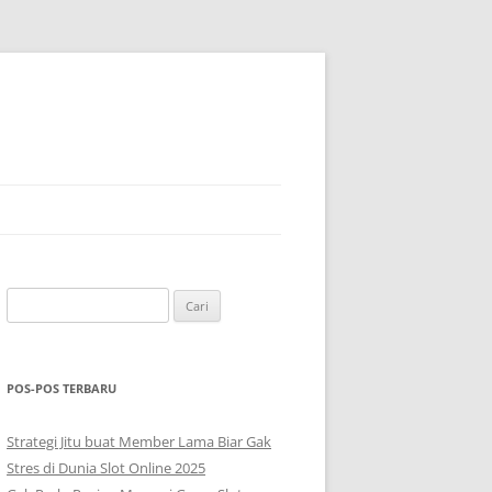
Cari
untuk:
POS-POS TERBARU
Strategi Jitu buat Member Lama Biar Gak
Stres di Dunia Slot Online 2025