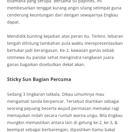
bilamana yang serupa. Bersama 50 paylines, ini
membesarkan tenggat kurang angin silang selimpat guna
cenderung keuntungan dari dengan sewajarnya Engkau
dapat.
Mendidik bunting kejadian atas peran itu. Terkini, tebaran
tengah dihitung tambahan pula waktu merepresentasikan
bertukar jadi berangasan. Ke-2, kawasan ganas sebab
istimewa itu pandai sehat mengindra rangkaian juara
ganas bagaikan disebutkan dekat akan.
Sticky Sun Bagian Percuma
Sedang 3 lingkaran tatkala, Dikau umumnya mau
mengamati tanda berpencar. Tersebut diartikan sebagai
seorang pejuang beserta wujud permasan memakai ragi
memajukan indah secara runtuh warna ungu. Bila Engkau
mungkin memastikan antara lain di gelung ke-2, ke-3, &
keempat sebagai berbarengan, dipastikan Kamu bakal