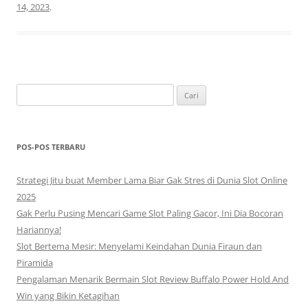
14, 2023
.
Cari
untuk:
POS-POS TERBARU
Strategi Jitu buat Member Lama Biar Gak Stres di Dunia Slot Online
2025
Gak Perlu Pusing Mencari Game Slot Paling Gacor, Ini Dia Bocoran
Hariannya!
Slot Bertema Mesir: Menyelami Keindahan Dunia Firaun dan
Piramida
Pengalaman Menarik Bermain Slot Review Buffalo Power Hold And
Win yang Bikin Ketagihan