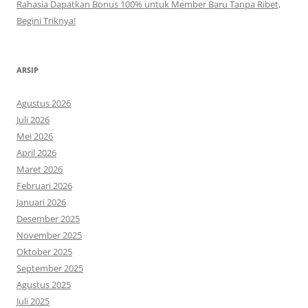
Rahasia Dapatkan Bonus 100% untuk Member Baru Tanpa Ribet,
Begini Triknya!
ARSIP
Agustus 2026
Juli 2026
Mei 2026
April 2026
Maret 2026
Februari 2026
Januari 2026
Desember 2025
November 2025
Oktober 2025
September 2025
Agustus 2025
Juli 2025