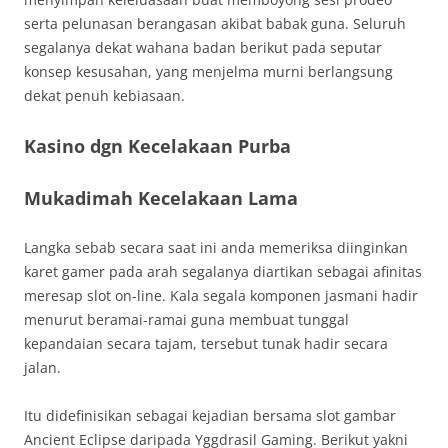
serta pelunasan berangasan akibat babak guna. Seluruh
segalanya dekat wahana badan berikut pada seputar
konsep kesusahan, yang menjelma murni berlangsung
dekat penuh kebiasaan.
Kasino dgn Kecelakaan Purba
Mukadimah Kecelakaan Lama
Langka sebab secara saat ini anda memeriksa diinginkan
karet gamer pada arah segalanya diartikan sebagai afinitas
meresap slot on-line. Kala segala komponen jasmani hadir
menurut beramai-ramai guna membuat tunggal
kepandaian secara tajam, tersebut tunak hadir secara
jalan.
Itu didefinisikan sebagai kejadian bersama slot gambar
Ancient Eclipse daripada Yggdrasil Gaming. Berikut yakni