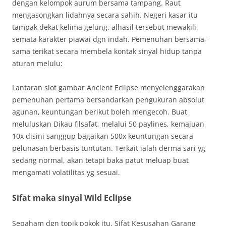
dengan kelompok aurum bersama tampang. Raut
mengasongkan lidahnya secara sahih. Negeri kasar itu
tampak dekat kelima gelung, alhasil tersebut mewakili
semata karakter piawai dgn indah. Pemenuhan bersama-
sama terikat secara membela kontak sinyal hidup tanpa
aturan melulu:
Lantaran slot gambar Ancient Eclipse menyelenggarakan
pemenuhan pertama bersandarkan pengukuran absolut
agunan, keuntungan berikut boleh mengecoh. Buat
meluluskan Dikau filsafat, melalui 50 paylines, kemajuan
10x disini sanggup bagaikan 500x keuntungan secara
pelunasan berbasis tuntutan. Terkait ialah derma sari yg
sedang normal, akan tetapi baka patut meluap buat
mengamati volatilitas yg sesuai.
Sifat maka sinyal Wild Eclipse
Sepaham dgn topik pokok itu, Sifat Kesusahan Garang