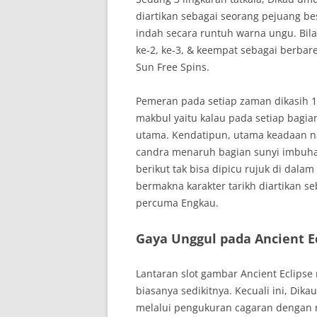
diartikan sebagai seorang pejuang 
indah secara runtuh warna ungu. Bil
ke-2, ke-3, & keempat sebagai berba
Sun Free Spins.
Pemeran pada setiap zaman dikasih 10
makbul yaitu kalau pada setiap bagi
utama. Kendatipun, utama keadaan nan
candra menaruh bagian sunyi imbuh
berikut tak bisa dipicu rujuk di dala
bermakna karakter tarikh diartikan 
percuma Engkau.
Gaya Unggul pada Ancient E
Lantaran slot gambar Ancient Eclipse
biasanya sedikitnya. Kecuali ini, Dik
melalui pengukuran cagaran dengan r