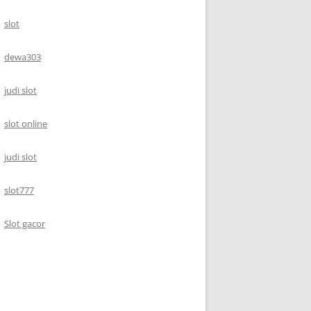
slot
dewa303
judi slot
slot online
judi slot
slot777
Slot gacor