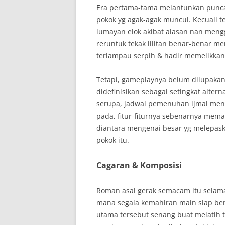
Era pertama-tama melantunkan punca t
pokok yg agak-agak muncul. Kecuali t
lumayan elok akibat alasan nan men
reruntuk tekak lilitan benar-benar me
terlampau serpih & hadir memelikkan
Tetapi, gameplaynya belum dilupakan
didefinisikan sebagai setingkat alter
serupa, jadwal pemenuhan ijmal men
pada, fitur-fiturnya sebenarnya mema
diantara mengenai besar yg melepask
pokok itu.
Cagaran & Komposisi
Roman asal gerak semacam itu selama
mana segala kemahiran main siap ber
utama tersebut senang buat melatih t