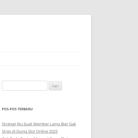
Cari
untuk:
POS-POS TERBARU
Strategi Jitu buat Member Lama Biar Gak
Stres di Dunia Slot Online 2025