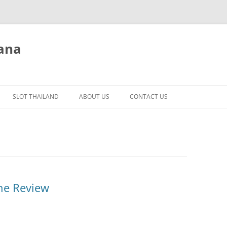
ana
SLOT THAILAND
ABOUT US
CONTACT US
ine Review