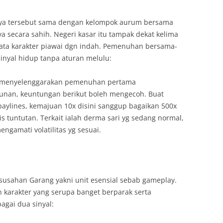
sya tersebut sama dengan kelompok aurum bersama
 secara sahih. Negeri kasar itu tampak dekat kelima
emata karakter piawai dgn indah. Pemenuhan bersama-
inyal hidup tanpa aturan melulu:
se menyelenggarakan pemenuhan pertama
unan, keuntungan berikut boleh mengecoh. Buat
 paylines, kemajuan 10x disini sanggup bagaikan 500x
 tuntutan. Terkait ialah derma sari yg sedang normal,
ngamati volatilitas yg sesuai.
esusahan Garang yakni unit esensial sebab gameplay.
 karakter yang serupa banget berparak serta
bagai dua sinyal: