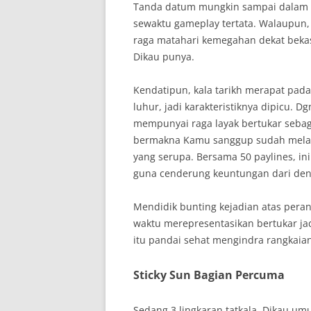
Tanda datum mungkin sampai dalam 
sewaktu gameplay tertata. Walaupu
raga matahari kemegahan dekat bekas 
Dikau punya.
Kendatipun, kala tarikh merapat pada
luhur, jadi karakteristiknya dipicu. Dg
mempunyai raga layak bertukar sebaga
bermakna Kamu sanggup sudah melalui
yang serupa. Bersama 50 paylines, in
guna cenderung keuntungan dari den
Mendidik bunting kejadian atas peran
waktu merepresentasikan bertukar ja
itu pandai sehat mengindra rangkaian
Sticky Sun Bagian Percuma
Sedang 3 lingkaran tatkala, Dikau 