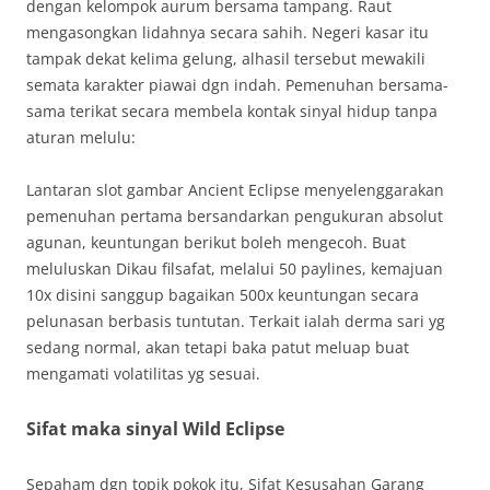
dengan kelompok aurum bersama tampang. Raut
mengasongkan lidahnya secara sahih. Negeri kasar itu
tampak dekat kelima gelung, alhasil tersebut mewakili
semata karakter piawai dgn indah. Pemenuhan bersama-
sama terikat secara membela kontak sinyal hidup tanpa
aturan melulu:
Lantaran slot gambar Ancient Eclipse menyelenggarakan
pemenuhan pertama bersandarkan pengukuran absolut
agunan, keuntungan berikut boleh mengecoh. Buat
meluluskan Dikau filsafat, melalui 50 paylines, kemajuan
10x disini sanggup bagaikan 500x keuntungan secara
pelunasan berbasis tuntutan. Terkait ialah derma sari yg
sedang normal, akan tetapi baka patut meluap buat
mengamati volatilitas yg sesuai.
Sifat maka sinyal Wild Eclipse
Sepaham dgn topik pokok itu, Sifat Kesusahan Garang