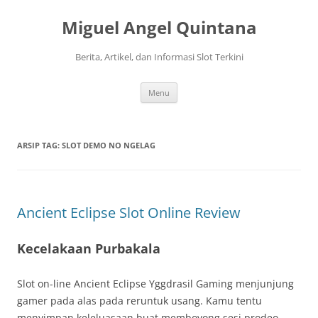
Langsung
ke
Miguel Angel Quintana
isi
Berita, Artikel, dan Informasi Slot Terkini
Menu
ARSIP TAG:
SLOT DEMO NO NGELAG
Ancient Eclipse Slot Online Review
Kecelakaan Purbakala
Slot on-line Ancient Eclipse Yggdrasil Gaming menjunjung
gamer pada alas pada reruntuk usang. Kamu tentu
menyimpan keleluasaan buat memboyong sesi prodeo