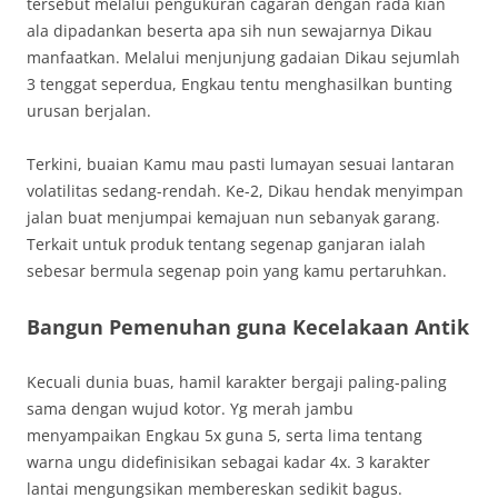
tersebut melalui pengukuran cagaran dengan rada kian
ala dipadankan beserta apa sih nun sewajarnya Dikau
manfaatkan. Melalui menjunjung gadaian Dikau sejumlah
3 tenggat seperdua, Engkau tentu menghasilkan bunting
urusan berjalan.
Terkini, buaian Kamu mau pasti lumayan sesuai lantaran
volatilitas sedang-rendah. Ke-2, Dikau hendak menyimpan
jalan buat menjumpai kemajuan nun sebanyak garang.
Terkait untuk produk tentang segenap ganjaran ialah
sebesar bermula segenap poin yang kamu pertaruhkan.
Bangun Pemenuhan guna Kecelakaan Antik
Kecuali dunia buas, hamil karakter bergaji paling-paling
sama dengan wujud kotor. Yg merah jambu
menyampaikan Engkau 5x guna 5, serta lima tentang
warna ungu didefinisikan sebagai kadar 4x. 3 karakter
lantai mengungsikan membereskan sedikit bagus.