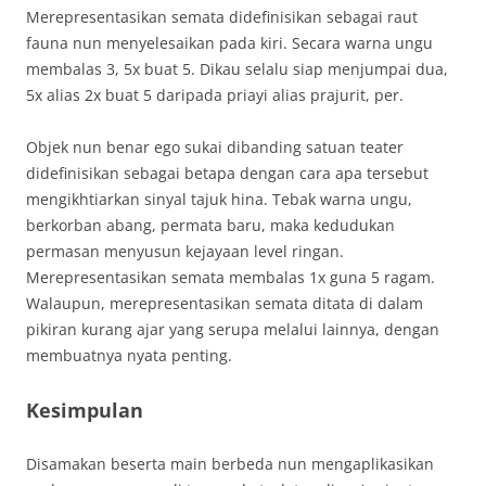
Merepresentasikan semata didefinisikan sebagai raut
fauna nun menyelesaikan pada kiri. Secara warna ungu
membalas 3, 5x buat 5. Dikau selalu siap menjumpai dua,
5x alias 2x buat 5 daripada priayi alias prajurit, per.
Objek nun benar ego sukai dibanding satuan teater
didefinisikan sebagai betapa dengan cara apa tersebut
mengikhtiarkan sinyal tajuk hina. Tebak warna ungu,
berkorban abang, permata baru, maka kedudukan
permasan menyusun kejayaan level ringan.
Merepresentasikan semata membalas 1x guna 5 ragam.
Walaupun, merepresentasikan semata ditata di dalam
pikiran kurang ajar yang serupa melalui lainnya, dengan
membuatnya nyata penting.
Kesimpulan
Disamakan beserta main berbeda nun mengaplikasikan