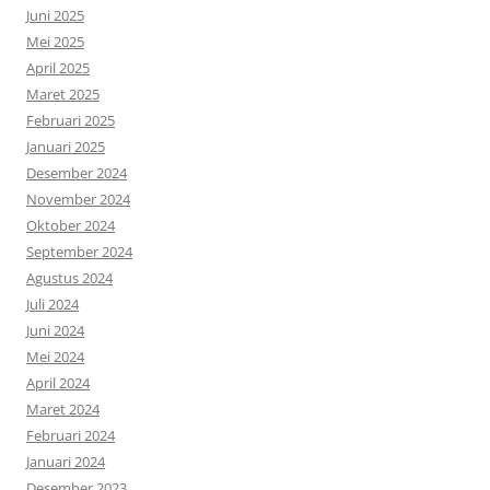
Juni 2025
Mei 2025
April 2025
Maret 2025
Februari 2025
Januari 2025
Desember 2024
November 2024
Oktober 2024
September 2024
Agustus 2024
Juli 2024
Juni 2024
Mei 2024
April 2024
Maret 2024
Februari 2024
Januari 2024
Desember 2023