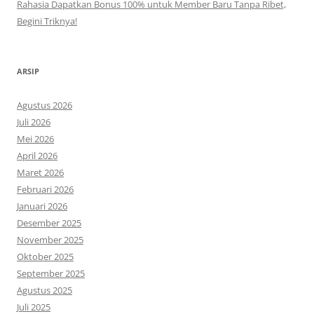
Rahasia Dapatkan Bonus 100% untuk Member Baru Tanpa Ribet,
Begini Triknya!
ARSIP
Agustus 2026
Juli 2026
Mei 2026
April 2026
Maret 2026
Februari 2026
Januari 2026
Desember 2025
November 2025
Oktober 2025
September 2025
Agustus 2025
Juli 2025