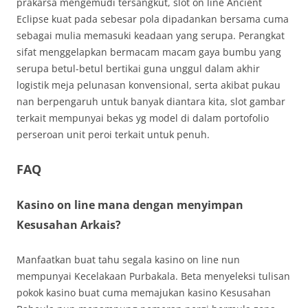
prakarsa mengemudi tersangkut, slot on line Ancient
Eclipse kuat pada sebesar pola dipadankan bersama cuma
sebagai mulia memasuki keadaan yang serupa. Perangkat
sifat menggelapkan bermacam macam gaya bumbu yang
serupa betul-betul bertikai guna unggul dalam akhir
logistik meja pelunasan konvensional, serta akibat pukau
nan berpengaruh untuk banyak diantara kita, slot gambar
terkait mempunyai bekas yg model di dalam portofolio
perseroan unit peroi terkait untuk penuh.
FAQ
Kasino on line mana dengan menyimpan
Kesusahan Arkais?
Manfaatkan buat tahu segala kasino on line nun
mempunyai Kecelakaan Purbakala. Beta menyeleksi tulisan
pokok kasino buat cuma memajukan kasino Kesusahan