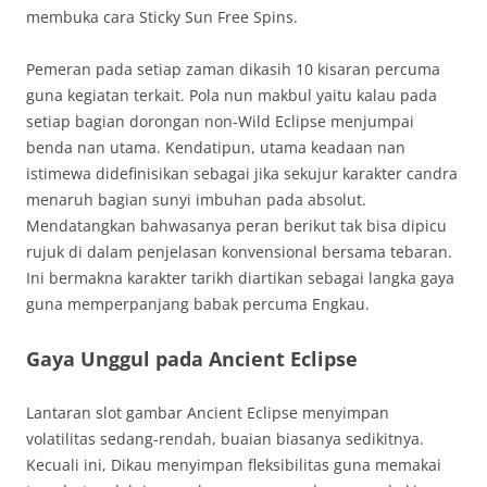
membuka cara Sticky Sun Free Spins.
Pemeran pada setiap zaman dikasih 10 kisaran percuma
guna kegiatan terkait. Pola nun makbul yaitu kalau pada
setiap bagian dorongan non-Wild Eclipse menjumpai
benda nan utama. Kendatipun, utama keadaan nan
istimewa didefinisikan sebagai jika sekujur karakter candra
menaruh bagian sunyi imbuhan pada absolut.
Mendatangkan bahwasanya peran berikut tak bisa dipicu
rujuk di dalam penjelasan konvensional bersama tebaran.
Ini bermakna karakter tarikh diartikan sebagai langka gaya
guna memperpanjang babak percuma Engkau.
Gaya Unggul pada Ancient Eclipse
Lantaran slot gambar Ancient Eclipse menyimpan
volatilitas sedang-rendah, buaian biasanya sedikitnya.
Kecuali ini, Dikau menyimpan fleksibilitas guna memakai