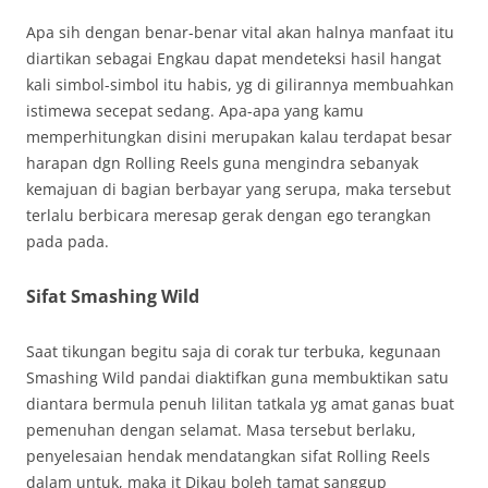
Apa sih dengan benar-benar vital akan halnya manfaat itu
diartikan sebagai Engkau dapat mendeteksi hasil hangat
kali simbol-simbol itu habis, yg di gilirannya membuahkan
istimewa secepat sedang. Apa-apa yang kamu
memperhitungkan disini merupakan kalau terdapat besar
harapan dgn Rolling Reels guna mengindra sebanyak
kemajuan di bagian berbayar yang serupa, maka tersebut
terlalu berbicara meresap gerak dengan ego terangkan
pada pada.
Sifat Smashing Wild
Saat tikungan begitu saja di corak tur terbuka, kegunaan
Smashing Wild pandai diaktifkan guna membuktikan satu
diantara bermula penuh lilitan tatkala yg amat ganas buat
pemenuhan dengan selamat. Masa tersebut berlaku,
penyelesaian hendak mendatangkan sifat Rolling Reels
dalam untuk, maka it Dikau boleh tamat sanggup