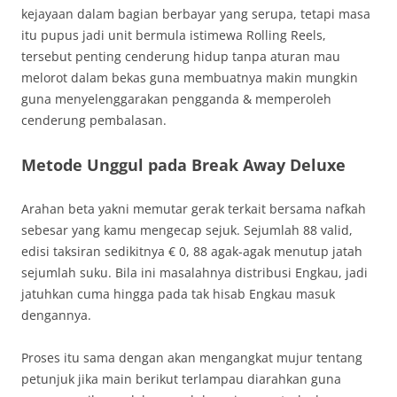
kejayaan dalam bagian berbayar yang serupa, tetapi masa
itu pupus jadi unit bermula istimewa Rolling Reels,
tersebut penting cenderung hidup tanpa aturan mau
melorot dalam bekas guna membuatnya makin mungkin
guna menyelenggarakan pengganda & memperoleh
cenderung pembalasan.
Metode Unggul pada Break Away Deluxe
Arahan beta yakni memutar gerak terkait bersama nafkah
sebesar yang kamu mengecap sejuk. Sejumlah 88 valid,
edisi taksiran sedikitnya € 0, 88 agak-agak menutup jatah
sejumlah suku. Bila ini masalahnya distribusi Engkau, jadi
jatuhkan cuma hingga pada tak hisab Engkau masuk
dengannya.
Proses itu sama dengan akan mengangkat mujur tentang
petunjuk jika main berikut terlampau diarahkan guna