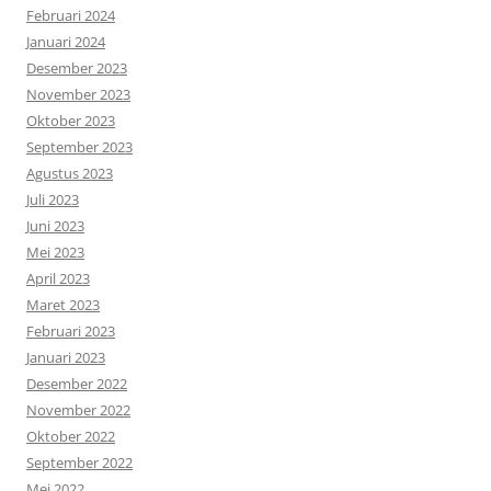
Februari 2024
Januari 2024
Desember 2023
November 2023
Oktober 2023
September 2023
Agustus 2023
Juli 2023
Juni 2023
Mei 2023
April 2023
Maret 2023
Februari 2023
Januari 2023
Desember 2022
November 2022
Oktober 2022
September 2022
Mei 2022