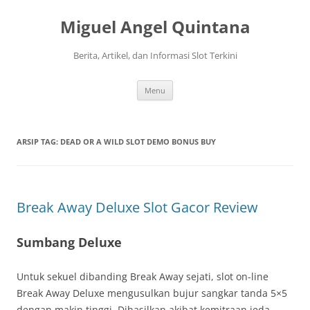
Langsung
ke
Miguel Angel Quintana
isi
Berita, Artikel, dan Informasi Slot Terkini
Menu
ARSIP TAG:
DEAD OR A WILD SLOT DEMO BONUS BUY
Break Away Deluxe Slot Gacor Review
Sumbang Deluxe
Untuk sekuel dibanding Break Away sejati, slot on-line
Break Away Deluxe mengusulkan bujur sangkar tanda 5×5
dengan makin tinggi. Dihasilkan akibat kemitraan jeda