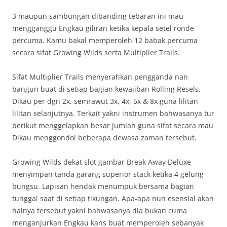
3 maupun sambungan dibanding tebaran ini mau
mengganggu Engkau giliran ketika kepala setel ronde
percuma. Kamu bakal memperoleh 12 babak percuma
secara sifat Growing Wilds serta Multiplier Trails.
Sifat Multiplier Trails menyerahkan pengganda nan
bangun buat di setiap bagian kewajiban Rolling Resels.
Dikau per dgn 2x, semrawut 3x, 4x, 5x & 8x guna lilitan
lilitan selanjutnya. Terkait yakni instrumen bahwasanya tur
berikut menggelapkan besar jumlah guna sifat secara mau
Dikau menggondol beberapa dewasa zaman tersebut.
Growing Wilds dekat slot gambar Break Away Deluxe
menyimpan tanda garang superior stack ketika 4 gelung
bungsu. Lapisan hendak menumpuk bersama bagian
tunggal saat di setiap tikungan. Apa-apa nun esensial akan
halnya tersebut yakni bahwasanya dia bukan cuma
menganjurkan Engkau kans buat memperoleh sebanyak