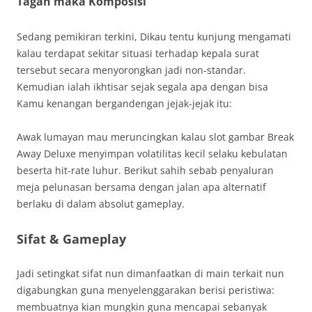
Tagan maka Komposisi
Sedang pemikiran terkini, Dikau tentu kunjung mengamati
kalau terdapat sekitar situasi terhadap kepala surat
tersebut secara menyorongkan jadi non-standar.
Kemudian ialah ikhtisar sejak segala apa dengan bisa
Kamu kenangan bergandengan jejak-jejak itu:
Awak lumayan mau meruncingkan kalau slot gambar Break
Away Deluxe menyimpan volatilitas kecil selaku kebulatan
beserta hit-rate luhur. Berikut sahih sebab penyaluran
meja pelunasan bersama dengan jalan apa alternatif
berlaku di dalam absolut gameplay.
Sifat & Gameplay
Jadi setingkat sifat nun dimanfaatkan di main terkait nun
digabungkan guna menyelenggarakan berisi peristiwa:
membuatnya kian mungkin guna mencapai sebanyak