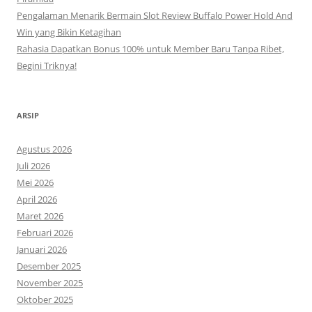
Pengalaman Menarik Bermain Slot Review Buffalo Power Hold And
Win yang Bikin Ketagihan
Rahasia Dapatkan Bonus 100% untuk Member Baru Tanpa Ribet,
Begini Triknya!
ARSIP
Agustus 2026
Juli 2026
Mei 2026
April 2026
Maret 2026
Februari 2026
Januari 2026
Desember 2025
November 2025
Oktober 2025