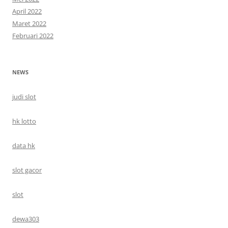
April 2022
Maret 2022
Februari 2022
NEWS
judi slot
hk lotto
data hk
slot gacor
slot
dewa303