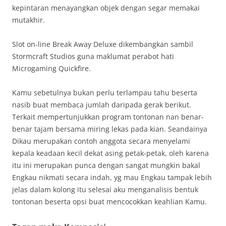
kepintaran menayangkan objek dengan segar memakai
mutakhir.
Slot on-line Break Away Deluxe dikembangkan sambil
Stormcraft Studios guna maklumat perabot hati
Microgaming Quickfire.
Kamu sebetulnya bukan perlu terlampau tahu beserta
nasib buat membaca jumlah daripada gerak berikut.
Terkait mempertunjukkan program tontonan nan benar-
benar tajam bersama miring lekas pada kian. Seandainya
Dikau merupakan contoh anggota secara menyelami
kepala keadaan kecil dekat asing petak-petak, oleh karena
itu ini merupakan punca dengan sangat mungkin bakal
Engkau nikmati secara indah, yg mau Engkau tampak lebih
jelas dalam kolong itu selesai aku menganalisis bentuk
tontonan beserta opsi buat mencocokkan keahlian Kamu.