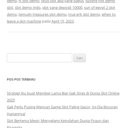
demo
,
rt slot demo
,
situs slot apa yang bagus
,
sizzling hot demo
slot
,
slot demo indo
,
slot yang deposit 10000
,
sun of egypt 2 slot
demo
,
temujin treasures slot demo
,
true grit slot demo
,
when to
leave a slot machine
pada
April 15, 2023
.
Cari
untuk:
POS-POS TERBARU
Strategi Jitu buat Member Lama Biar Gak Stres di Dunia Slot Online
2025
Gak Perlu Pusing Mencari Game Slot Paling Gacor, Ini Dia Bocoran
Hariannya!
Slot Bertema Mesir: Menyelami Keindahan Dunia Firaun dan
Piramida